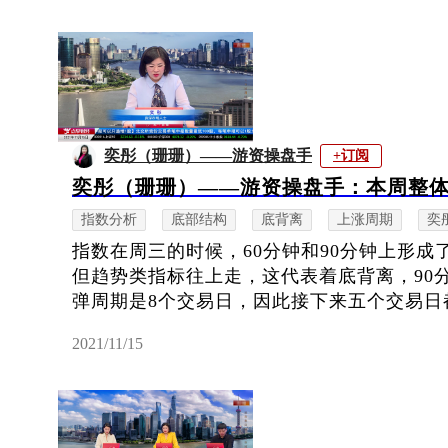
奕彤（珊珊）——游资操盘手
+订阅
奕彤（珊珊）——游资操盘手：本周整
指数分析
底部结构
底背离
上涨周期
奕
指数在周三的时候，60分钟和90分钟上形
但趋势类指标往上走，这代表着底背离，90
弹周期是8个交易日，因此接下来五个交易日都
2021/11/15