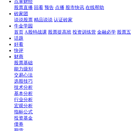
点掌财经
股票直播
回看
预告
点播
股市快讯
在线帮助
砖家团
说说股票
精品说说
认证砖家
牛金学园
首页
A股特战课
股票提高班
投资训练营
金融必学
股票五
话题
好看
快评
财商
股票基础
能力级别
交易心法
选股技巧
技术分析
基本分析
行业分析
宏观分析
指标公式
投资基金
债券
期货