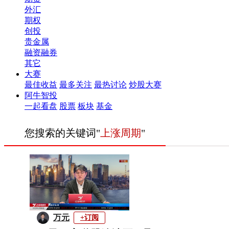
外汇
期权
创投
贵金属
融资融券
其它
大赛
最佳收益
最多关注
最热讨论
炒股大赛
阿牛智投
一起看盘
股票
板块
基金
您搜索的关键词"
上涨周期
"
万元
+订阅