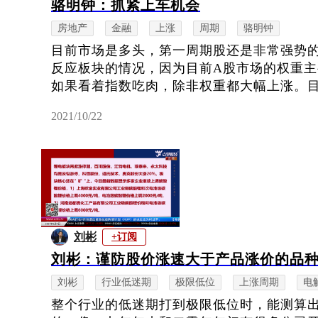
骆明钟：抓紧上车机会
房地产
金融
上涨
周期
骆明钟
目前市场是多头，第一周期股还是非常强势
反应板块的情况，因为目前A股市场的权重
如果看着指数吃肉，除非权重都大幅上涨。目前
2021/10/22
刘彬
+订阅
刘彬：谨防股价涨速大于产品涨价的品
刘彬
行业低迷期
极限低位
上涨周期
电
整个行业的低迷期打到极限低位时，能测算