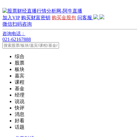
加入VIP
购买财富密钥
购买金股包
问客服
微信扫码咨询
咨询电话：
021-62167888
综合
股票
板块
嘉宾
课程
基金
经理
说说
快评
消息
好看
话题