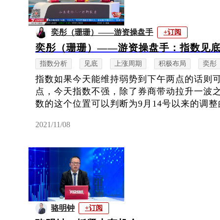
奕彤（珊珊）——游资操盘手
+订阅
奕彤（珊珊）——游资操盘手：指数见
指数分析
见底
上涨周期
积极布局
奕彤
指数如果今天能维持弱势到下午两点的话则可
点，今天指数不强，除了券商带动拉升一波
数的这个位置可以判断为9月14号以来的调整的
2021/11/08
骆明钟
+订阅