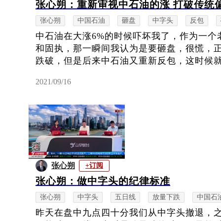
张心朔：重新审视中石油的涨 打破传统
张心朔
中国石油
砸盘
中字头
反包
中石油在大涨6%的时候吓坏我了，作为一个
和固执，那一瞬间我认为是要砸盘，很慌，
跌破，但是后来中石油又重新反包，这时候就要
2021/09/16
张心朔
+订阅
张心朔：做中字头的纪律标准
张心朔
中字头
五日线
放量下跌
中国石
昨天在盘中九点四十分我们从中字头撤退，