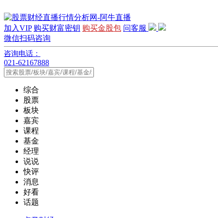
加入VIP
购买财富密钥
购买金股包
问客服
微信扫码咨询
咨询电话：
021-62167888
综合
股票
板块
嘉宾
课程
基金
经理
说说
快评
消息
好看
话题