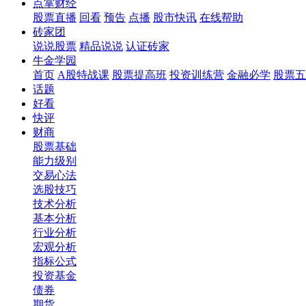
点掌财经
股票直播
回看
预告
点播
股市快讯
在线帮助
砖家团
说说股票
精品说说
认证砖家
牛金学园
首页
A股特战课
股票提高班
投资训练营
金融必学
股票五
话题
好看
快评
财商
股票基础
能力级别
交易心法
选股技巧
技术分析
基本分析
行业分析
宏观分析
指标公式
投资基金
债券
期货