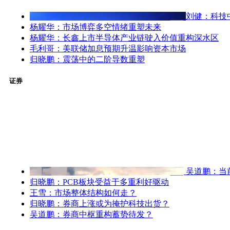
刘健：科技
杨耀华：市场博弈多空情绪重塑未来
杨耀华：长鑫上市半导体产业链驶入价值重构深水区
毛利哥：美联储加息预期升温影响资本市场
归晓鹏：震荡中的二阶导数重塑
证券
吴道鹏：当
归晓鹏：PCB板块受益于多重利好驱动
王雪：市场整体结构如何走？
归晓鹏：券商上涨或为掩护科技出货？
吴道鹏：券商中枢重构蓄势待发？