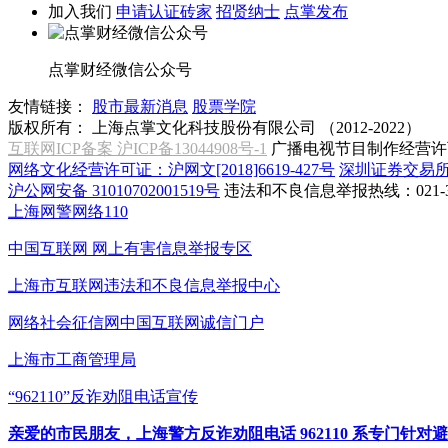
加入我们
申请认证砖家
招贤纳士
点掌发布
点掌财经微信公众号
友情链接：
股市最新消息
股票学院
版权所有：
上海点掌文化科技股份有限公司 （2012-2022）
互联网ICP备案 沪ICP备13044908号-1
广播电视节目制作经营许可
网络文化经营许可证：沪网文[2018]6619-427号
深圳证券交易
沪公网安备 31010702001519号
违法和不良信息举报热线：021-31
上海网警网络110
中国互联网
网上有害信息举报专区
上海市互联网
违法和不良信息举报中心
网络社会征信网
中国互联网诚信门户
上海市工商管理局
“962110”
反诈劝阻电话宣传
亲爱的市民朋友，上海警方反诈劝阻电话 962110 系专门