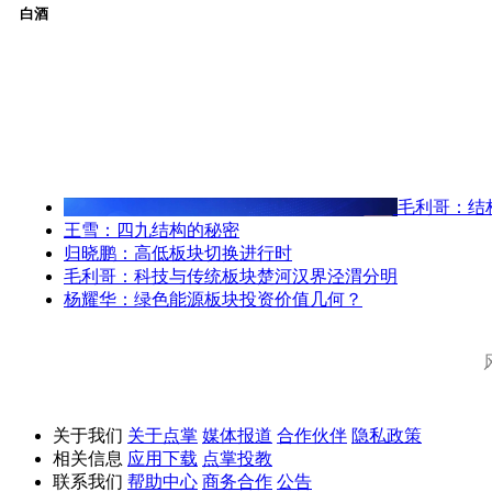
白酒
毛利哥：结
王雪：四九结构的秘密
归晓鹏：高低板块切换进行时
毛利哥：科技与传统板块楚河汉界泾渭分明
杨耀华：绿色能源板块投资价值几何？
关于我们
关于点掌
媒体报道
合作伙伴
隐私政策
相关信息
应用下载
点掌投教
联系我们
帮助中心
商务合作
公告