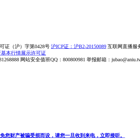
证（沪）字第0428号
沪ICP证：沪B2-20150089
互联网直播服务企
所基本行情展示许可证
268888
网站安全值班QQ：800800981
举报邮箱：
jubao@aniu.t
针对避免您财产被骗受损而设，请您一旦收到来电，立即接听。