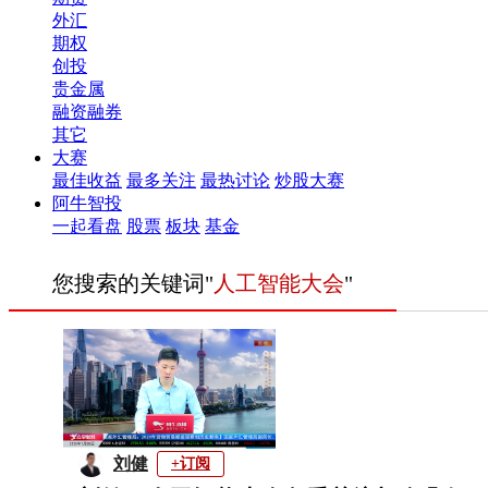
外汇
期权
创投
贵金属
融资融券
其它
大赛
最佳收益
最多关注
最热讨论
炒股大赛
阿牛智投
一起看盘
股票
板块
基金
您搜索的关键词"
人工智能大会
"
刘健
+订阅