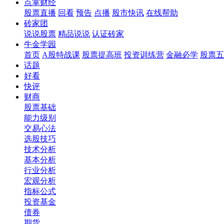
点掌财经
股票直播
回看
预告
点播
股市快讯
在线帮助
砖家团
说说股票
精品说说
认证砖家
牛金学园
首页
A股特战课
股票提高班
投资训练营
金融必学
股票五
话题
好看
快评
财商
股票基础
能力级别
交易心法
选股技巧
技术分析
基本分析
行业分析
宏观分析
指标公式
投资基金
债券
期货