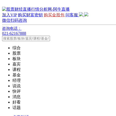
加入VIP
购买财富密钥
购买金股包
问客服
微信扫码咨询
咨询电话：
021-62167888
综合
股票
板块
嘉宾
课程
基金
经理
说说
快评
消息
好看
话题