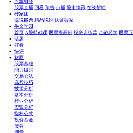
点掌财经
股票直播
回看
预告
点播
股市快讯
在线帮助
砖家团
说说股票
精品说说
认证砖家
牛金学园
首页
A股特战课
股票提高班
投资训练营
金融必学
股票五
话题
好看
快评
财商
股票基础
能力级别
交易心法
选股技巧
技术分析
基本分析
行业分析
宏观分析
指标公式
投资基金
债券
期货