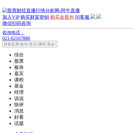
加入VIP
购买财富密钥
购买金股包
问客服
微信扫码咨询
咨询电话：
021-62167888
综合
股票
板块
嘉宾
课程
基金
经理
说说
快评
消息
好看
话题