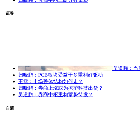
归晓鹏：震荡中的二阶导数重塑
证券
吴道鹏：当
归晓鹏：PCB板块受益于多重利好驱动
王雪：市场整体结构如何走？
归晓鹏：券商上涨或为掩护科技出货？
吴道鹏：券商中枢重构蓄势待发？
白酒