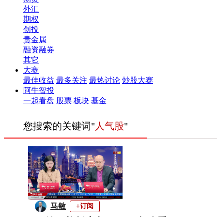
外汇
期权
创投
贵金属
融资融券
其它
大赛
最佳收益
最多关注
最热讨论
炒股大赛
阿牛智投
一起看盘
股票
板块
基金
您搜索的关键词"
人气股
"
马敏
+订阅