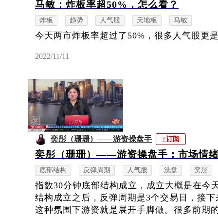
马敏：炸板率超50%，怎么看？
炸板
趋势
人气股
天地板
马敏
今天两市炸板率超过了50%，很多人气股更
2022/11/11
奕彤（珊珊）——游资操盘手
+订阅
奕彤（珊珊）——游资操盘手：市场情
底部结构
反弹周期
人气股
洗盘
奕彤
指数30分钟底部结构成立，成立大概是在今
结构成立之后，反弹周期是3个交易日，接下
这种氛围下游资就是展开手脚做。很多前期的人