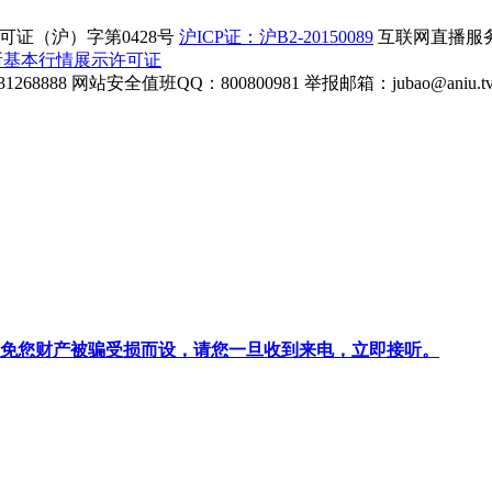
证（沪）字第0428号
沪ICP证：沪B2-20150089
互联网直播服务企
所基本行情展示许可证
268888
网站安全值班QQ：800800981
举报邮箱：
jubao@aniu.t
针对避免您财产被骗受损而设，请您一旦收到来电，立即接听。