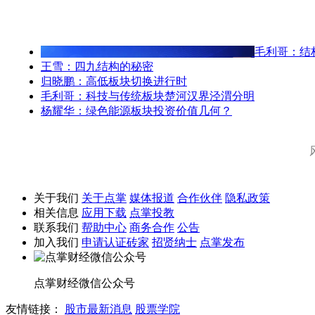
毛利哥：结
王雪：四九结构的秘密
归晓鹏：高低板块切换进行时
毛利哥：科技与传统板块楚河汉界泾渭分明
杨耀华：绿色能源板块投资价值几何？
关于我们
关于点掌
媒体报道
合作伙伴
隐私政策
相关信息
应用下载
点掌投教
联系我们
帮助中心
商务合作
公告
加入我们
申请认证砖家
招贤纳士
点掌发布
点掌财经微信公众号
友情链接：
股市最新消息
股票学院