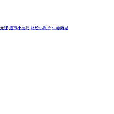
元课
股市小技巧
财经小课堂
牛券商城