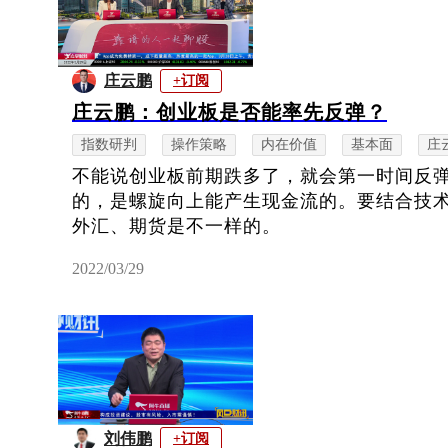
庄云鹏
+订阅
庄云鹏：创业板是否能率先反弹？
指数研判
操作策略
内在价值
基本面
庄
不能说创业板前期跌多了，就会第一时间反
的，是螺旋向上能产生现金流的。要结合技
外汇、期货是不一样的。
2022/03/29
刘伟鹏
+订阅