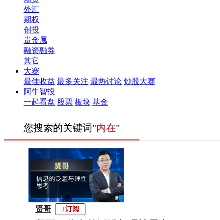
外汇
期权
创投
贵金属
融资融券
其它
大赛
最佳收益
最多关注
最热讨论
炒股大赛
阿牛智投
一起看盘
股票
板块
基金
您搜索的关键词"
内在
"
贤哥
+订阅