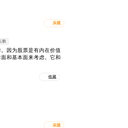
乐观
云鹏
弹。因为股票是有内在价值
术面和基本面来考虑。它和
收藏
乐观