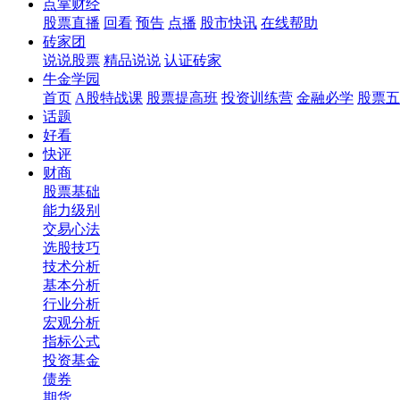
点掌财经
股票直播
回看
预告
点播
股市快讯
在线帮助
砖家团
说说股票
精品说说
认证砖家
牛金学园
首页
A股特战课
股票提高班
投资训练营
金融必学
股票五
话题
好看
快评
财商
股票基础
能力级别
交易心法
选股技巧
技术分析
基本分析
行业分析
宏观分析
指标公式
投资基金
债券
期货