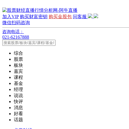
加入VIP
购买财富密钥
购买金股包
问客服
微信扫码咨询
咨询电话：
021-62167888
综合
股票
板块
嘉宾
课程
基金
经理
说说
快评
消息
好看
话题