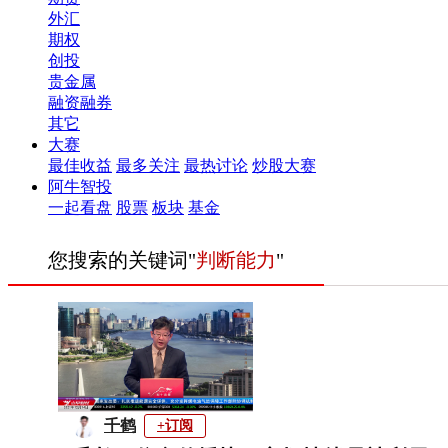
外汇
期权
创投
贵金属
融资融券
其它
大赛
最佳收益
最多关注
最热讨论
炒股大赛
阿牛智投
一起看盘
股票
板块
基金
您搜索的关键词"
判断能力
"
千鹤
+订阅