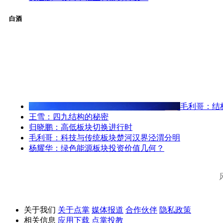
白酒
毛利哥：结
王雪：四九结构的秘密
归晓鹏：高低板块切换进行时
毛利哥：科技与传统板块楚河汉界泾渭分明
杨耀华：绿色能源板块投资价值几何？
关于我们
关于点掌
媒体报道
合作伙伴
隐私政策
相关信息
应用下载
点掌投教