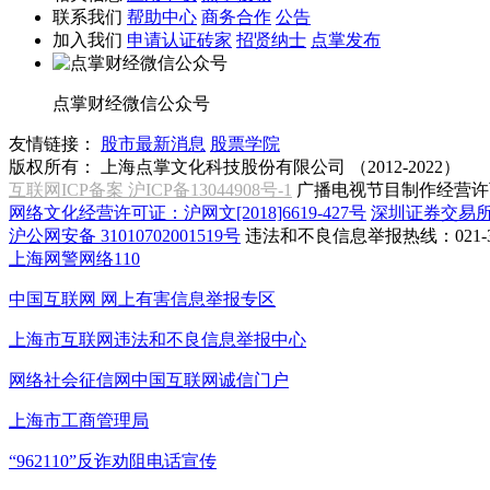
联系我们
帮助中心
商务合作
公告
加入我们
申请认证砖家
招贤纳士
点掌发布
点掌财经微信公众号
友情链接：
股市最新消息
股票学院
版权所有：
上海点掌文化科技股份有限公司 （2012-2022）
互联网ICP备案 沪ICP备13044908号-1
广播电视节目制作经营许可
网络文化经营许可证：沪网文[2018]6619-427号
深圳证券交易
沪公网安备 31010702001519号
违法和不良信息举报热线：021-31
上海网警网络110
中国互联网
网上有害信息举报专区
上海市互联网
违法和不良信息举报中心
网络社会征信网
中国互联网诚信门户
上海市工商管理局
“962110”
反诈劝阻电话宣传