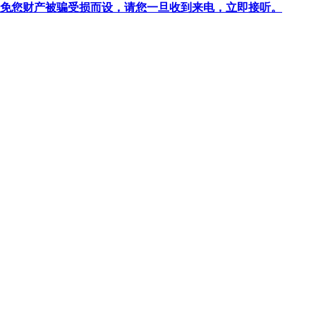
针对避免您财产被骗受损而设，请您一旦收到来电，立即接听。