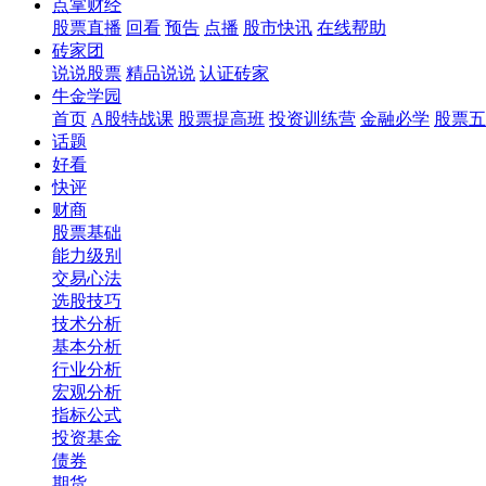
点掌财经
股票直播
回看
预告
点播
股市快讯
在线帮助
砖家团
说说股票
精品说说
认证砖家
牛金学园
首页
A股特战课
股票提高班
投资训练营
金融必学
股票五
话题
好看
快评
财商
股票基础
能力级别
交易心法
选股技巧
技术分析
基本分析
行业分析
宏观分析
指标公式
投资基金
债券
期货