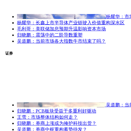
杨耀华：市
杨耀华：长鑫上市半导体产业链驶入价值重构深水区
毛利哥：美联储加息预期升温影响资本市场
归晓鹏：震荡中的二阶导数重塑
吴道鹏：当前市场各大指数牛市结束了吗？
证券
吴道鹏：当
归晓鹏：PCB板块受益于多重利好驱动
王雪：市场整体结构如何走？
归晓鹏：券商上涨或为掩护科技出货？
吴道鹏：券商中枢重构蓄势待发？