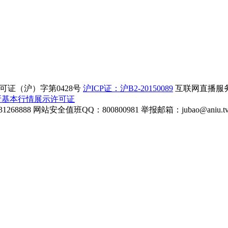
证（沪）字第0428号
沪ICP证：沪B2-20150089
互联网直播服务企
所基本行情展示许可证
268888
网站安全值班QQ：800800981
举报邮箱：
jubao@aniu.t