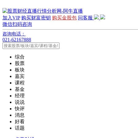
加入VIP
购买财富密钥
购买金股包
问客服
微信扫码咨询
咨询电话：
021-62167888
综合
股票
板块
嘉宾
课程
基金
经理
说说
快评
消息
好看
话题