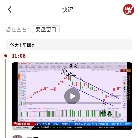
快评
下拉刷新
您在查看：
变盘窗口
今天 | 星期五
11:08