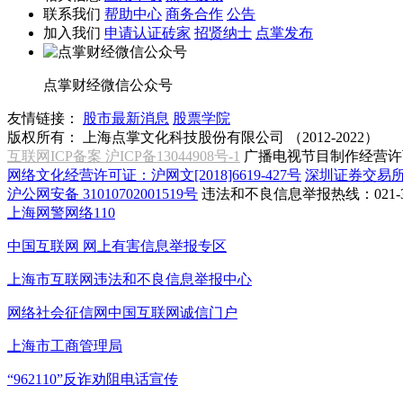
联系我们
帮助中心
商务合作
公告
加入我们
申请认证砖家
招贤纳士
点掌发布
点掌财经微信公众号
友情链接：
股市最新消息
股票学院
版权所有：
上海点掌文化科技股份有限公司 （2012-2022）
互联网ICP备案 沪ICP备13044908号-1
广播电视节目制作经营许可
网络文化经营许可证：沪网文[2018]6619-427号
深圳证券交易
沪公网安备 31010702001519号
违法和不良信息举报热线：021-31
上海网警网络110
中国互联网
网上有害信息举报专区
上海市互联网
违法和不良信息举报中心
网络社会征信网
中国互联网诚信门户
上海市工商管理局
“962110”
反诈劝阻电话宣传