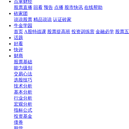
点掌财经
股票直播
回看
预告
点播
股市快讯
在线帮助
砖家团
说说股票
精品说说
认证砖家
牛金学园
首页
A股特战课
股票提高班
投资训练营
金融必学
股票五
话题
好看
快评
财商
股票基础
能力级别
交易心法
选股技巧
技术分析
基本分析
行业分析
宏观分析
指标公式
投资基金
债券
期货