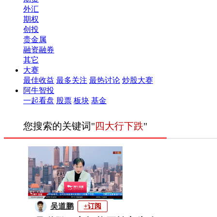
外汇
期权
创投
贵金属
融资融券
其它
大赛
最佳收益
最多关注
最热讨论
炒股大赛
阿牛智投
一起看盘
股票
板块
基金
您搜索的关键词"
四大行下跌
"
吴道鹏
+订阅