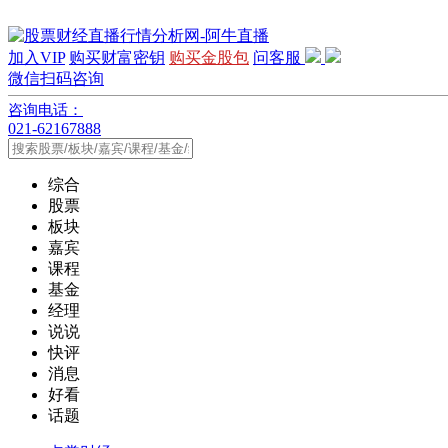
加入VIP
购买财富密钥
购买金股包
问客服
微信扫码咨询
咨询电话：
021-62167888
综合
股票
板块
嘉宾
课程
基金
经理
说说
快评
消息
好看
话题