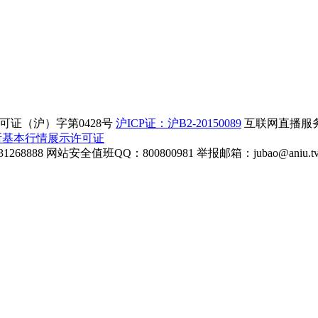
证（沪）字第0428号
沪ICP证：沪B2-20150089
互联网直播服务企
所基本行情展示许可证
268888
网站安全值班QQ：800800981
举报邮箱：
jubao@aniu.t