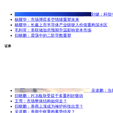
刘健：科技
杨耀华：市场博弈多空情绪重塑未来
杨耀华：长鑫上市半导体产业链驶入价值重构深水区
毛利哥：美联储加息预期升温影响资本市场
归晓鹏：震荡中的二阶导数重塑
证券
吴道鹏：当
归晓鹏：PCB板块受益于多重利好驱动
王雪：市场整体结构如何走？
归晓鹏：券商上涨或为掩护科技出货？
吴道鹏：券商中枢重构蓄势待发？