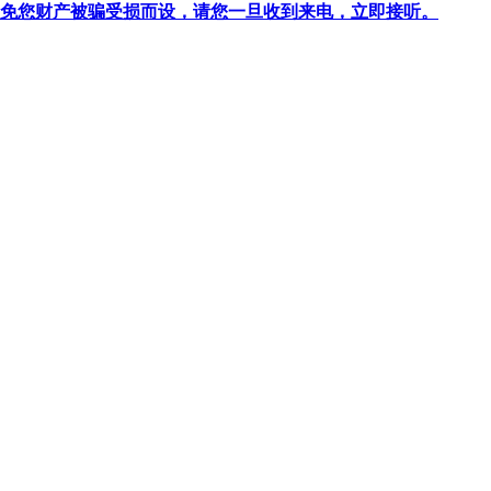
针对避免您财产被骗受损而设，请您一旦收到来电，立即接听。