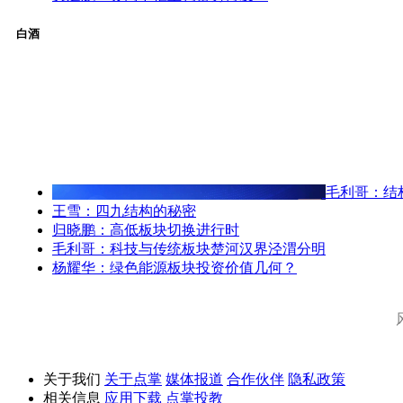
白酒
毛利哥：结
王雪：四九结构的秘密
归晓鹏：高低板块切换进行时
毛利哥：科技与传统板块楚河汉界泾渭分明
杨耀华：绿色能源板块投资价值几何？
关于我们
关于点掌
媒体报道
合作伙伴
隐私政策
相关信息
应用下载
点掌投教