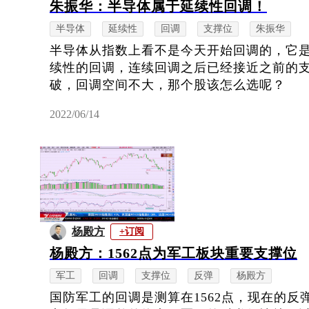
朱振华：半导体属于延续性回调！
半导体
延续性
回调
支撑位
朱振华
半导体从指数上看不是今天开始回调的，它
续性的回调，连续回调之后已经接近之前的
破，回调空间不大，那个股该怎么选呢？
2022/06/14
杨殿方
+订阅
杨殿方：1562点为军工板块重要支撑位
军工
回调
支撑位
反弹
杨殿方
国防军工的回调是测算在1562点，现在的反弹