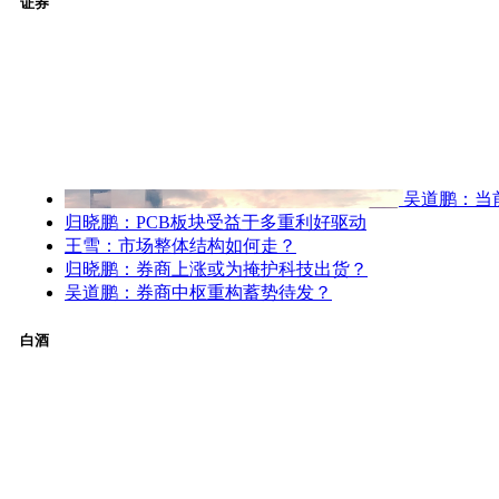
证券
吴道鹏：当
归晓鹏：PCB板块受益于多重利好驱动
王雪：市场整体结构如何走？
归晓鹏：券商上涨或为掩护科技出货？
吴道鹏：券商中枢重构蓄势待发？
白酒