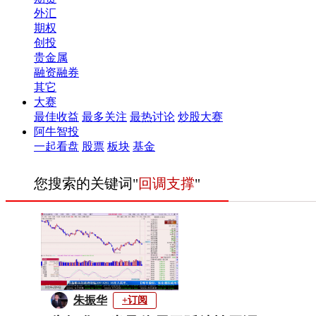
外汇
期权
创投
贵金属
融资融券
其它
大赛
最佳收益
最多关注
最热讨论
炒股大赛
阿牛智投
一起看盘
股票
板块
基金
您搜索的关键词"
回调支撑
"
朱振华
+订阅