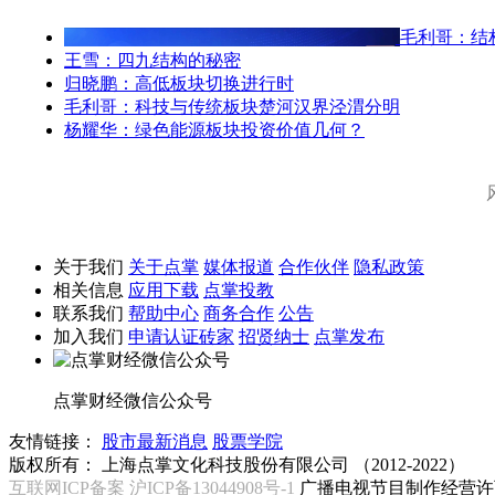
毛利哥：结
王雪：四九结构的秘密
归晓鹏：高低板块切换进行时
毛利哥：科技与传统板块楚河汉界泾渭分明
杨耀华：绿色能源板块投资价值几何？
关于我们
关于点掌
媒体报道
合作伙伴
隐私政策
相关信息
应用下载
点掌投教
联系我们
帮助中心
商务合作
公告
加入我们
申请认证砖家
招贤纳士
点掌发布
点掌财经微信公众号
友情链接：
股市最新消息
股票学院
版权所有：
上海点掌文化科技股份有限公司 （2012-2022）
互联网ICP备案 沪ICP备13044908号-1
广播电视节目制作经营许可