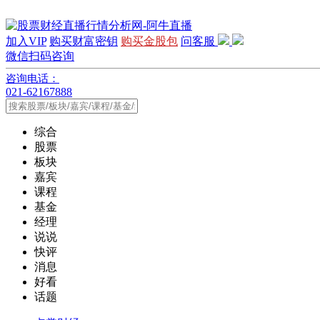
加入VIP
购买财富密钥
购买金股包
问客服
微信扫码咨询
咨询电话：
021-62167888
综合
股票
板块
嘉宾
课程
基金
经理
说说
快评
消息
好看
话题