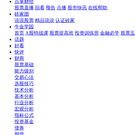
点掌财经
股票直播
回看
预告
点播
股市快讯
在线帮助
砖家团
说说股票
精品说说
认证砖家
牛金学园
首页
A股特战课
股票提高班
投资训练营
金融必学
股票五
话题
好看
快评
财商
股票基础
能力级别
交易心法
选股技巧
技术分析
基本分析
行业分析
宏观分析
指标公式
投资基金
债券
期货