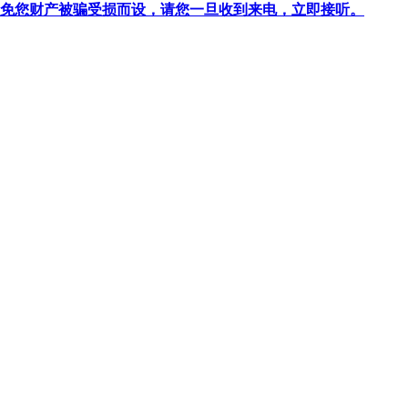
针对避免您财产被骗受损而设，请您一旦收到来电，立即接听。