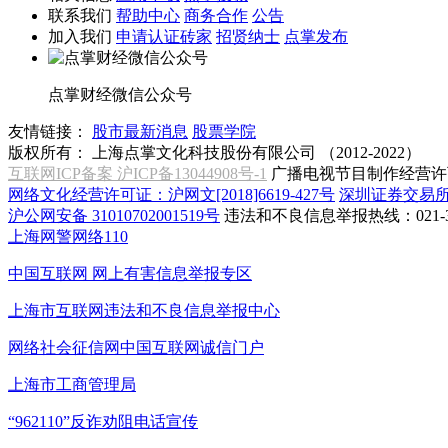
联系我们
帮助中心
商务合作
公告
加入我们
申请认证砖家
招贤纳士
点掌发布
点掌财经微信公众号
友情链接：
股市最新消息
股票学院
版权所有：
上海点掌文化科技股份有限公司 （2012-2022）
互联网ICP备案 沪ICP备13044908号-1
广播电视节目制作经营许可
网络文化经营许可证：沪网文[2018]6619-427号
深圳证券交易
沪公网安备 31010702001519号
违法和不良信息举报热线：021-31
上海网警网络110
中国互联网
网上有害信息举报专区
上海市互联网
违法和不良信息举报中心
网络社会征信网
中国互联网诚信门户
上海市工商管理局
“962110”
反诈劝阻电话宣传