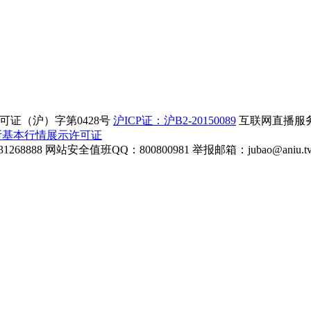
证（沪）字第0428号
沪ICP证：沪B2-20150089
互联网直播服务企
所基本行情展示许可证
268888
网站安全值班QQ：800800981
举报邮箱：
jubao@aniu.t