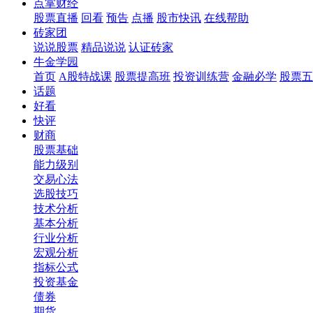
点掌财经
股票直播
回看
预告
点播
股市快讯
在线帮助
砖家团
说说股票
精品说说
认证砖家
牛金学园
首页
A股特战课
股票提高班
投资训练营
金融必学
股票五
话题
好看
快评
财商
股票基础
能力级别
交易心法
选股技巧
技术分析
基本分析
行业分析
宏观分析
指标公式
投资基金
债券
期货