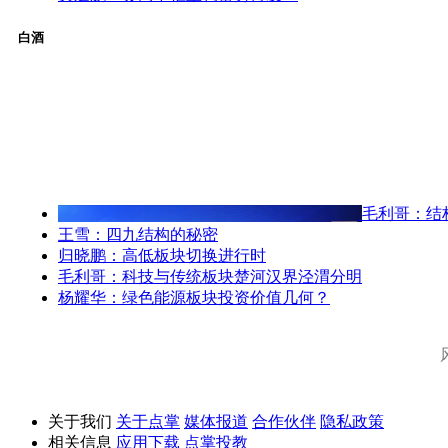
白酒
毛利哥：结
王雪：四九结构的秘密
归晓鹏：高低板块切换进行时
毛利哥：科技与传统板块楚河汉界泾渭分明
杨耀华：绿色能源板块投资价值几何？
关于我们
关于点掌
媒体报道
合作伙伴
隐私政策
相关信息
应用下载
点掌投教