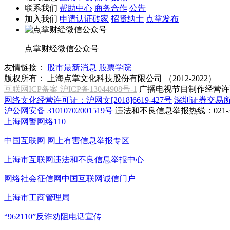
联系我们
帮助中心
商务合作
公告
加入我们
申请认证砖家
招贤纳士
点掌发布
点掌财经微信公众号
友情链接：
股市最新消息
股票学院
版权所有：
上海点掌文化科技股份有限公司 （2012-2022）
互联网ICP备案 沪ICP备13044908号-1
广播电视节目制作经营许可
网络文化经营许可证：沪网文[2018]6619-427号
深圳证券交易
沪公网安备 31010702001519号
违法和不良信息举报热线：021-31
上海网警网络110
中国互联网
网上有害信息举报专区
上海市互联网
违法和不良信息举报中心
网络社会征信网
中国互联网诚信门户
上海市工商管理局
“962110”
反诈劝阻电话宣传