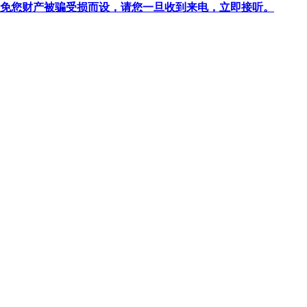
针对避免您财产被骗受损而设，请您一旦收到来电，立即接听。