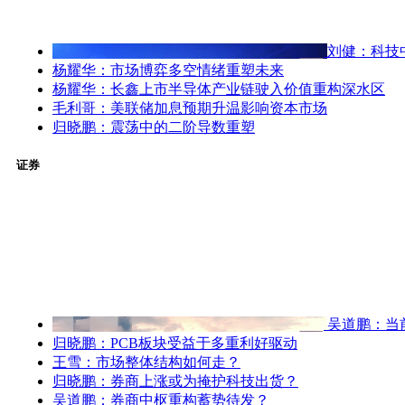
刘健：科技
杨耀华：市场博弈多空情绪重塑未来
杨耀华：长鑫上市半导体产业链驶入价值重构深水区
毛利哥：美联储加息预期升温影响资本市场
归晓鹏：震荡中的二阶导数重塑
证券
吴道鹏：当
归晓鹏：PCB板块受益于多重利好驱动
王雪：市场整体结构如何走？
归晓鹏：券商上涨或为掩护科技出货？
吴道鹏：券商中枢重构蓄势待发？