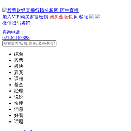
加入VIP
购买财富密钥
购买金股包
问客服
微信扫码咨询
咨询电话：
021-62167888
综合
股票
板块
嘉宾
课程
基金
经理
说说
快评
消息
好看
话题