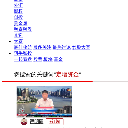
外汇
期权
创投
贵金属
融资融券
其它
大赛
最佳收益
最多关注
最热讨论
炒股大赛
阿牛智投
一起看盘
股票
板块
基金
您搜索的关键词"
定增资金
"
严明阳
+订阅