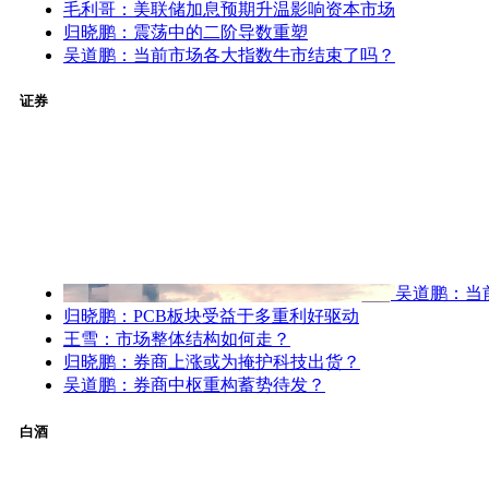
毛利哥：美联储加息预期升温影响资本市场
归晓鹏：震荡中的二阶导数重塑
吴道鹏：当前市场各大指数牛市结束了吗？
证券
吴道鹏：当
归晓鹏：PCB板块受益于多重利好驱动
王雪：市场整体结构如何走？
归晓鹏：券商上涨或为掩护科技出货？
吴道鹏：券商中枢重构蓄势待发？
白酒