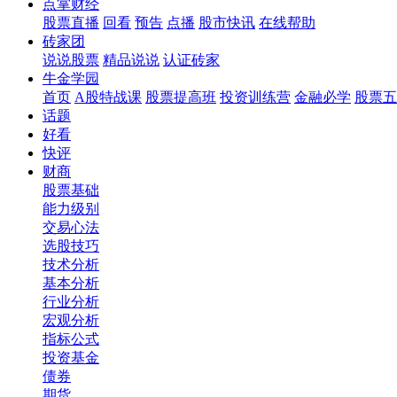
点掌财经
股票直播
回看
预告
点播
股市快讯
在线帮助
砖家团
说说股票
精品说说
认证砖家
牛金学园
首页
A股特战课
股票提高班
投资训练营
金融必学
股票五
话题
好看
快评
财商
股票基础
能力级别
交易心法
选股技巧
技术分析
基本分析
行业分析
宏观分析
指标公式
投资基金
债券
期货