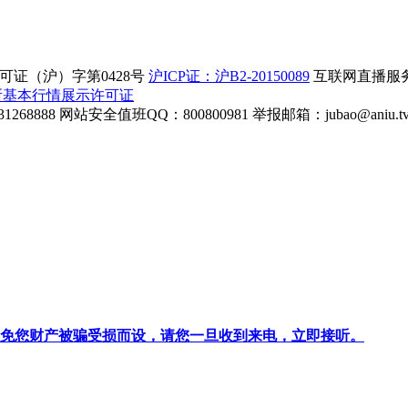
证（沪）字第0428号
沪ICP证：沪B2-20150089
互联网直播服务企
所基本行情展示许可证
268888
网站安全值班QQ：800800981
举报邮箱：
jubao@aniu.t
针对避免您财产被骗受损而设，请您一旦收到来电，立即接听。