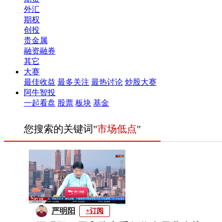
外汇
期权
创投
贵金属
融资融券
其它
大赛
最佳收益
最多关注
最热讨论
炒股大赛
阿牛智投
一起看盘
股票
板块
基金
您搜索的关键词"
市场低点
"
严明阳
+订阅