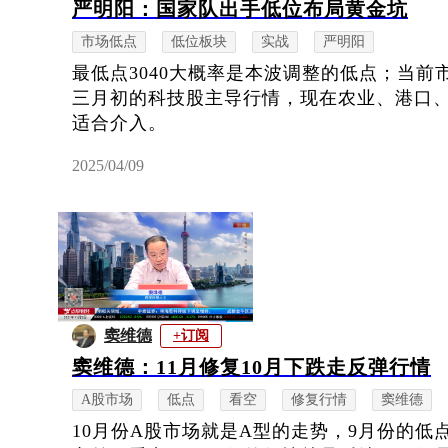
严明阳：国家队出手低位布局黄金坑
市场低点
低位板块
实战
严明阳
最低点3040大概率是本波调整的低点；当
三月初的科技股主导行情，现在农业、港口
适合介入。
2025/04/09
窦维德
+订阅
窦维德：11月修复10月下跌走反弹行情
A股市场
低点
看空
修复行情
窦维德
10月份A股市场就是A型的走势，9月份的低