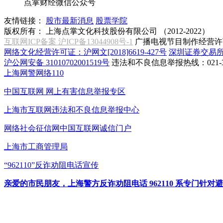
点掌财经微信公众号
友情链接：
股市最新消息
股票学院
版权所有：
上海点掌文化科技股份有限公司 （2012-2022）
互联网ICP备案 沪ICP备13044908号-1
广播电视节目制作经营许可
网络文化经营许可证：沪网文[2018]6619-427号
深圳证券交易
沪公网安备 31010702001519号
违法和不良信息举报热线：021-31
上海网警网络110
中国互联网
网上有害信息举报专区
上海市互联网
违法和不良信息举报中心
网络社会征信网
中国互联网诚信门户
上海市工商管理局
“962110”
反诈劝阻电话宣传
亲爱的市民朋友，上海警方反诈劝阻电话 962110 系专门