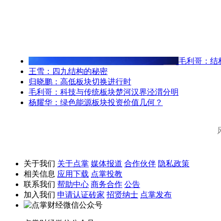
毛利哥：结
王雪：四九结构的秘密
归晓鹏：高低板块切换进行时
毛利哥：科技与传统板块楚河汉界泾渭分明
杨耀华：绿色能源板块投资价值几何？
关于我们
关于点掌
媒体报道
合作伙伴
隐私政策
相关信息
应用下载
点掌投教
联系我们
帮助中心
商务合作
公告
加入我们
申请认证砖家
招贤纳士
点掌发布