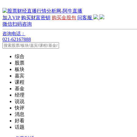
加入VIP
购买财富密钥
购买金股包
问客服
微信扫码咨询
咨询电话：
021-62167888
综合
股票
板块
嘉宾
课程
基金
经理
说说
快评
消息
好看
话题