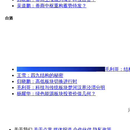
吴道鹏：券商中枢重构蓄势待发？
白酒
毛利哥：结
王雪：四九结构的秘密
归晓鹏：高低板块切换进行时
毛利哥：科技与传统板块楚河汉界泾渭分明
杨耀华：绿色能源板块投资价值几何？
关于我们
关于点掌
媒体报道
合作伙伴
隐私政策