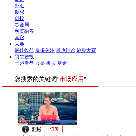
外汇
期权
创投
贵金属
融资融券
其它
大赛
最佳收益
最多关注
最热讨论
炒股大赛
阿牛智投
一起看盘
股票
板块
基金
您搜索的关键词"
市场应用
"
刘彬
+订阅