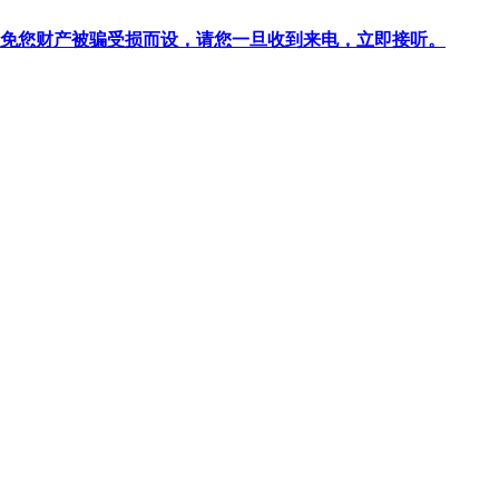
针对避免您财产被骗受损而设，请您一旦收到来电，立即接听。