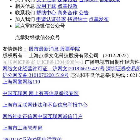
相关信息
应用下载
点掌投教
联系我们
帮助中心
商务合作
公告
加入我们
申请认证砖家
招贤纳士
点掌发布
点掌财经微信公众号
友情链接：
股市最新消息
股票学院
版权所有：
上海点掌文化科技股份有限公司 （2012-2022）
互联网ICP备案 沪ICP备13044908号-1
广播电视节目制作经营许可
网络文化经营许可证：沪网文[2018]6619-427号
深圳证券交易
沪公网安备 31010702001519号
违法和不良信息举报热线：021-31
上海网警网络110
中国互联网
网上有害信息举报专区
上海市互联网
违法和不良信息举报中心
网络社会征信网
中国互联网诚信门户
上海市工商管理局
“962110”
反诈劝阻电话宣传