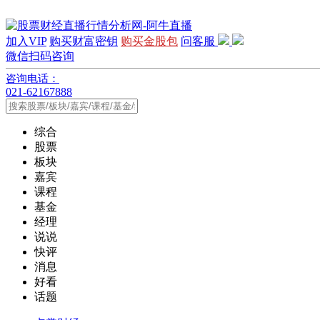
加入VIP
购买财富密钥
购买金股包
问客服
微信扫码咨询
咨询电话：
021-62167888
综合
股票
板块
嘉宾
课程
基金
经理
说说
快评
消息
好看
话题