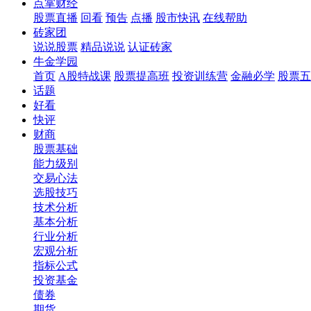
点掌财经
股票直播
回看
预告
点播
股市快讯
在线帮助
砖家团
说说股票
精品说说
认证砖家
牛金学园
首页
A股特战课
股票提高班
投资训练营
金融必学
股票五
话题
好看
快评
财商
股票基础
能力级别
交易心法
选股技巧
技术分析
基本分析
行业分析
宏观分析
指标公式
投资基金
债券
期货