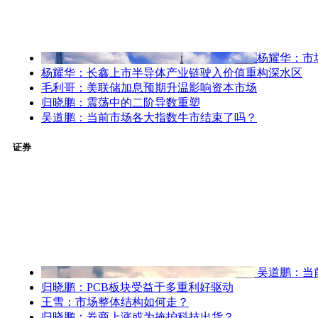
杨耀华：市
杨耀华：长鑫上市半导体产业链驶入价值重构深水区
毛利哥：美联储加息预期升温影响资本市场
归晓鹏：震荡中的二阶导数重塑
吴道鹏：当前市场各大指数牛市结束了吗？
证券
吴道鹏：当
归晓鹏：PCB板块受益于多重利好驱动
王雪：市场整体结构如何走？
归晓鹏：券商上涨或为掩护科技出货？