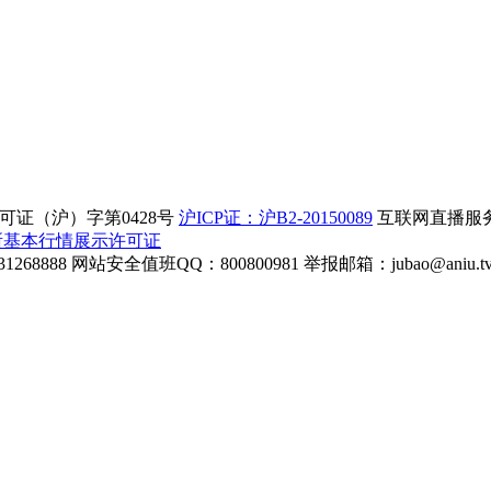
证（沪）字第0428号
沪ICP证：沪B2-20150089
互联网直播服务企
所基本行情展示许可证
268888
网站安全值班QQ：800800981
举报邮箱：
jubao@aniu.t