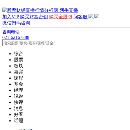
加入VIP
购买财富密钥
购买金股包
问客服
微信扫码咨询
咨询电话：
021-62167888
综合
股票
板块
嘉宾
课程
基金
经理
说说
快评
消息
好看
话题