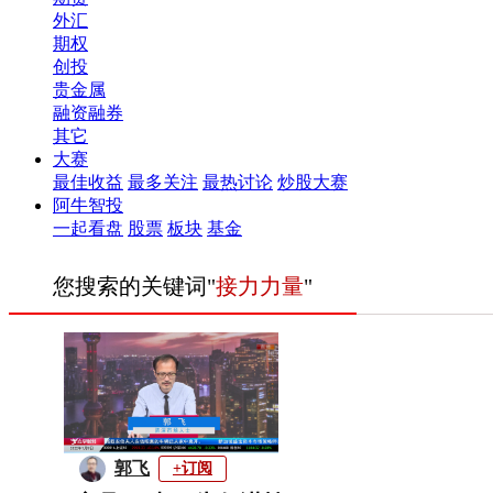
外汇
期权
创投
贵金属
融资融券
其它
大赛
最佳收益
最多关注
最热讨论
炒股大赛
阿牛智投
一起看盘
股票
板块
基金
您搜索的关键词"
接力力量
"
郭飞
+订阅