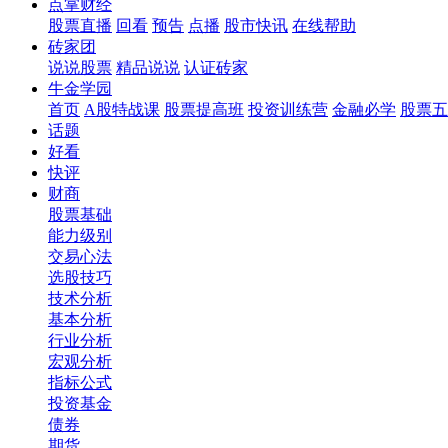
点掌财经
股票直播
回看
预告
点播
股市快讯
在线帮助
砖家团
说说股票
精品说说
认证砖家
牛金学园
首页
A股特战课
股票提高班
投资训练营
金融必学
股票五
话题
好看
快评
财商
股票基础
能力级别
交易心法
选股技巧
技术分析
基本分析
行业分析
宏观分析
指标公式
投资基金
债券
期货