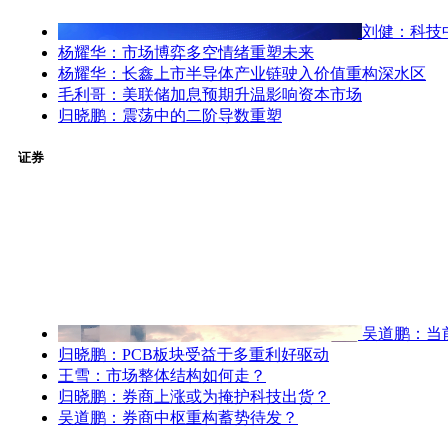
刘健：科技
杨耀华：市场博弈多空情绪重塑未来
杨耀华：长鑫上市半导体产业链驶入价值重构深水区
毛利哥：美联储加息预期升温影响资本市场
归晓鹏：震荡中的二阶导数重塑
证券
吴道鹏：当
归晓鹏：PCB板块受益于多重利好驱动
王雪：市场整体结构如何走？
归晓鹏：券商上涨或为掩护科技出货？
吴道鹏：券商中枢重构蓄势待发？