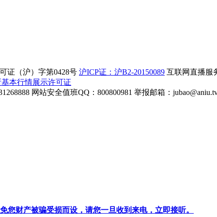
证（沪）字第0428号
沪ICP证：沪B2-20150089
互联网直播服务企
所基本行情展示许可证
268888
网站安全值班QQ：800800981
举报邮箱：
jubao@aniu.t
针对避免您财产被骗受损而设，请您一旦收到来电，立即接听。