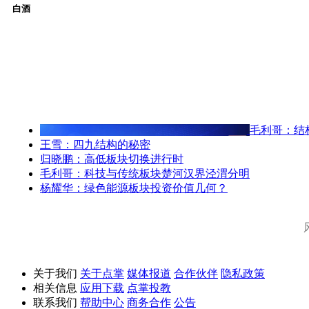
白酒
毛利哥：结
王雪：四九结构的秘密
归晓鹏：高低板块切换进行时
毛利哥：科技与传统板块楚河汉界泾渭分明
杨耀华：绿色能源板块投资价值几何？
关于我们
关于点掌
媒体报道
合作伙伴
隐私政策
相关信息
应用下载
点掌投教
联系我们
帮助中心
商务合作
公告