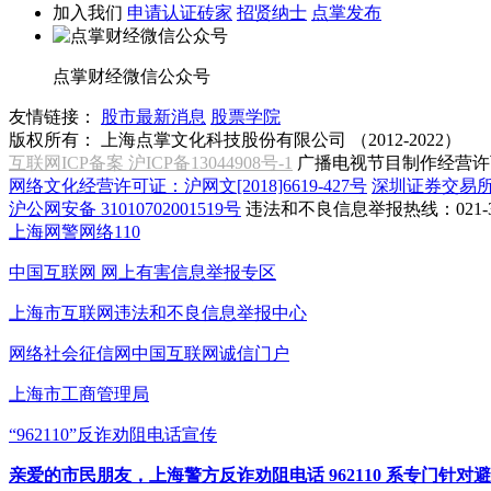
加入我们
申请认证砖家
招贤纳士
点掌发布
点掌财经微信公众号
友情链接：
股市最新消息
股票学院
版权所有：
上海点掌文化科技股份有限公司 （2012-2022）
互联网ICP备案 沪ICP备13044908号-1
广播电视节目制作经营许可
网络文化经营许可证：沪网文[2018]6619-427号
深圳证券交易
沪公网安备 31010702001519号
违法和不良信息举报热线：021-31
上海网警网络110
中国互联网
网上有害信息举报专区
上海市互联网
违法和不良信息举报中心
网络社会征信网
中国互联网诚信门户
上海市工商管理局
“962110”
反诈劝阻电话宣传
亲爱的市民朋友，上海警方反诈劝阻电话 962110 系专门