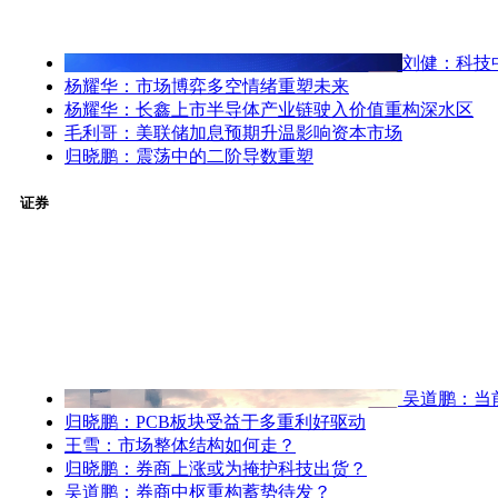
刘健：科技
杨耀华：市场博弈多空情绪重塑未来
杨耀华：长鑫上市半导体产业链驶入价值重构深水区
毛利哥：美联储加息预期升温影响资本市场
归晓鹏：震荡中的二阶导数重塑
证券
吴道鹏：当
归晓鹏：PCB板块受益于多重利好驱动
王雪：市场整体结构如何走？
归晓鹏：券商上涨或为掩护科技出货？
吴道鹏：券商中枢重构蓄势待发？