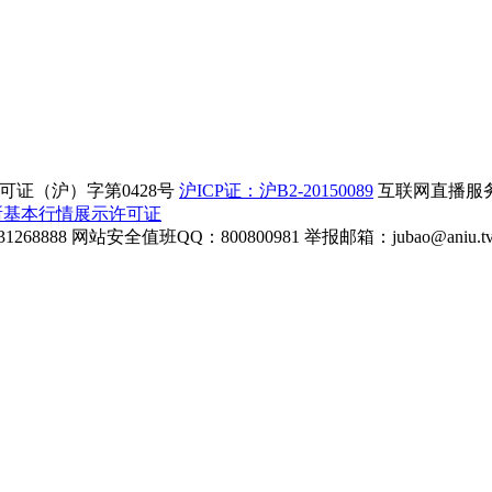
证（沪）字第0428号
沪ICP证：沪B2-20150089
互联网直播服务企
所基本行情展示许可证
268888
网站安全值班QQ：800800981
举报邮箱：
jubao@aniu.t