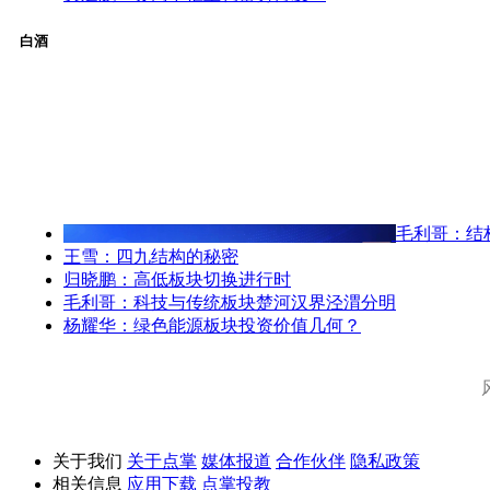
白酒
毛利哥：结
王雪：四九结构的秘密
归晓鹏：高低板块切换进行时
毛利哥：科技与传统板块楚河汉界泾渭分明
杨耀华：绿色能源板块投资价值几何？
关于我们
关于点掌
媒体报道
合作伙伴
隐私政策
相关信息
应用下载
点掌投教