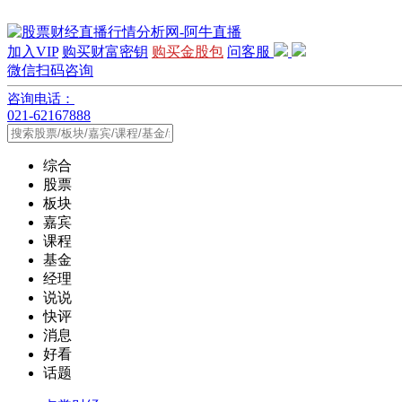
加入VIP
购买财富密钥
购买金股包
问客服
微信扫码咨询
咨询电话：
021-62167888
综合
股票
板块
嘉宾
课程
基金
经理
说说
快评
消息
好看
话题