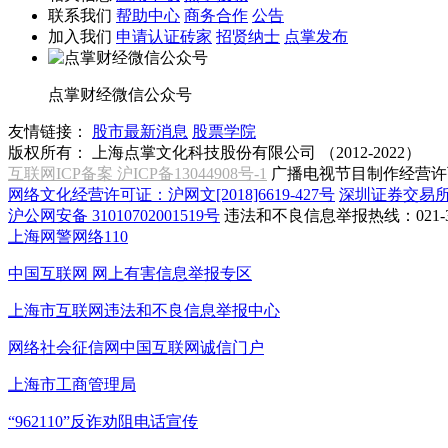
联系我们
帮助中心
商务合作
公告
加入我们
申请认证砖家
招贤纳士
点掌发布
点掌财经微信公众号
友情链接：
股市最新消息
股票学院
版权所有：
上海点掌文化科技股份有限公司 （2012-2022）
互联网ICP备案 沪ICP备13044908号-1
广播电视节目制作经营许可
网络文化经营许可证：沪网文[2018]6619-427号
深圳证券交易
沪公网安备 31010702001519号
违法和不良信息举报热线：021-31
上海网警网络110
中国互联网
网上有害信息举报专区
上海市互联网
违法和不良信息举报中心
网络社会征信网
中国互联网诚信门户
上海市工商管理局
“962110”
反诈劝阻电话宣传