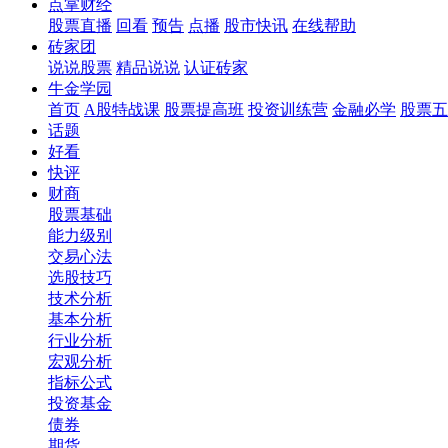
点掌财经
股票直播
回看
预告
点播
股市快讯
在线帮助
砖家团
说说股票
精品说说
认证砖家
牛金学园
首页
A股特战课
股票提高班
投资训练营
金融必学
股票五
话题
好看
快评
财商
股票基础
能力级别
交易心法
选股技巧
技术分析
基本分析
行业分析
宏观分析
指标公式
投资基金
债券
期货