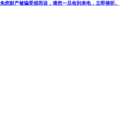
针对避免您财产被骗受损而设，请您一旦收到来电，立即接听。