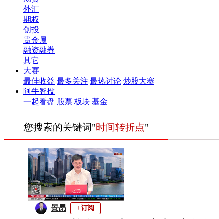
外汇
期权
创投
贵金属
融资融券
其它
大赛
最佳收益
最多关注
最热讨论
炒股大赛
阿牛智投
一起看盘
股票
板块
基金
您搜索的关键词"
时间转折点
"
景昂
+订阅