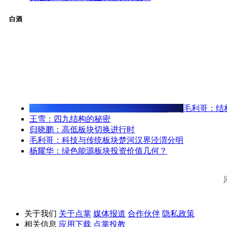
白酒
毛利哥：结
王雪：四九结构的秘密
归晓鹏：高低板块切换进行时
毛利哥：科技与传统板块楚河汉界泾渭分明
杨耀华：绿色能源板块投资价值几何？
关于我们
关于点掌
媒体报道
合作伙伴
隐私政策
相关信息
应用下载
点掌投教