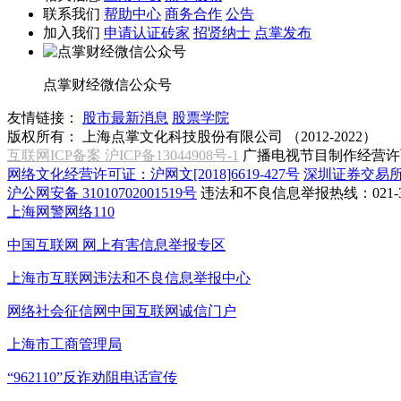
联系我们
帮助中心
商务合作
公告
加入我们
申请认证砖家
招贤纳士
点掌发布
点掌财经微信公众号
友情链接：
股市最新消息
股票学院
版权所有：
上海点掌文化科技股份有限公司 （2012-2022）
互联网ICP备案 沪ICP备13044908号-1
广播电视节目制作经营许可
网络文化经营许可证：沪网文[2018]6619-427号
深圳证券交易
沪公网安备 31010702001519号
违法和不良信息举报热线：021-31
上海网警网络110
中国互联网
网上有害信息举报专区
上海市互联网
违法和不良信息举报中心
网络社会征信网
中国互联网诚信门户
上海市工商管理局
“962110”
反诈劝阻电话宣传