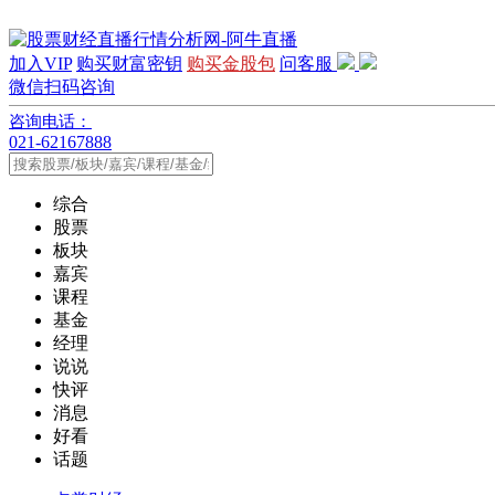
加入VIP
购买财富密钥
购买金股包
问客服
微信扫码咨询
咨询电话：
021-62167888
综合
股票
板块
嘉宾
课程
基金
经理
说说
快评
消息
好看
话题