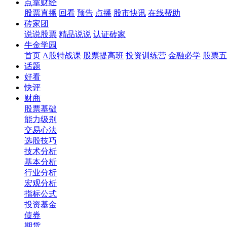
点掌财经
股票直播
回看
预告
点播
股市快讯
在线帮助
砖家团
说说股票
精品说说
认证砖家
牛金学园
首页
A股特战课
股票提高班
投资训练营
金融必学
股票五
话题
好看
快评
财商
股票基础
能力级别
交易心法
选股技巧
技术分析
基本分析
行业分析
宏观分析
指标公式
投资基金
债券
期货