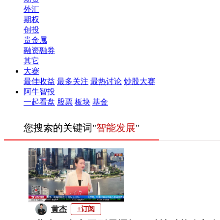
外汇
期权
创投
贵金属
融资融券
其它
大赛
最佳收益
最多关注
最热讨论
炒股大赛
阿牛智投
一起看盘
股票
板块
基金
您搜索的关键词"
智能发展
"
黄杰
+订阅