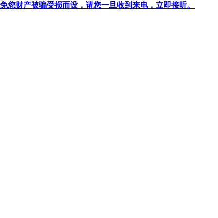
针对避免您财产被骗受损而设，请您一旦收到来电，立即接听。