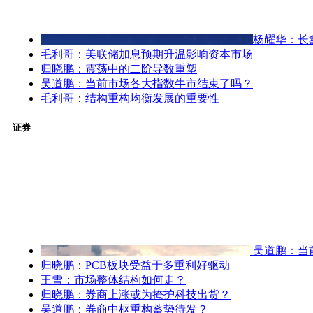
杨耀华：长
毛利哥：美联储加息预期升温影响资本市场
归晓鹏：震荡中的二阶导数重塑
吴道鹏：当前市场各大指数牛市结束了吗？
毛利哥：结构重构均衡发展的重要性
证券
吴道鹏：当
归晓鹏：PCB板块受益于多重利好驱动
王雪：市场整体结构如何走？
归晓鹏：券商上涨或为掩护科技出货？
吴道鹏：券商中枢重构蓄势待发？