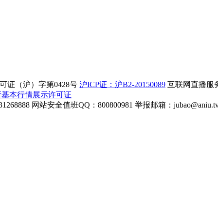
证（沪）字第0428号
沪ICP证：沪B2-20150089
互联网直播服务企
所基本行情展示许可证
268888
网站安全值班QQ：800800981
举报邮箱：
jubao@aniu.t