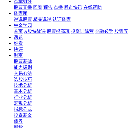
点掌财经
股票直播
回看
预告
点播
股市快讯
在线帮助
砖家团
说说股票
精品说说
认证砖家
牛金学园
首页
A股特战课
股票提高班
投资训练营
金融必学
股票五
话题
好看
快评
财商
股票基础
能力级别
交易心法
选股技巧
技术分析
基本分析
行业分析
宏观分析
指标公式
投资基金
债券
期货