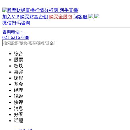
加入VIP
购买财富密钥
购买金股包
问客服
微信扫码咨询
咨询电话：
021-62167888
综合
股票
板块
嘉宾
课程
基金
经理
说说
快评
消息
好看
话题