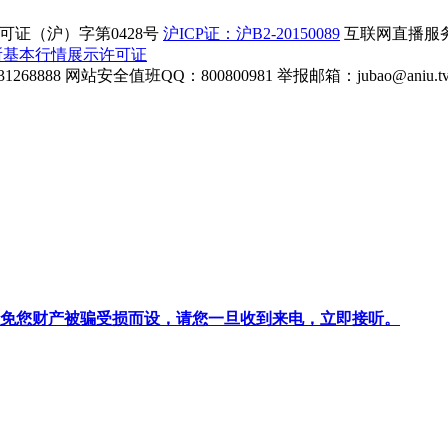
证（沪）字第0428号
沪ICP证：沪B2-20150089
互联网直播服务企
所基本行情展示许可证
268888
网站安全值班QQ：800800981
举报邮箱：
jubao@aniu.t
针对避免您财产被骗受损而设，请您一旦收到来电，立即接听。