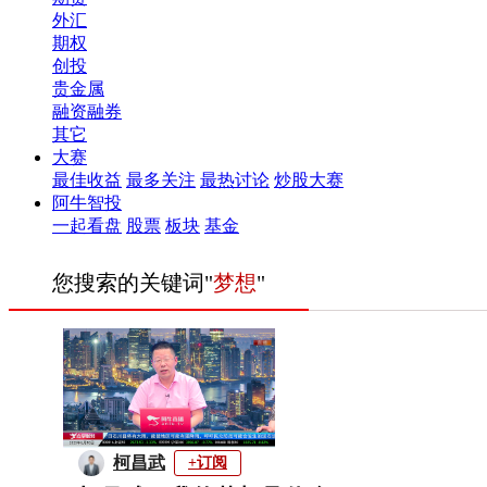
外汇
期权
创投
贵金属
融资融券
其它
大赛
最佳收益
最多关注
最热讨论
炒股大赛
阿牛智投
一起看盘
股票
板块
基金
您搜索的关键词"
梦想
"
柯昌武
+订阅