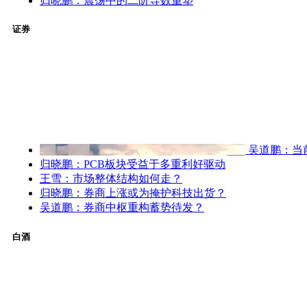
归晓鹏：震荡中的二阶导数重塑
证券
吴道鹏：当
归晓鹏：PCB板块受益于多重利好驱动
王雪：市场整体结构如何走？
归晓鹏：券商上涨或为掩护科技出货？
吴道鹏：券商中枢重构蓄势待发？
白酒