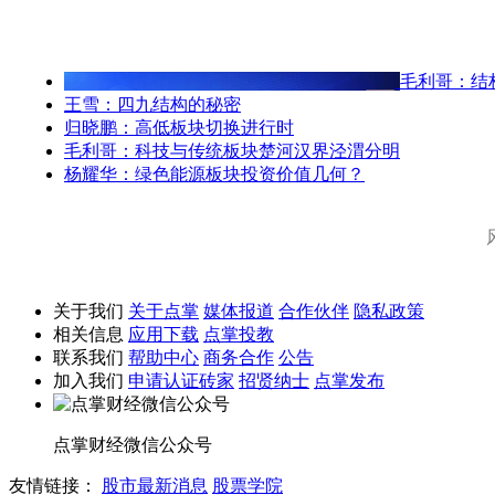
毛利哥：结
王雪：四九结构的秘密
归晓鹏：高低板块切换进行时
毛利哥：科技与传统板块楚河汉界泾渭分明
杨耀华：绿色能源板块投资价值几何？
关于我们
关于点掌
媒体报道
合作伙伴
隐私政策
相关信息
应用下载
点掌投教
联系我们
帮助中心
商务合作
公告
加入我们
申请认证砖家
招贤纳士
点掌发布
点掌财经微信公众号
友情链接：
股市最新消息
股票学院