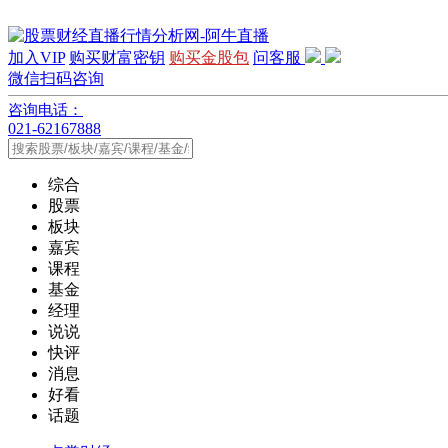
加入VIP
购买财富密钥
购买金股包
问客服
微信扫码咨询
咨询电话：
021-62167888
综合
股票
板块
嘉宾
课程
基金
经理
说说
快评
消息
好看
话题