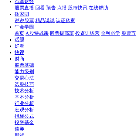
点掌财经
股票直播
回看
预告
点播
股市快讯
在线帮助
砖家团
说说股票
精品说说
认证砖家
牛金学园
首页
A股特战课
股票提高班
投资训练营
金融必学
股票五
话题
好看
快评
财商
股票基础
能力级别
交易心法
选股技巧
技术分析
基本分析
行业分析
宏观分析
指标公式
投资基金
债券
期货