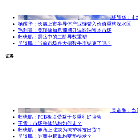
杨耀华：市
杨耀华：长鑫上市半导体产业链驶入价值重构深水区
毛利哥：美联储加息预期升温影响资本市场
归晓鹏：震荡中的二阶导数重塑
吴道鹏：当前市场各大指数牛市结束了吗？
证券
吴道鹏：当
归晓鹏：PCB板块受益于多重利好驱动
王雪：市场整体结构如何走？
归晓鹏：券商上涨或为掩护科技出货？
吴道鹏：券商中枢重构蓄势待发？