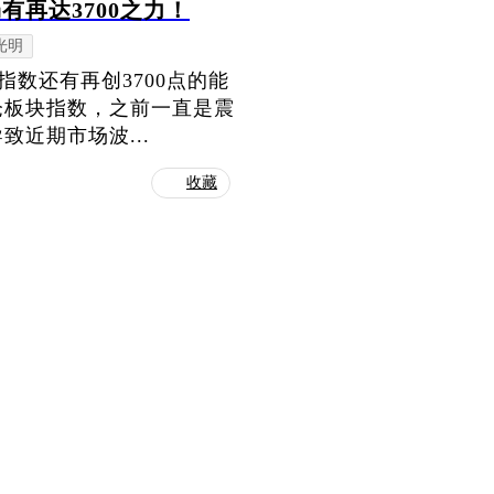
再达3700之力！
光明
指数还有再创3700点的能
仓板块指数，之前一直是震
近期市场波...
收藏