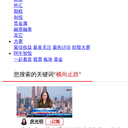
外汇
期权
创投
贵金属
融资融券
其它
大赛
最佳收益
最多关注
最热讨论
炒股大赛
阿牛智投
一起看盘
股票
板块
基金
您搜索的关键词"
横向止跌
"
房光明
+订阅