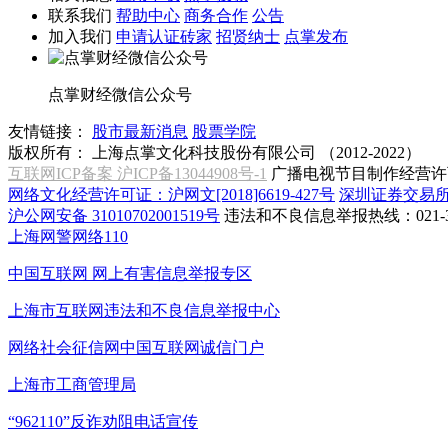
联系我们
帮助中心
商务合作
公告
加入我们
申请认证砖家
招贤纳士
点掌发布
点掌财经微信公众号
友情链接：
股市最新消息
股票学院
版权所有：
上海点掌文化科技股份有限公司 （2012-2022）
互联网ICP备案 沪ICP备13044908号-1
广播电视节目制作经营许可
网络文化经营许可证：沪网文[2018]6619-427号
深圳证券交易
沪公网安备 31010702001519号
违法和不良信息举报热线：021-31
上海网警网络110
中国互联网
网上有害信息举报专区
上海市互联网
违法和不良信息举报中心
网络社会征信网
中国互联网诚信门户
上海市工商管理局
“962110”
反诈劝阻电话宣传