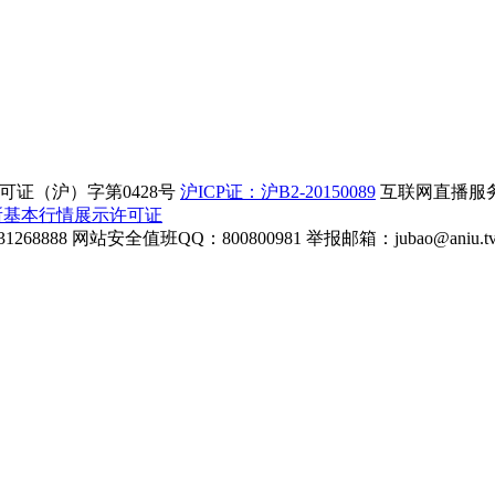
证（沪）字第0428号
沪ICP证：沪B2-20150089
互联网直播服务企
所基本行情展示许可证
268888
网站安全值班QQ：800800981
举报邮箱：
jubao@aniu.t