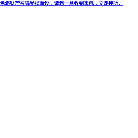
针对避免您财产被骗受损而设，请您一旦收到来电，立即接听。