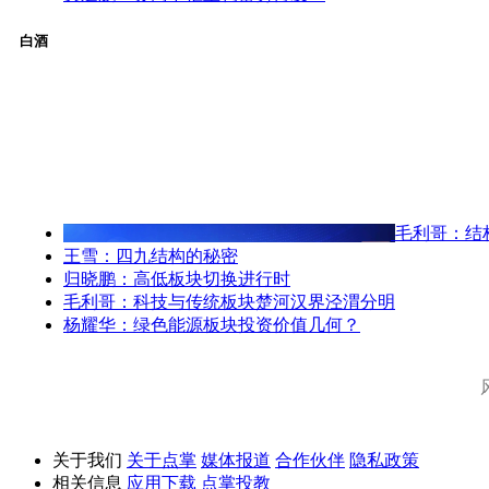
白酒
毛利哥：结
王雪：四九结构的秘密
归晓鹏：高低板块切换进行时
毛利哥：科技与传统板块楚河汉界泾渭分明
杨耀华：绿色能源板块投资价值几何？
关于我们
关于点掌
媒体报道
合作伙伴
隐私政策
相关信息
应用下载
点掌投教