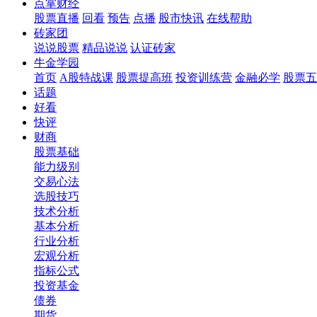
点掌财经
股票直播
回看
预告
点播
股市快讯
在线帮助
砖家团
说说股票
精品说说
认证砖家
牛金学园
首页
A股特战课
股票提高班
投资训练营
金融必学
股票五
话题
好看
快评
财商
股票基础
能力级别
交易心法
选股技巧
技术分析
基本分析
行业分析
宏观分析
指标公式
投资基金
债券
期货