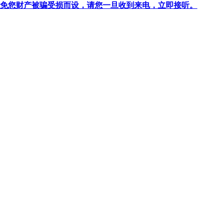
针对避免您财产被骗受损而设，请您一旦收到来电，立即接听。