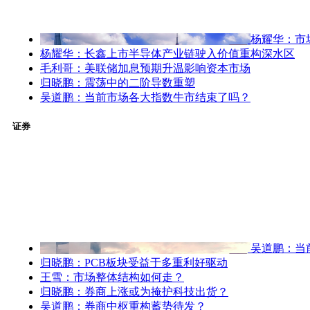
杨耀华：市
杨耀华：长鑫上市半导体产业链驶入价值重构深水区
毛利哥：美联储加息预期升温影响资本市场
归晓鹏：震荡中的二阶导数重塑
吴道鹏：当前市场各大指数牛市结束了吗？
证券
吴道鹏：当
归晓鹏：PCB板块受益于多重利好驱动
王雪：市场整体结构如何走？
归晓鹏：券商上涨或为掩护科技出货？
吴道鹏：券商中枢重构蓄势待发？