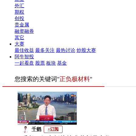
外汇
期权
创投
贵金属
融资融券
其它
大赛
最佳收益
最多关注
最热讨论
炒股大赛
阿牛智投
一起看盘
股票
板块
基金
您搜索的关键词"
正负极材料
"
千鹤
+订阅