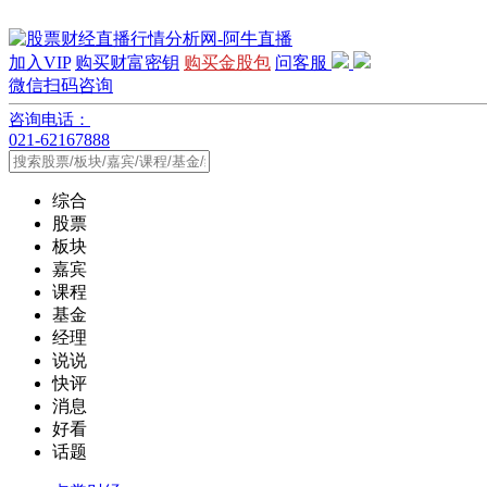
加入VIP
购买财富密钥
购买金股包
问客服
微信扫码咨询
咨询电话：
021-62167888
综合
股票
板块
嘉宾
课程
基金
经理
说说
快评
消息
好看
话题