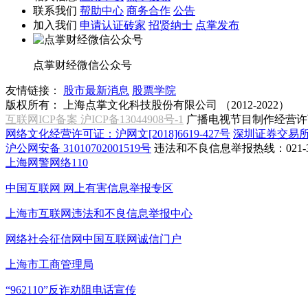
联系我们
帮助中心
商务合作
公告
加入我们
申请认证砖家
招贤纳士
点掌发布
点掌财经微信公众号
友情链接：
股市最新消息
股票学院
版权所有：
上海点掌文化科技股份有限公司 （2012-2022）
互联网ICP备案 沪ICP备13044908号-1
广播电视节目制作经营许可
网络文化经营许可证：沪网文[2018]6619-427号
深圳证券交易
沪公网安备 31010702001519号
违法和不良信息举报热线：021-31
上海网警网络110
中国互联网
网上有害信息举报专区
上海市互联网
违法和不良信息举报中心
网络社会征信网
中国互联网诚信门户
上海市工商管理局
“962110”
反诈劝阻电话宣传