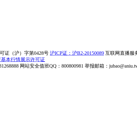
证（沪）字第0428号
沪ICP证：沪B2-20150089
互联网直播服务企
所基本行情展示许可证
268888
网站安全值班QQ：800800981
举报邮箱：
jubao@aniu.t