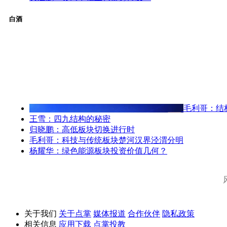
白酒
毛利哥：结
王雪：四九结构的秘密
归晓鹏：高低板块切换进行时
毛利哥：科技与传统板块楚河汉界泾渭分明
杨耀华：绿色能源板块投资价值几何？
关于我们
关于点掌
媒体报道
合作伙伴
隐私政策
相关信息
应用下载
点掌投教