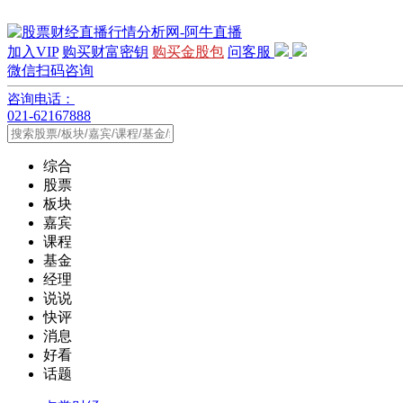
加入VIP
购买财富密钥
购买金股包
问客服
微信扫码咨询
咨询电话：
021-62167888
综合
股票
板块
嘉宾
课程
基金
经理
说说
快评
消息
好看
话题