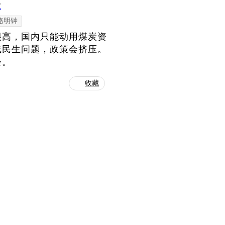
会
骆明钟
很高，国内只能动用煤炭资
成民生问题，政策会挤压。
会。
收藏