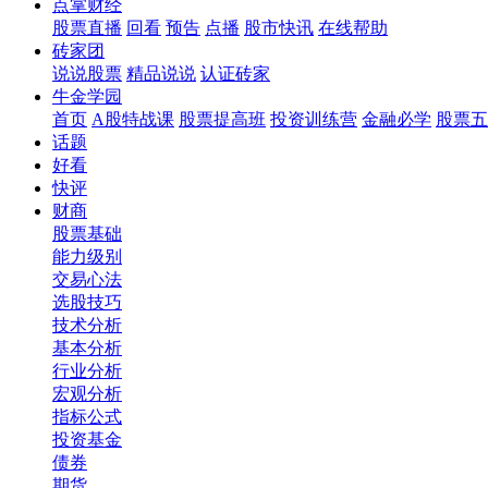
点掌财经
股票直播
回看
预告
点播
股市快讯
在线帮助
砖家团
说说股票
精品说说
认证砖家
牛金学园
首页
A股特战课
股票提高班
投资训练营
金融必学
股票五
话题
好看
快评
财商
股票基础
能力级别
交易心法
选股技巧
技术分析
基本分析
行业分析
宏观分析
指标公式
投资基金
债券
期货