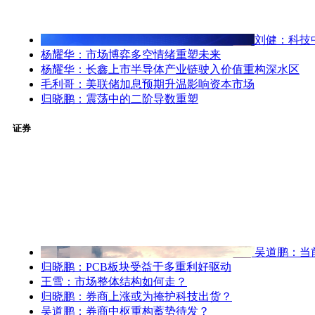
刘健：科技
杨耀华：市场博弈多空情绪重塑未来
杨耀华：长鑫上市半导体产业链驶入价值重构深水区
毛利哥：美联储加息预期升温影响资本市场
归晓鹏：震荡中的二阶导数重塑
证券
吴道鹏：当
归晓鹏：PCB板块受益于多重利好驱动
王雪：市场整体结构如何走？
归晓鹏：券商上涨或为掩护科技出货？
吴道鹏：券商中枢重构蓄势待发？