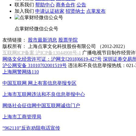
联系我们
帮助中心
商务合作
公告
加入我们
申请认证砖家
招贤纳士
点掌发布
点掌财经微信公众号
友情链接：
股市最新消息
股票学院
版权所有：
上海点掌文化科技股份有限公司 （2012-2022）
互联网ICP备案 沪ICP备13044908号-1
广播电视节目制作经营许可
网络文化经营许可证：沪网文[2018]6619-427号
深圳证券交易
沪公网安备 31010702001519号
违法和不良信息举报热线：021-31
上海网警网络110
中国互联网
网上有害信息举报专区
上海市互联网
违法和不良信息举报中心
网络社会征信网
中国互联网诚信门户
上海市工商管理局
“962110”
反诈劝阻电话宣传