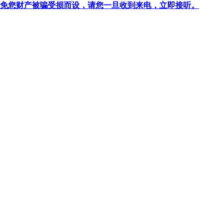
针对避免您财产被骗受损而设，请您一旦收到来电，立即接听。