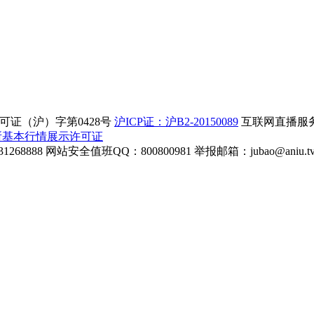
证（沪）字第0428号
沪ICP证：沪B2-20150089
互联网直播服务企
所基本行情展示许可证
268888
网站安全值班QQ：800800981
举报邮箱：
jubao@aniu.t