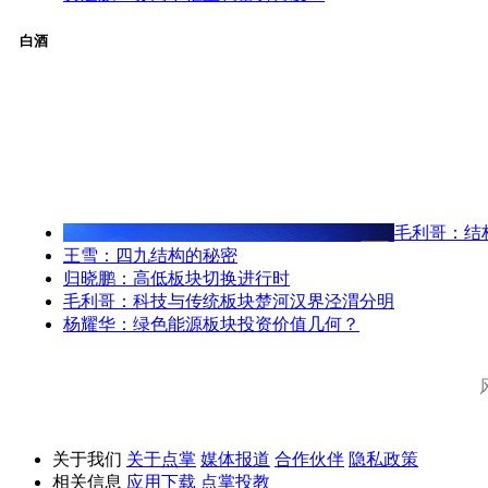
白酒
毛利哥：结
王雪：四九结构的秘密
归晓鹏：高低板块切换进行时
毛利哥：科技与传统板块楚河汉界泾渭分明
杨耀华：绿色能源板块投资价值几何？
关于我们
关于点掌
媒体报道
合作伙伴
隐私政策
相关信息
应用下载
点掌投教