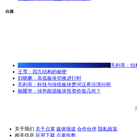
白酒
毛利哥：结
王雪：四九结构的秘密
归晓鹏：高低板块切换进行时
毛利哥：科技与传统板块楚河汉界泾渭分明
杨耀华：绿色能源板块投资价值几何？
关于我们
关于点掌
媒体报道
合作伙伴
隐私政策
相关信息
应用下载
点掌投教