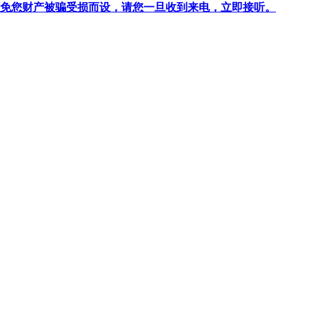
针对避免您财产被骗受损而设，请您一旦收到来电，立即接听。