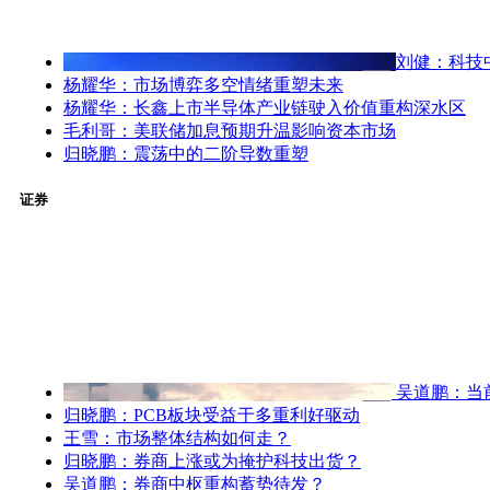
刘健：科技
杨耀华：市场博弈多空情绪重塑未来
杨耀华：长鑫上市半导体产业链驶入价值重构深水区
毛利哥：美联储加息预期升温影响资本市场
归晓鹏：震荡中的二阶导数重塑
证券
吴道鹏：当
归晓鹏：PCB板块受益于多重利好驱动
王雪：市场整体结构如何走？
归晓鹏：券商上涨或为掩护科技出货？
吴道鹏：券商中枢重构蓄势待发？