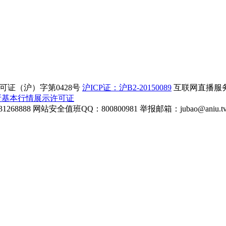
证（沪）字第0428号
沪ICP证：沪B2-20150089
互联网直播服务企
所基本行情展示许可证
268888
网站安全值班QQ：800800981
举报邮箱：
jubao@aniu.t