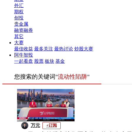
外汇
期权
创投
贵金属
融资融券
其它
大赛
最佳收益
最多关注
最热讨论
炒股大赛
阿牛智投
一起看盘
股票
板块
基金
您搜索的关键词"
流动性陷阱
"
万元
+订阅