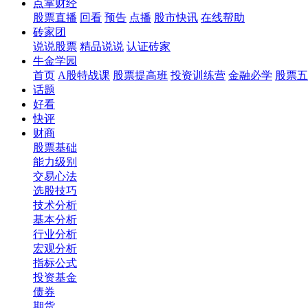
点掌财经
股票直播
回看
预告
点播
股市快讯
在线帮助
砖家团
说说股票
精品说说
认证砖家
牛金学园
首页
A股特战课
股票提高班
投资训练营
金融必学
股票五
话题
好看
快评
财商
股票基础
能力级别
交易心法
选股技巧
技术分析
基本分析
行业分析
宏观分析
指标公式
投资基金
债券
期货