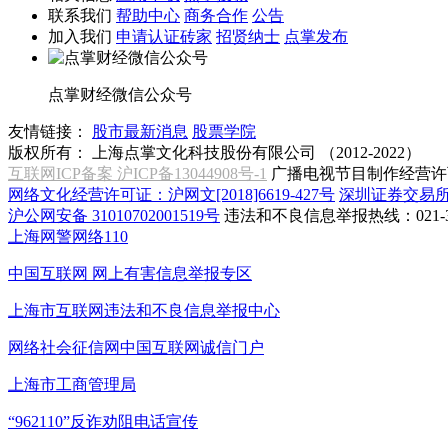
联系我们
帮助中心
商务合作
公告
加入我们
申请认证砖家
招贤纳士
点掌发布
点掌财经微信公众号
友情链接：
股市最新消息
股票学院
版权所有：
上海点掌文化科技股份有限公司 （2012-2022）
互联网ICP备案 沪ICP备13044908号-1
广播电视节目制作经营许可
网络文化经营许可证：沪网文[2018]6619-427号
深圳证券交易
沪公网安备 31010702001519号
违法和不良信息举报热线：021-31
上海网警网络110
中国互联网
网上有害信息举报专区
上海市互联网
违法和不良信息举报中心
网络社会征信网
中国互联网诚信门户
上海市工商管理局
“962110”
反诈劝阻电话宣传