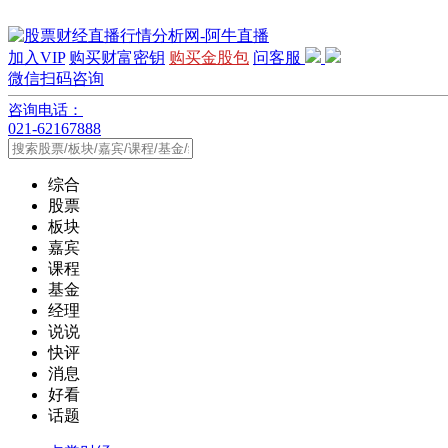
加入VIP
购买财富密钥
购买金股包
问客服
微信扫码咨询
咨询电话：
021-62167888
综合
股票
板块
嘉宾
课程
基金
经理
说说
快评
消息
好看
话题