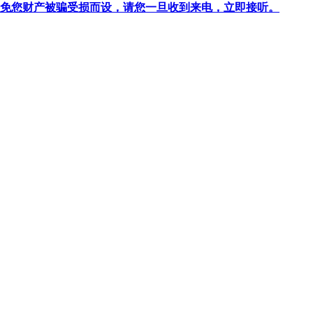
针对避免您财产被骗受损而设，请您一旦收到来电，立即接听。