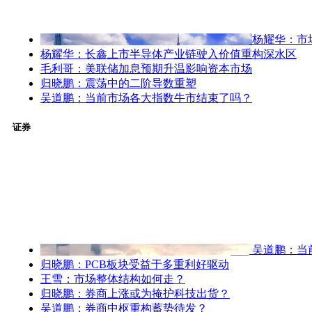
杨耀华：市
杨耀华：长鑫上市半导体产业链驶入价值重构深水区
毛利哥：美联储加息预期升温影响资本市场
归晓鹏：震荡中的二阶导数重塑
吴道鹏：当前市场各大指数牛市结束了吗？
证券
吴道鹏：当
归晓鹏：PCB板块受益于多重利好驱动
王雪：市场整体结构如何走？
归晓鹏：券商上涨或为掩护科技出货？
吴道鹏：券商中枢重构蓄势待发？