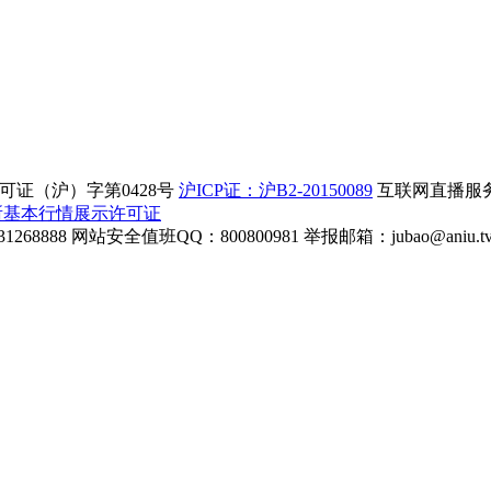
证（沪）字第0428号
沪ICP证：沪B2-20150089
互联网直播服务企
所基本行情展示许可证
268888
网站安全值班QQ：800800981
举报邮箱：
jubao@aniu.t