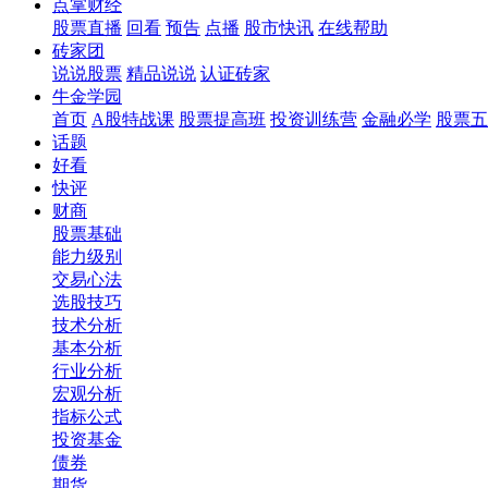
点掌财经
股票直播
回看
预告
点播
股市快讯
在线帮助
砖家团
说说股票
精品说说
认证砖家
牛金学园
首页
A股特战课
股票提高班
投资训练营
金融必学
股票五
话题
好看
快评
财商
股票基础
能力级别
交易心法
选股技巧
技术分析
基本分析
行业分析
宏观分析
指标公式
投资基金
债券
期货