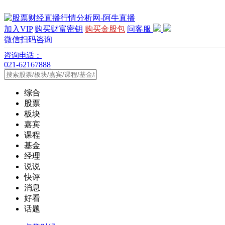
加入VIP
购买财富密钥
购买金股包
问客服
微信扫码咨询
咨询电话：
021-62167888
综合
股票
板块
嘉宾
课程
基金
经理
说说
快评
消息
好看
话题