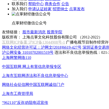
联系我们
帮助中心
商务合作
公告
加入我们
申请认证砖家
招贤纳士
点掌发布
点掌财经微信公众号
友情链接：
股市最新消息
股票学院
版权所有：
上海点掌文化科技股份有限公司 （2012-2022）
互联网ICP备案 沪ICP备13044908号-1
广播电视节目制作经营许可
网络文化经营许可证：沪网文[2018]6619-427号
深圳证券交易
沪公网安备 31010702001519号
违法和不良信息举报热线：021-31
上海网警网络110
中国互联网
网上有害信息举报专区
上海市互联网
违法和不良信息举报中心
网络社会征信网
中国互联网诚信门户
上海市工商管理局
“962110”
反诈劝阻电话宣传