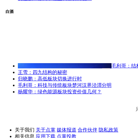
白酒
毛利哥：结
王雪：四九结构的秘密
归晓鹏：高低板块切换进行时
毛利哥：科技与传统板块楚河汉界泾渭分明
杨耀华：绿色能源板块投资价值几何？
关于我们
关于点掌
媒体报道
合作伙伴
隐私政策
相关信息
应用下载
点掌投教