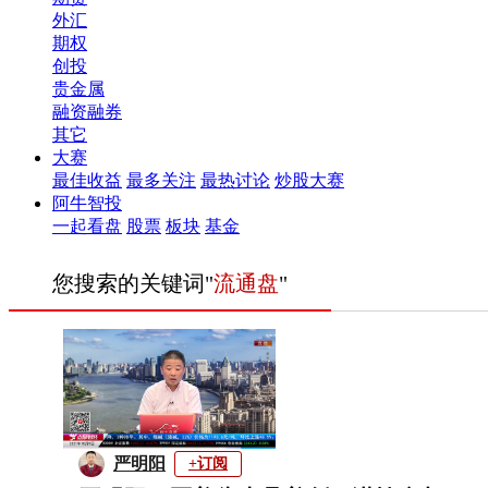
外汇
期权
创投
贵金属
融资融券
其它
大赛
最佳收益
最多关注
最热讨论
炒股大赛
阿牛智投
一起看盘
股票
板块
基金
您搜索的关键词"
流通盘
"
严明阳
+订阅