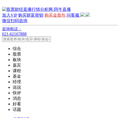
加入VIP
购买财富密钥
购买金股包
问客服
微信扫码咨询
咨询电话：
021-62167888
综合
股票
板块
嘉宾
课程
基金
经理
说说
快评
消息
好看
话题