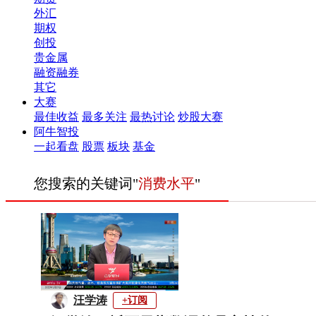
外汇
期权
创投
贵金属
融资融券
其它
大赛
最佳收益
最多关注
最热讨论
炒股大赛
阿牛智投
一起看盘
股票
板块
基金
您搜索的关键词"
消费水平
"
汪学涛
+订阅