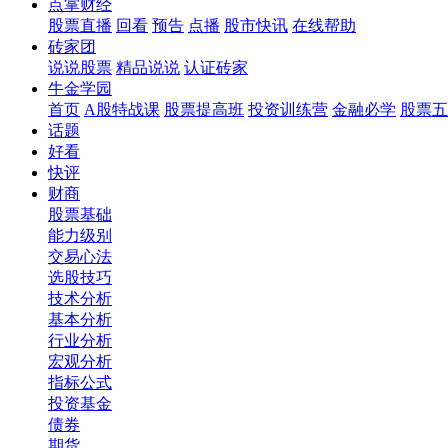
点掌财经
股票直播
回看
预告
点播
股市快讯
在线帮助
砖家团
说说股票
精品说说
认证砖家
牛金学园
首页
A股特战课
股票提高班
投资训练营
金融必学
股票五
话题
好看
快评
财商
股票基础
能力级别
交易心法
选股技巧
技术分析
基本分析
行业分析
宏观分析
指标公式
投资基金
债券
期货