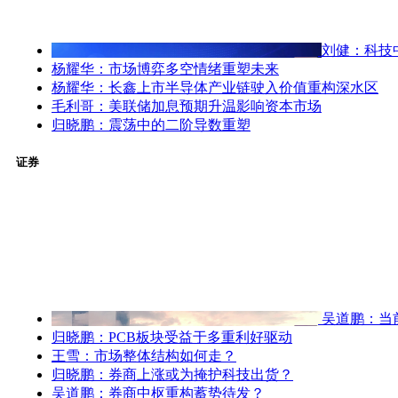
刘健：科技
杨耀华：市场博弈多空情绪重塑未来
杨耀华：长鑫上市半导体产业链驶入价值重构深水区
毛利哥：美联储加息预期升温影响资本市场
归晓鹏：震荡中的二阶导数重塑
证券
吴道鹏：当
归晓鹏：PCB板块受益于多重利好驱动
王雪：市场整体结构如何走？
归晓鹏：券商上涨或为掩护科技出货？
吴道鹏：券商中枢重构蓄势待发？