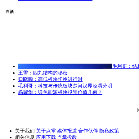
白酒
毛利哥：结
王雪：四九结构的秘密
归晓鹏：高低板块切换进行时
毛利哥：科技与传统板块楚河汉界泾渭分明
杨耀华：绿色能源板块投资价值几何？
关于我们
关于点掌
媒体报道
合作伙伴
隐私政策
相关信息
应用下载
点掌投教