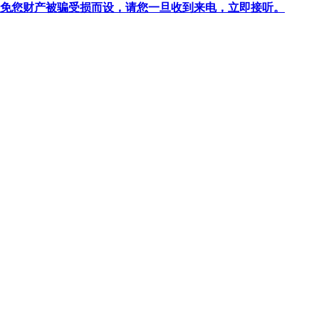
针对避免您财产被骗受损而设，请您一旦收到来电，立即接听。