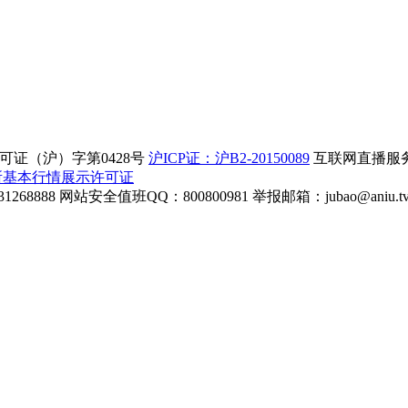
证（沪）字第0428号
沪ICP证：沪B2-20150089
互联网直播服务企
所基本行情展示许可证
268888
网站安全值班QQ：800800981
举报邮箱：
jubao@aniu.t