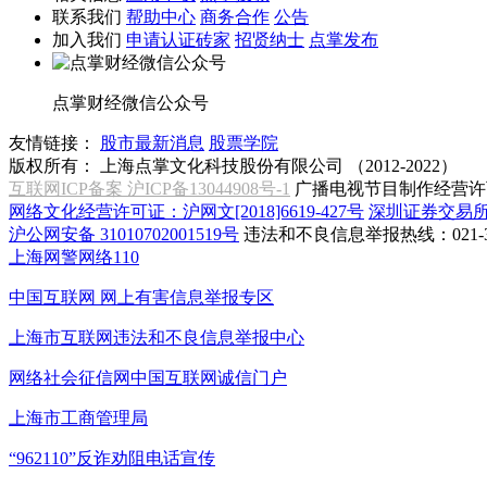
联系我们
帮助中心
商务合作
公告
加入我们
申请认证砖家
招贤纳士
点掌发布
点掌财经微信公众号
友情链接：
股市最新消息
股票学院
版权所有：
上海点掌文化科技股份有限公司 （2012-2022）
互联网ICP备案 沪ICP备13044908号-1
广播电视节目制作经营许可
网络文化经营许可证：沪网文[2018]6619-427号
深圳证券交易
沪公网安备 31010702001519号
违法和不良信息举报热线：021-31
上海网警网络110
中国互联网
网上有害信息举报专区
上海市互联网
违法和不良信息举报中心
网络社会征信网
中国互联网诚信门户
上海市工商管理局
“962110”
反诈劝阻电话宣传