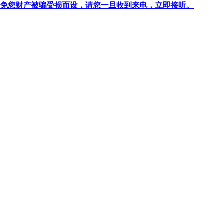
针对避免您财产被骗受损而设，请您一旦收到来电，立即接听。