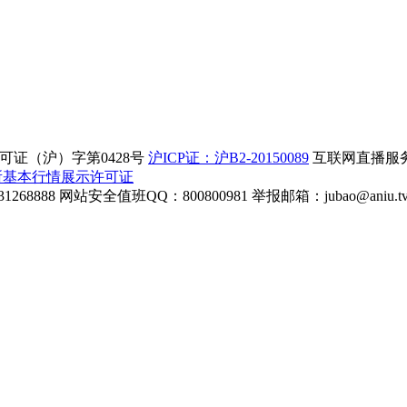
证（沪）字第0428号
沪ICP证：沪B2-20150089
互联网直播服务企
所基本行情展示许可证
268888
网站安全值班QQ：800800981
举报邮箱：
jubao@aniu.t