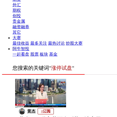
外汇
期权
创投
贵金属
融资融券
其它
大赛
最佳收益
最多关注
最热讨论
炒股大赛
阿牛智投
一起看盘
股票
板块
基金
您搜索的关键词"
涨停试盘
"
黄杰
+订阅