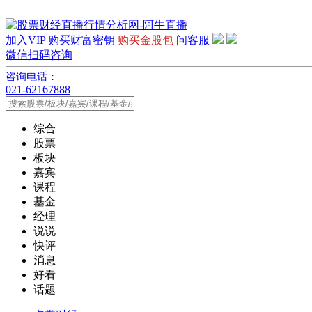
加入VIP
购买财富密钥
购买金股包
问客服
微信扫码咨询
咨询电话：
021-62167888
综合
股票
板块
嘉宾
课程
基金
经理
说说
快评
消息
好看
话题