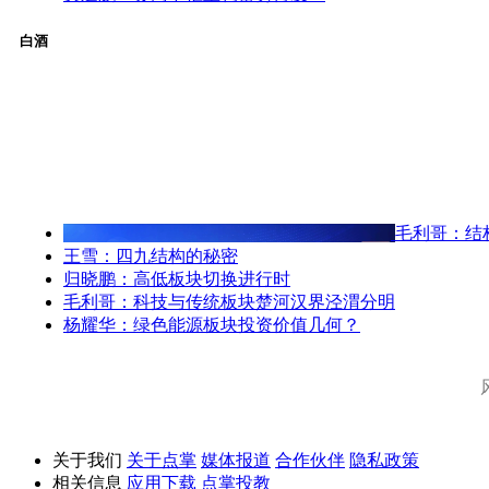
白酒
毛利哥：结
王雪：四九结构的秘密
归晓鹏：高低板块切换进行时
毛利哥：科技与传统板块楚河汉界泾渭分明
杨耀华：绿色能源板块投资价值几何？
关于我们
关于点掌
媒体报道
合作伙伴
隐私政策
相关信息
应用下载
点掌投教