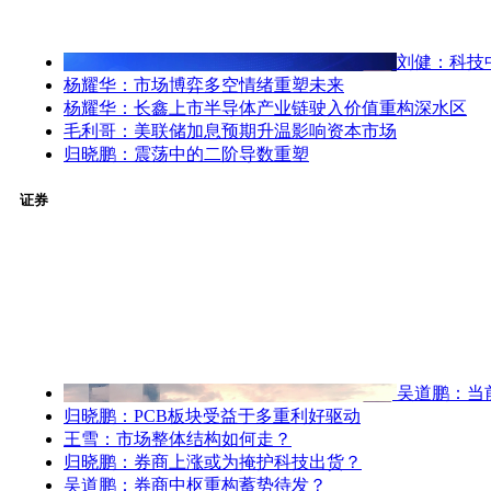
刘健：科技
杨耀华：市场博弈多空情绪重塑未来
杨耀华：长鑫上市半导体产业链驶入价值重构深水区
毛利哥：美联储加息预期升温影响资本市场
归晓鹏：震荡中的二阶导数重塑
证券
吴道鹏：当
归晓鹏：PCB板块受益于多重利好驱动
王雪：市场整体结构如何走？
归晓鹏：券商上涨或为掩护科技出货？
吴道鹏：券商中枢重构蓄势待发？