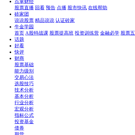
点掌财经
股票直播
回看
预告
点播
股市快讯
在线帮助
砖家团
说说股票
精品说说
认证砖家
牛金学园
首页
A股特战课
股票提高班
投资训练营
金融必学
股票五
话题
好看
快评
财商
股票基础
能力级别
交易心法
选股技巧
技术分析
基本分析
行业分析
宏观分析
指标公式
投资基金
债券
期货