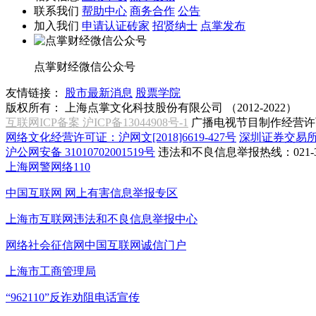
联系我们
帮助中心
商务合作
公告
加入我们
申请认证砖家
招贤纳士
点掌发布
点掌财经微信公众号
友情链接：
股市最新消息
股票学院
版权所有：
上海点掌文化科技股份有限公司 （2012-2022）
互联网ICP备案 沪ICP备13044908号-1
广播电视节目制作经营许可
网络文化经营许可证：沪网文[2018]6619-427号
深圳证券交易
沪公网安备 31010702001519号
违法和不良信息举报热线：021-31
上海网警网络110
中国互联网
网上有害信息举报专区
上海市互联网
违法和不良信息举报中心
网络社会征信网
中国互联网诚信门户
上海市工商管理局
“962110”
反诈劝阻电话宣传