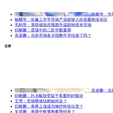
杨耀华：市
杨耀华：长鑫上市半导体产业链驶入价值重构深水区
毛利哥：美联储加息预期升温影响资本市场
归晓鹏：震荡中的二阶导数重塑
吴道鹏：当前市场各大指数牛市结束了吗？
证券
吴道鹏：当
归晓鹏：PCB板块受益于多重利好驱动
王雪：市场整体结构如何走？
归晓鹏：券商上涨或为掩护科技出货？
吴道鹏：券商中枢重构蓄势待发？