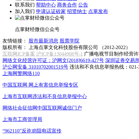
联系我们
帮助中心
商务合作
公告
加入我们
申请认证砖家
招贤纳士
点掌发布
点掌财经微信公众号
友情链接：
股市最新消息
股票学院
版权所有：
上海点掌文化科技股份有限公司 （2012-2022）
互联网ICP备案 沪ICP备13044908号-1
广播电视节目制作经营许可
网络文化经营许可证：沪网文[2018]6619-427号
深圳证券交易
沪公网安备 31010702001519号
违法和不良信息举报热线：021-31
上海网警网络110
中国互联网
网上有害信息举报专区
上海市互联网
违法和不良信息举报中心
网络社会征信网
中国互联网诚信门户
上海市工商管理局
“962110”
反诈劝阻电话宣传