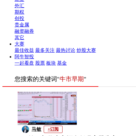
外汇
期权
创投
贵金属
融资融券
其它
大赛
最佳收益
最多关注
最热讨论
炒股大赛
阿牛智投
一起看盘
股票
板块
基金
您搜索的关键词"
牛市早期
"
马敏
+订阅