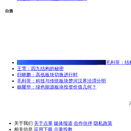
白酒
毛利哥：结
王雪：四九结构的秘密
归晓鹏：高低板块切换进行时
毛利哥：科技与传统板块楚河汉界泾渭分明
杨耀华：绿色能源板块投资价值几何？
关于我们
关于点掌
媒体报道
合作伙伴
隐私政策
相关信息
应用下载
点掌投教