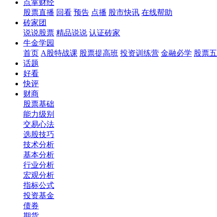
点掌财经
股票直播
回看
预告
点播
股市快讯
在线帮助
砖家团
说说股票
精品说说
认证砖家
牛金学园
首页
A股特战课
股票提高班
投资训练营
金融必学
股票五
话题
好看
快评
财商
股票基础
能力级别
交易心法
选股技巧
技术分析
基本分析
行业分析
宏观分析
指标公式
投资基金
债券
期货