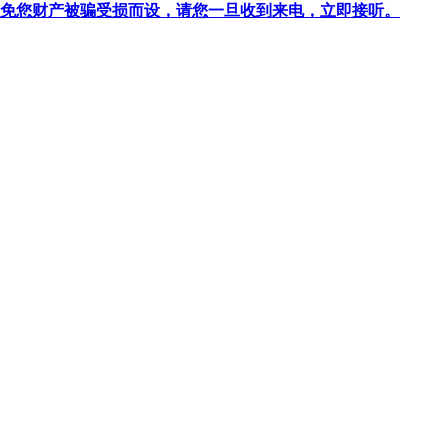
针对避免您财产被骗受损而设，请您一旦收到来电，立即接听。