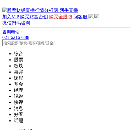
加入VIP
购买财富密钥
购买金股包
问客服
微信扫码咨询
咨询电话：
021-62167888
综合
股票
板块
嘉宾
课程
基金
经理
说说
快评
消息
好看
话题