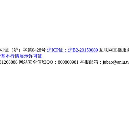
证（沪）字第0428号
沪ICP证：沪B2-20150089
互联网直播服务企
所基本行情展示许可证
268888
网站安全值班QQ：800800981
举报邮箱：
jubao@aniu.t