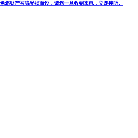
针对避免您财产被骗受损而设，请您一旦收到来电，立即接听。