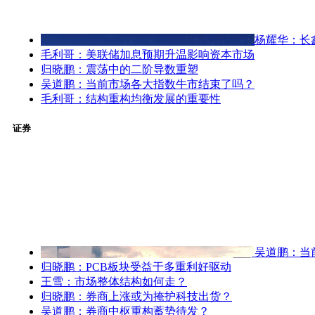
杨耀华：长
毛利哥：美联储加息预期升温影响资本市场
归晓鹏：震荡中的二阶导数重塑
吴道鹏：当前市场各大指数牛市结束了吗？
毛利哥：结构重构均衡发展的重要性
证券
吴道鹏：当
归晓鹏：PCB板块受益于多重利好驱动
王雪：市场整体结构如何走？
归晓鹏：券商上涨或为掩护科技出货？
吴道鹏：券商中枢重构蓄势待发？