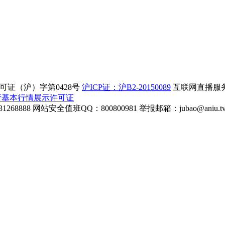
证（沪）字第0428号
沪ICP证：沪B2-20150089
互联网直播服务企
所基本行情展示许可证
268888
网站安全值班QQ：800800981
举报邮箱：
jubao@aniu.t