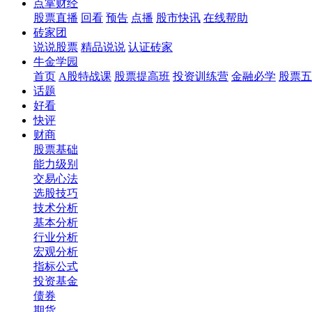
点掌财经
股票直播
回看
预告
点播
股市快讯
在线帮助
砖家团
说说股票
精品说说
认证砖家
牛金学园
首页
A股特战课
股票提高班
投资训练营
金融必学
股票五
话题
好看
快评
财商
股票基础
能力级别
交易心法
选股技巧
技术分析
基本分析
行业分析
宏观分析
指标公式
投资基金
债券
期货