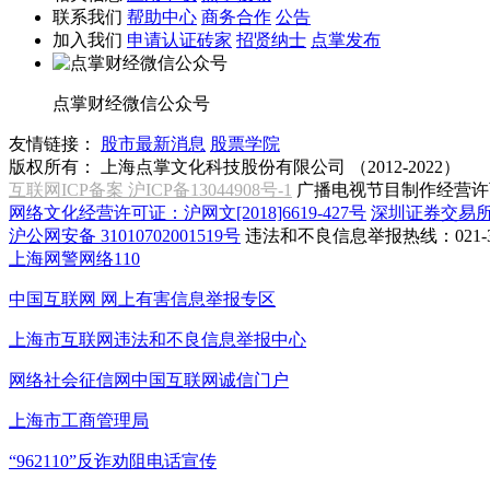
联系我们
帮助中心
商务合作
公告
加入我们
申请认证砖家
招贤纳士
点掌发布
点掌财经微信公众号
友情链接：
股市最新消息
股票学院
版权所有：
上海点掌文化科技股份有限公司 （2012-2022）
互联网ICP备案 沪ICP备13044908号-1
广播电视节目制作经营许可
网络文化经营许可证：沪网文[2018]6619-427号
深圳证券交易
沪公网安备 31010702001519号
违法和不良信息举报热线：021-31
上海网警网络110
中国互联网
网上有害信息举报专区
上海市互联网
违法和不良信息举报中心
网络社会征信网
中国互联网诚信门户
上海市工商管理局
“962110”
反诈劝阻电话宣传