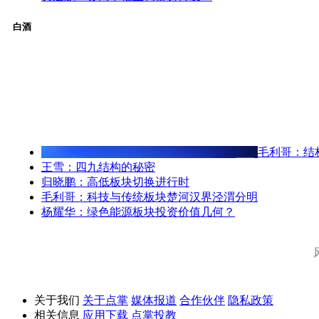
白酒
毛利哥：结
王雪：四九结构的秘密
归晓鹏：高低板块切换进行时
毛利哥：科技与传统板块楚河汉界泾渭分明
杨耀华：绿色能源板块投资价值几何？
关于我们
关于点掌
媒体报道
合作伙伴
隐私政策
相关信息
应用下载
点掌投教