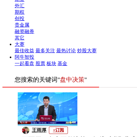
外汇
期权
创投
贵金属
融资融券
其它
大赛
最佳收益
最多关注
最热讨论
炒股大赛
阿牛智投
一起看盘
股票
板块
基金
您搜索的关键词"
盘中决策
"
王雨厚
+订阅