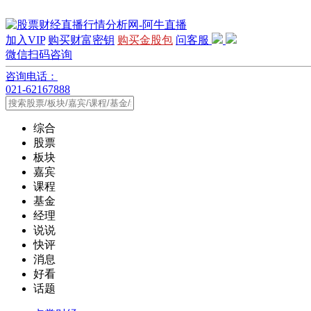
加入VIP
购买财富密钥
购买金股包
问客服
微信扫码咨询
咨询电话：
021-62167888
综合
股票
板块
嘉宾
课程
基金
经理
说说
快评
消息
好看
话题