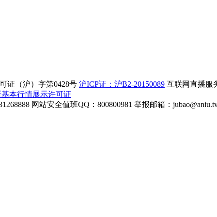
证（沪）字第0428号
沪ICP证：沪B2-20150089
互联网直播服务企
所基本行情展示许可证
268888
网站安全值班QQ：800800981
举报邮箱：
jubao@aniu.t