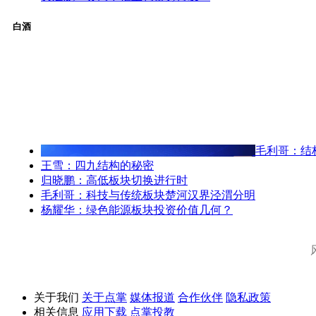
白酒
毛利哥：结
王雪：四九结构的秘密
归晓鹏：高低板块切换进行时
毛利哥：科技与传统板块楚河汉界泾渭分明
杨耀华：绿色能源板块投资价值几何？
关于我们
关于点掌
媒体报道
合作伙伴
隐私政策
相关信息
应用下载
点掌投教