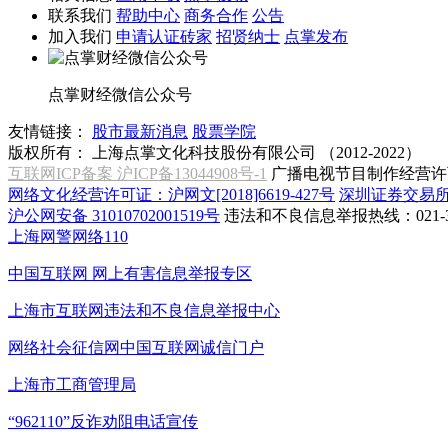
联系我们
帮助中心
商务合作
公告
加入我们
申请认证砖家
招贤纳士
点掌发布
点掌财经微信公众号
友情链接：
股市最新消息
股票学院
版权所有：
上海点掌文化科技股份有限公司 （2012-2022）
互联网ICP备案 沪ICP备13044908号-1
广播电视节目制作经营许可
网络文化经营许可证：沪网文[2018]6619-427号
深圳证券交易
沪公网安备 31010702001519号
违法和不良信息举报热线：021-31
上海网警网络110
中国互联网
网上有害信息举报专区
上海市互联网
违法和不良信息举报中心
网络社会征信网
中国互联网诚信门户
上海市工商管理局
“962110”
反诈劝阻电话宣传