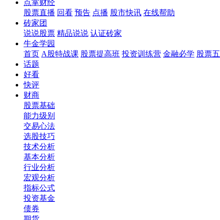
点掌财经
股票直播
回看
预告
点播
股市快讯
在线帮助
砖家团
说说股票
精品说说
认证砖家
牛金学园
首页
A股特战课
股票提高班
投资训练营
金融必学
股票五
话题
好看
快评
财商
股票基础
能力级别
交易心法
选股技巧
技术分析
基本分析
行业分析
宏观分析
指标公式
投资基金
债券
期货