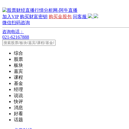
加入VIP
购买财富密钥
购买金股包
问客服
微信扫码咨询
咨询电话：
021-62167888
综合
股票
板块
嘉宾
课程
基金
经理
说说
快评
消息
好看
话题