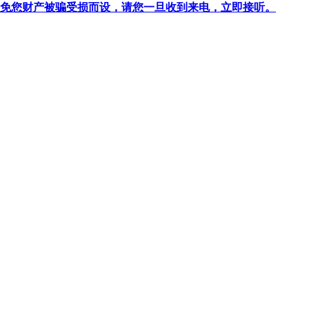
针对避免您财产被骗受损而设，请您一旦收到来电，立即接听。