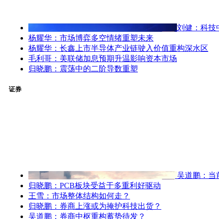
刘健：科技
杨耀华：市场博弈多空情绪重塑未来
杨耀华：长鑫上市半导体产业链驶入价值重构深水区
毛利哥：美联储加息预期升温影响资本市场
归晓鹏：震荡中的二阶导数重塑
证券
吴道鹏：当
归晓鹏：PCB板块受益于多重利好驱动
王雪：市场整体结构如何走？
归晓鹏：券商上涨或为掩护科技出货？
吴道鹏：券商中枢重构蓄势待发？