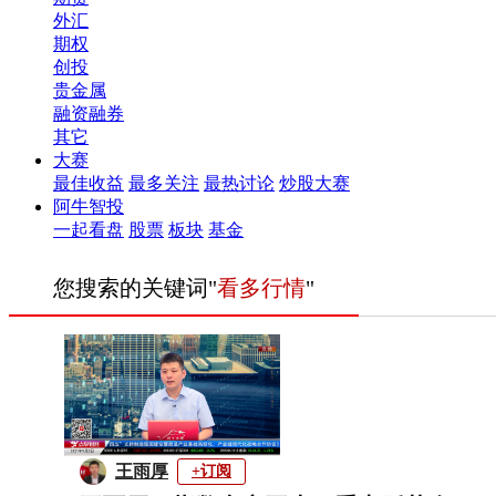
外汇
期权
创投
贵金属
融资融券
其它
大赛
最佳收益
最多关注
最热讨论
炒股大赛
阿牛智投
一起看盘
股票
板块
基金
您搜索的关键词"
看多行情
"
王雨厚
+订阅