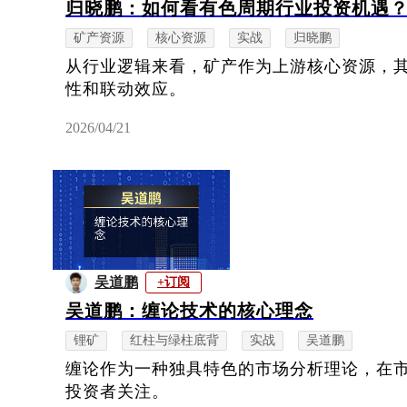
归晓鹏：如何看有色周期行业投资机遇
矿产资源
核心资源
实战
归晓鹏
从行业逻辑来看，矿产作为上游核心资源，
性和联动效应。
2026/04/21
吴道鹏
+订阅
吴道鹏：缠论技术的核心理念
锂矿
红柱与绿柱底背
实战
吴道鹏
缠论作为一种独具特色的市场分析理论，在
投资者关注。