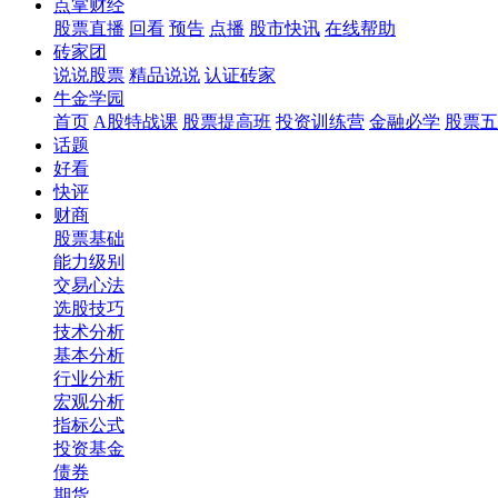
点掌财经
股票直播
回看
预告
点播
股市快讯
在线帮助
砖家团
说说股票
精品说说
认证砖家
牛金学园
首页
A股特战课
股票提高班
投资训练营
金融必学
股票五
话题
好看
快评
财商
股票基础
能力级别
交易心法
选股技巧
技术分析
基本分析
行业分析
宏观分析
指标公式
投资基金
债券
期货