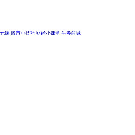
元课
股市小技巧
财经小课堂
牛券商城