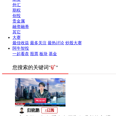
外汇
期权
创投
贵金属
融资融券
其它
大赛
最佳收益
最多关注
最热讨论
炒股大赛
阿牛智投
一起看盘
股票
板块
基金
您搜索的关键词"
矿
"
归晓鹏
+订阅