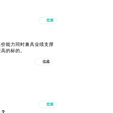
悲观
涨价能力同时兼具业绩支撑
较高的标的。
收藏
悲观
响？