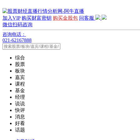
加入VIP
购买财富密钥
购买金股包
问客服
微信扫码咨询
咨询电话：
021-62167888
综合
股票
板块
嘉宾
课程
基金
经理
说说
快评
消息
好看
话题