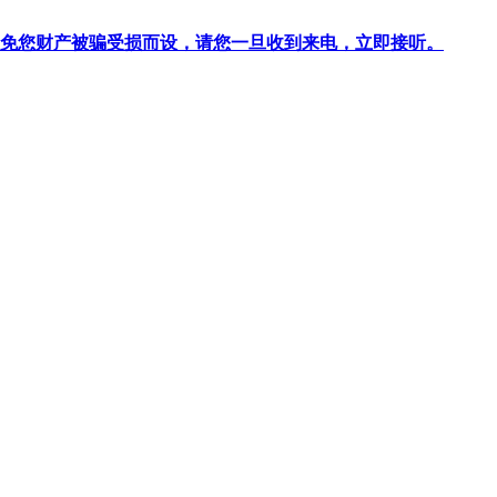
针对避免您财产被骗受损而设，请您一旦收到来电，立即接听。