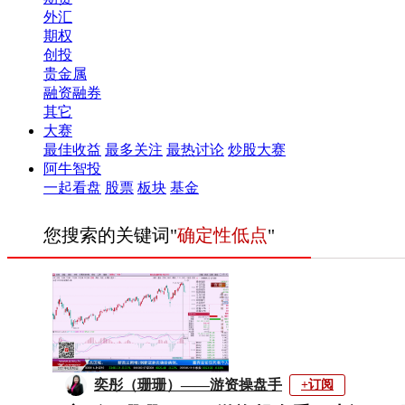
外汇
期权
创投
贵金属
融资融券
其它
大赛
最佳收益
最多关注
最热讨论
炒股大赛
阿牛智投
一起看盘
股票
板块
基金
您搜索的关键词"
确定性低点
"
奕彤（珊珊）——游资操盘手
+订阅