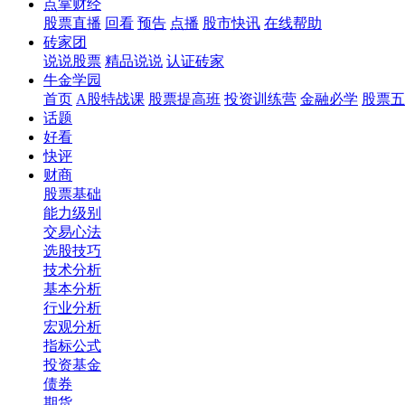
点掌财经
股票直播
回看
预告
点播
股市快讯
在线帮助
砖家团
说说股票
精品说说
认证砖家
牛金学园
首页
A股特战课
股票提高班
投资训练营
金融必学
股票五
话题
好看
快评
财商
股票基础
能力级别
交易心法
选股技巧
技术分析
基本分析
行业分析
宏观分析
指标公式
投资基金
债券
期货