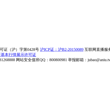
证（沪）字第0428号
沪ICP证：沪B2-20150089
互联网直播服务企
所基本行情展示许可证
268888
网站安全值班QQ：800800981
举报邮箱：
jubao@aniu.t