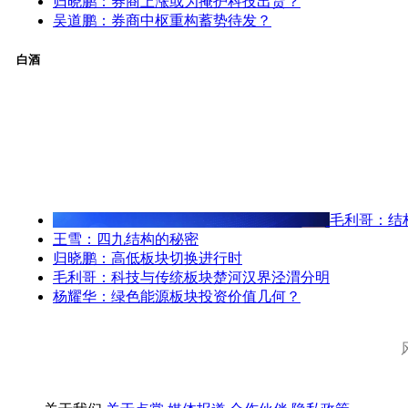
归晓鹏：券商上涨或为掩护科技出货？
吴道鹏：券商中枢重构蓄势待发？
白酒
毛利哥：结
王雪：四九结构的秘密
归晓鹏：高低板块切换进行时
毛利哥：科技与传统板块楚河汉界泾渭分明
杨耀华：绿色能源板块投资价值几何？