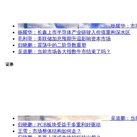
杨耀华：市
杨耀华：长鑫上市半导体产业链驶入价值重构深水区
毛利哥：美联储加息预期升温影响资本市场
归晓鹏：震荡中的二阶导数重塑
吴道鹏：当前市场各大指数牛市结束了吗？
证券
吴道鹏：当
归晓鹏：PCB板块受益于多重利好驱动
王雪：市场整体结构如何走？