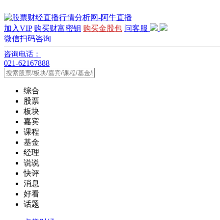
加入VIP
购买财富密钥
购买金股包
问客服
微信扫码咨询
咨询电话：
021-62167888
综合
股票
板块
嘉宾
课程
基金
经理
说说
快评
消息
好看
话题