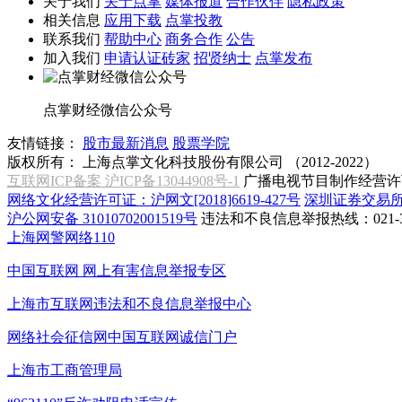
关于我们
关于点掌
媒体报道
合作伙伴
隐私政策
相关信息
应用下载
点掌投教
联系我们
帮助中心
商务合作
公告
加入我们
申请认证砖家
招贤纳士
点掌发布
点掌财经微信公众号
友情链接：
股市最新消息
股票学院
版权所有：
上海点掌文化科技股份有限公司 （2012-2022）
互联网ICP备案 沪ICP备13044908号-1
广播电视节目制作经营许可
网络文化经营许可证：沪网文[2018]6619-427号
深圳证券交易
沪公网安备 31010702001519号
违法和不良信息举报热线：021-31
上海网警网络110
中国互联网
网上有害信息举报专区
上海市互联网
违法和不良信息举报中心
网络社会征信网
中国互联网诚信门户
上海市工商管理局