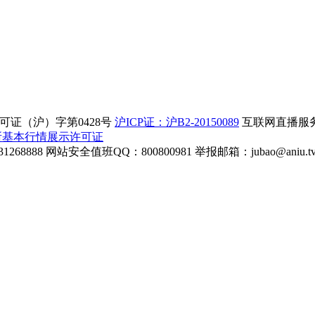
证（沪）字第0428号
沪ICP证：沪B2-20150089
互联网直播服务企
所基本行情展示许可证
268888
网站安全值班QQ：800800981
举报邮箱：
jubao@aniu.t