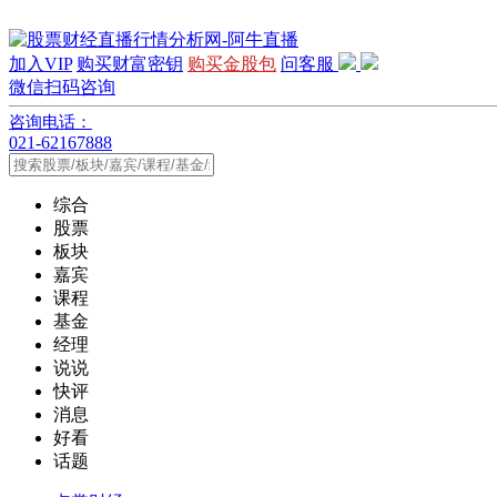
加入VIP
购买财富密钥
购买金股包
问客服
微信扫码咨询
咨询电话：
021-62167888
综合
股票
板块
嘉宾
课程
基金
经理
说说
快评
消息
好看
话题