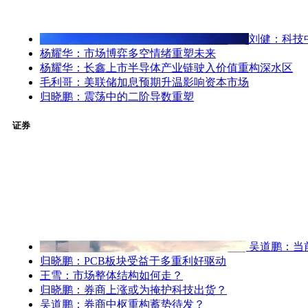
刘健：科技
杨耀华：市场博弈多空情绪重塑未来
杨耀华：长鑫上市半导体产业链驶入价值重构深水区
毛利哥：美联储加息预期升温影响资本市场
归晓鹏：震荡中的二阶导数重塑
证券
吴道鹏：当
归晓鹏：PCB板块受益于多重利好驱动
王雪：市场整体结构如何走？
归晓鹏：券商上涨或为掩护科技出货？
吴道鹏：券商中枢重构蓄势待发？