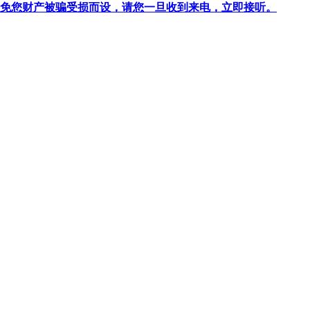
针对避免您财产被骗受损而设，请您一旦收到来电，立即接听。