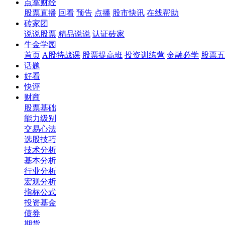
点掌财经
股票直播
回看
预告
点播
股市快讯
在线帮助
砖家团
说说股票
精品说说
认证砖家
牛金学园
首页
A股特战课
股票提高班
投资训练营
金融必学
股票五
话题
好看
快评
财商
股票基础
能力级别
交易心法
选股技巧
技术分析
基本分析
行业分析
宏观分析
指标公式
投资基金
债券
期货