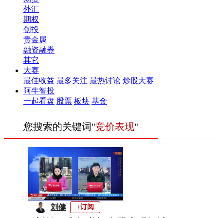
外汇
期权
创投
贵金属
融资融券
其它
大赛
最佳收益
最多关注
最热讨论
炒股大赛
阿牛智投
一起看盘
股票
板块
基金
您搜索的关键词"
竞价表现
"
刘健
+订阅