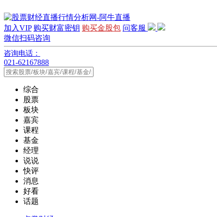
加入VIP
购买财富密钥
购买金股包
问客服
微信扫码咨询
咨询电话：
021-62167888
综合
股票
板块
嘉宾
课程
基金
经理
说说
快评
消息
好看
话题