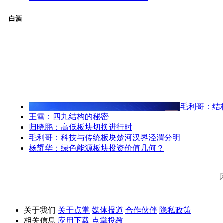
白酒
毛利哥：结
王雪：四九结构的秘密
归晓鹏：高低板块切换进行时
毛利哥：科技与传统板块楚河汉界泾渭分明
杨耀华：绿色能源板块投资价值几何？
关于我们
关于点掌
媒体报道
合作伙伴
隐私政策
相关信息
应用下载
点掌投教