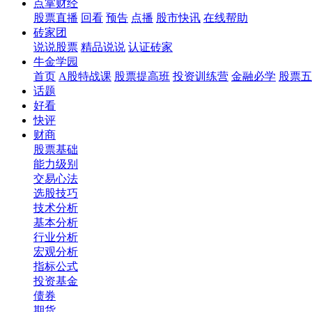
点掌财经
股票直播
回看
预告
点播
股市快讯
在线帮助
砖家团
说说股票
精品说说
认证砖家
牛金学园
首页
A股特战课
股票提高班
投资训练营
金融必学
股票五
话题
好看
快评
财商
股票基础
能力级别
交易心法
选股技巧
技术分析
基本分析
行业分析
宏观分析
指标公式
投资基金
债券
期货