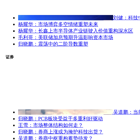
刘健：科技
杨耀华：市场博弈多空情绪重塑未来
杨耀华：长鑫上市半导体产业链驶入价值重构深水区
毛利哥：美联储加息预期升温影响资本市场
归晓鹏：震荡中的二阶导数重塑
证券
吴道鹏：当
归晓鹏：PCB板块受益于多重利好驱动
王雪：市场整体结构如何走？
归晓鹏：券商上涨或为掩护科技出货？
吴道鹏：券商中枢重构蓄势待发？