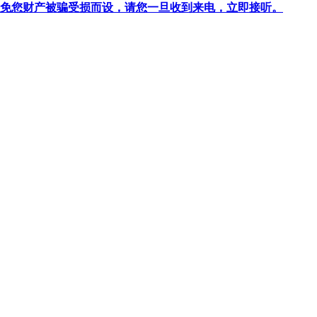
针对避免您财产被骗受损而设，请您一旦收到来电，立即接听。