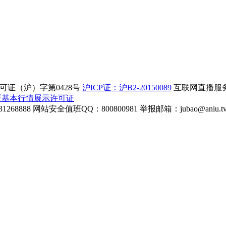
证（沪）字第0428号
沪ICP证：沪B2-20150089
互联网直播服务企
所基本行情展示许可证
268888
网站安全值班QQ：800800981
举报邮箱：
jubao@aniu.t