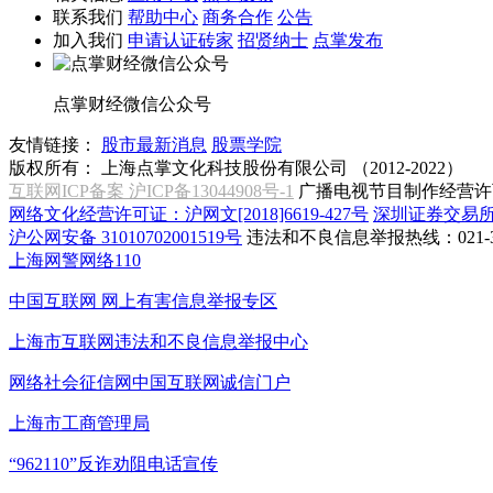
联系我们
帮助中心
商务合作
公告
加入我们
申请认证砖家
招贤纳士
点掌发布
点掌财经微信公众号
友情链接：
股市最新消息
股票学院
版权所有：
上海点掌文化科技股份有限公司 （2012-2022）
互联网ICP备案 沪ICP备13044908号-1
广播电视节目制作经营许可
网络文化经营许可证：沪网文[2018]6619-427号
深圳证券交易
沪公网安备 31010702001519号
违法和不良信息举报热线：021-31
上海网警网络110
中国互联网
网上有害信息举报专区
上海市互联网
违法和不良信息举报中心
网络社会征信网
中国互联网诚信门户
上海市工商管理局
“962110”
反诈劝阻电话宣传