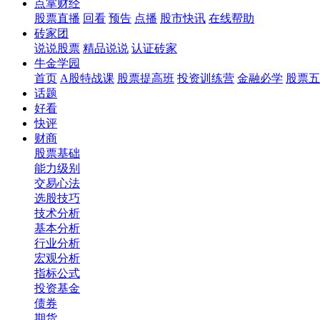
点掌财经
股票直播
回看
预告
点播
股市快讯
在线帮助
砖家团
说说股票
精品说说
认证砖家
牛金学园
首页
A股特战课
股票提高班
投资训练营
金融必学
股票五
话题
好看
快评
财商
股票基础
能力级别
交易心法
选股技巧
技术分析
基本分析
行业分析
宏观分析
指标公式
投资基金
债券
期货