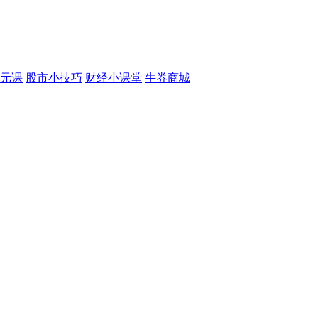
元课
股市小技巧
财经小课堂
牛券商城