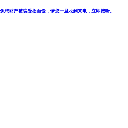
针对避免您财产被骗受损而设，请您一旦收到来电，立即接听。