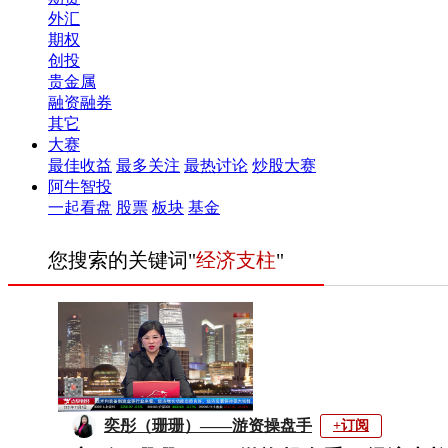
外汇
期权
创投
贵金属
融资融券
其它
大赛
最佳收益
最多关注
最热讨论
炒股大赛
阿牛智投
一起看盘
股票
板块
基金
您搜索的关键词"
经济支柱
"
奕彤（珊珊）——游资操盘手
+订阅