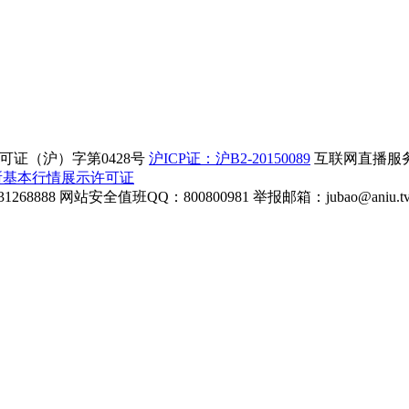
证（沪）字第0428号
沪ICP证：沪B2-20150089
互联网直播服务企
所基本行情展示许可证
268888
网站安全值班QQ：800800981
举报邮箱：
jubao@aniu.t