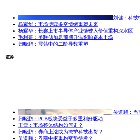
刘健：科技
杨耀华：市场博弈多空情绪重塑未来
杨耀华：长鑫上市半导体产业链驶入价值重构深水区
毛利哥：美联储加息预期升温影响资本市场
归晓鹏：震荡中的二阶导数重塑
证券
吴道鹏：当
归晓鹏：PCB板块受益于多重利好驱动
王雪：市场整体结构如何走？
归晓鹏：券商上涨或为掩护科技出货？
吴道鹏：券商中枢重构蓄势待发？