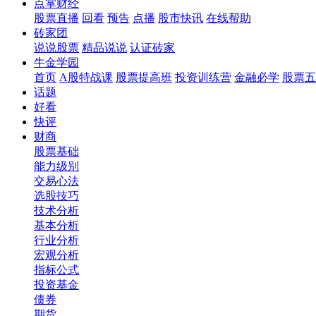
点掌财经
股票直播
回看
预告
点播
股市快讯
在线帮助
砖家团
说说股票
精品说说
认证砖家
牛金学园
首页
A股特战课
股票提高班
投资训练营
金融必学
股票五
话题
好看
快评
财商
股票基础
能力级别
交易心法
选股技巧
技术分析
基本分析
行业分析
宏观分析
指标公式
投资基金
债券
期货