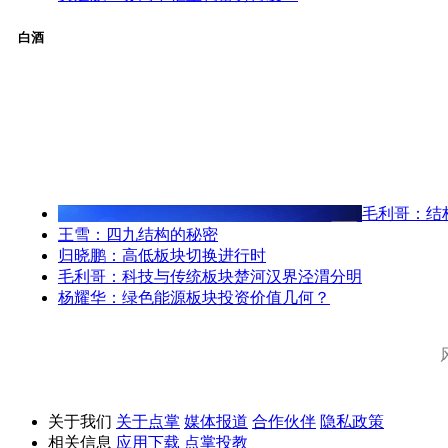
白酒
毛利哥：结
王雪：四九结构的秘密
归晓鹏：高低板块切换进行时
毛利哥：科技与传统板块楚河汉界泾渭分明
杨耀华：绿色能源板块投资价值几何？
关于我们
关于点掌
媒体报道
合作伙伴
隐私政策
相关信息
应用下载
点掌投教