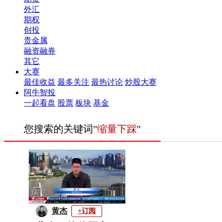
外汇
期权
创投
贵金属
融资融券
其它
大赛
最佳收益
最多关注
最热讨论
炒股大赛
阿牛智投
一起看盘
股票
板块
基金
您搜索的关键词"
缩量下踩
"
黄杰
+订阅