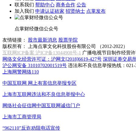
联系我们
帮助中心
商务合作
公告
加入我们
申请认证砖家
招贤纳士
点掌发布
点掌财经微信公众号
友情链接：
股市最新消息
股票学院
版权所有：
上海点掌文化科技股份有限公司 （2012-2022）
互联网ICP备案 沪ICP备13044908号-1
广播电视节目制作经营许可
网络文化经营许可证：沪网文[2018]6619-427号
深圳证券交易
沪公网安备 31010702001519号
违法和不良信息举报热线：021-31
上海网警网络110
中国互联网
网上有害信息举报专区
上海市互联网
违法和不良信息举报中心
网络社会征信网
中国互联网诚信门户
上海市工商管理局
“962110”
反诈劝阻电话宣传