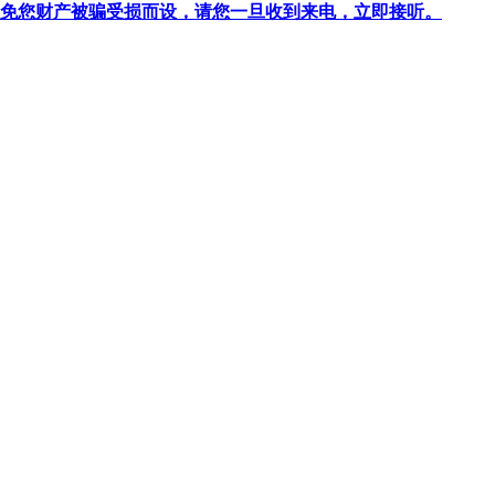
针对避免您财产被骗受损而设，请您一旦收到来电，立即接听。