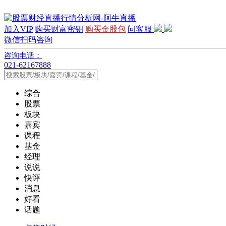
加入VIP
购买财富密钥
购买金股包
问客服
微信扫码咨询
咨询电话：
021-62167888
综合
股票
板块
嘉宾
课程
基金
经理
说说
快评
消息
好看
话题