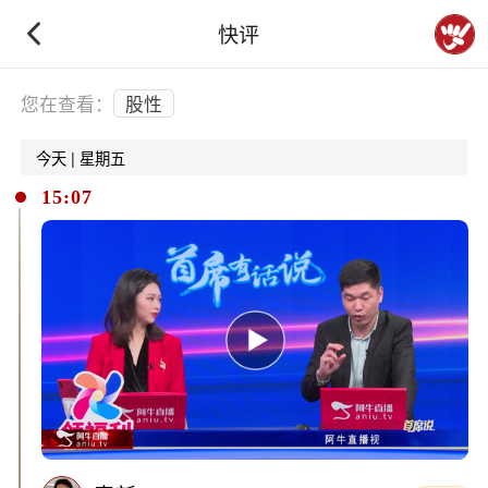
快评
下拉刷新
您在查看：
股性
今天 | 星期五
15:07