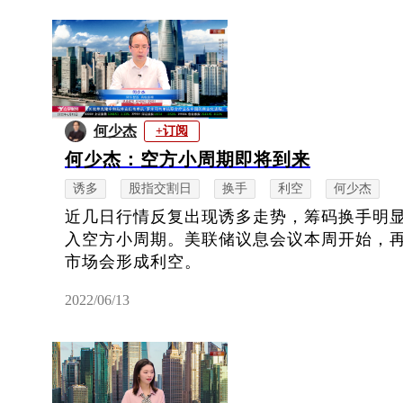
何少杰
+订阅
何少杰：空方小周期即将到来
诱多
股指交割日
换手
利空
何少杰
近几日行情反复出现诱多走势，筹码换手明
入空方小周期。美联储议息会议本周开始，
市场会形成利空。
2022/06/13