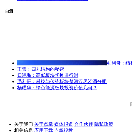
白酒
毛利哥：结
王雪：四九结构的秘密
归晓鹏：高低板块切换进行时
毛利哥：科技与传统板块楚河汉界泾渭分明
杨耀华：绿色能源板块投资价值几何？
关于我们
关于点掌
媒体报道
合作伙伴
隐私政策
相关信息
应用下载
点掌投教