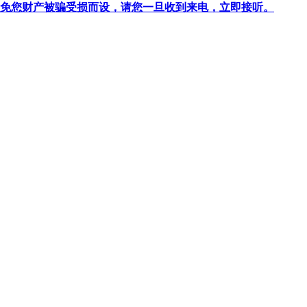
针对避免您财产被骗受损而设，请您一旦收到来电，立即接听。