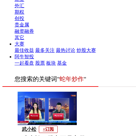
外汇
期权
创投
贵金属
融资融券
其它
大赛
最佳收益
最多关注
最热讨论
炒股大赛
阿牛智投
一起看盘
股票
板块
基金
您搜索的关键词"
蛇年炒作
"
武小松
+订阅