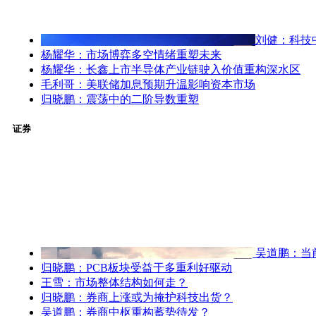
刘健：科技
杨耀华：市场博弈多空情绪重塑未来
杨耀华：长鑫上市半导体产业链驶入价值重构深水区
毛利哥：美联储加息预期升温影响资本市场
归晓鹏：震荡中的二阶导数重塑
证券
吴道鹏：当
归晓鹏：PCB板块受益于多重利好驱动
王雪：市场整体结构如何走？
归晓鹏：券商上涨或为掩护科技出货？
吴道鹏：券商中枢重构蓄势待发？