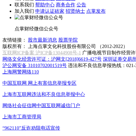
联系我们
帮助中心
商务合作
公告
加入我们
申请认证砖家
招贤纳士
点掌发布
点掌财经微信公众号
友情链接：
股市最新消息
股票学院
版权所有：
上海点掌文化科技股份有限公司 （2012-2022）
互联网ICP备案 沪ICP备13044908号-1
广播电视节目制作经营许可
网络文化经营许可证：沪网文[2018]6619-427号
深圳证券交易
沪公网安备 31010702001519号
违法和不良信息举报热线：021-31
上海网警网络110
中国互联网
网上有害信息举报专区
上海市互联网
违法和不良信息举报中心
网络社会征信网
中国互联网诚信门户
上海市工商管理局
“962110”
反诈劝阻电话宣传