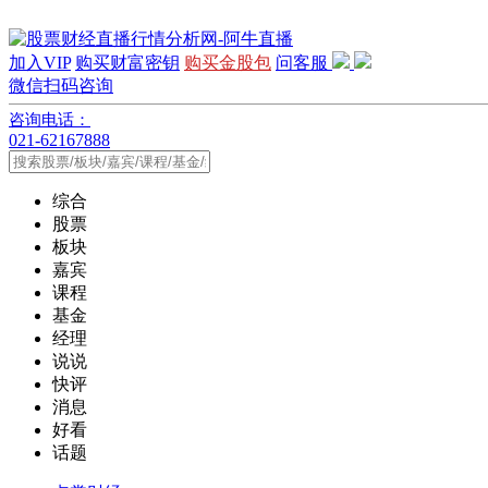
加入VIP
购买财富密钥
购买金股包
问客服
微信扫码咨询
咨询电话：
021-62167888
综合
股票
板块
嘉宾
课程
基金
经理
说说
快评
消息
好看
话题