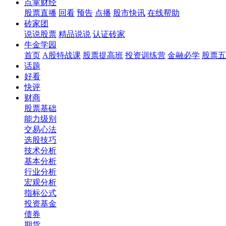
点掌财经
股票直播
回看
预告
点播
股市快讯
在线帮助
砖家团
说说股票
精品说说
认证砖家
牛金学园
首页
A股特战课
股票提高班
投资训练营
金融必学
股票五
话题
好看
快评
财商
股票基础
能力级别
交易心法
选股技巧
技术分析
基本分析
行业分析
宏观分析
指标公式
投资基金
债券
期货