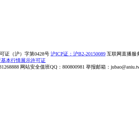
证（沪）字第0428号
沪ICP证：沪B2-20150089
互联网直播服务企
所基本行情展示许可证
268888
网站安全值班QQ：800800981
举报邮箱：
jubao@aniu.t