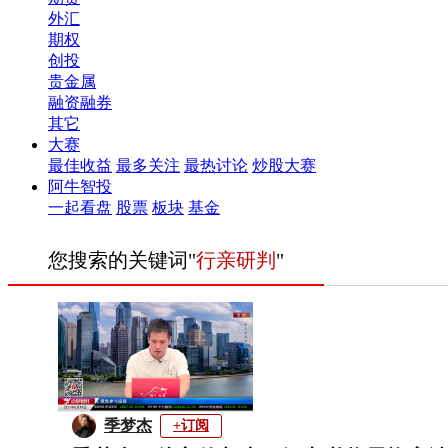
外汇
期权
创投
贵金属
融资融券
其它
大赛
最佳收益
最多关注
最热讨论
炒股大赛
阿牛智投
一起看盘
股票
板块
基金
您搜索的关键词"
行亲研判
"
季梦杰
+订阅