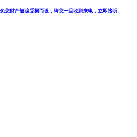
针对避免您财产被骗受损而设，请您一旦收到来电，立即接听。