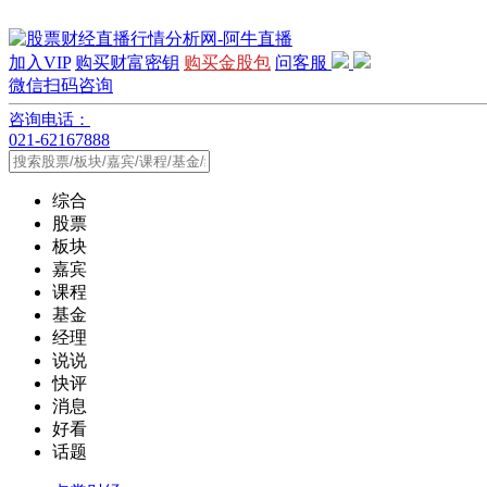
加入VIP
购买财富密钥
购买金股包
问客服
微信扫码咨询
咨询电话：
021-62167888
综合
股票
板块
嘉宾
课程
基金
经理
说说
快评
消息
好看
话题