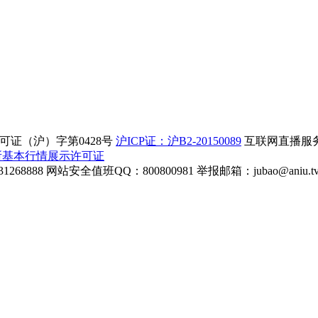
证（沪）字第0428号
沪ICP证：沪B2-20150089
互联网直播服务企
所基本行情展示许可证
268888
网站安全值班QQ：800800981
举报邮箱：
jubao@aniu.t