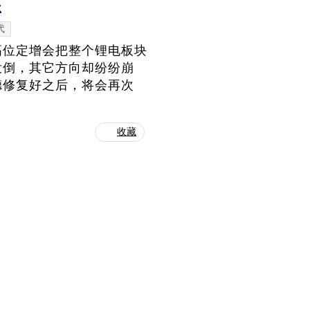
涨
代
高位定增会把整个锂电板块
没倒，其它方向却纷纷崩
德修复好之后，将会再次
收藏