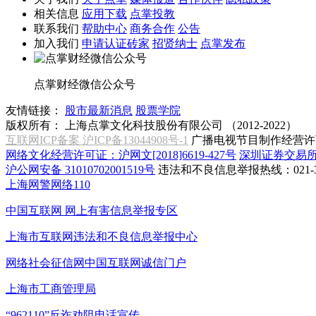
相关信息
应用下载
点掌投教
联系我们
帮助中心
商务合作
公告
加入我们
申请认证砖家
招贤纳士
点掌发布
点掌财经微信公众号
友情链接：
股市最新消息
股票学院
版权所有：
上海点掌文化科技股份有限公司 （2012-2022）
互联网ICP备案 沪ICP备13044908号-1
广播电视节目制作经营许可
网络文化经营许可证：沪网文[2018]6619-427号
深圳证券交易
沪公网安备 31010702001519号
违法和不良信息举报热线：021-31
上海网警网络110
中国互联网
网上有害信息举报专区
上海市互联网
违法和不良信息举报中心
网络社会征信网
中国互联网诚信门户
上海市工商管理局
“962110”
反诈劝阻电话宣传