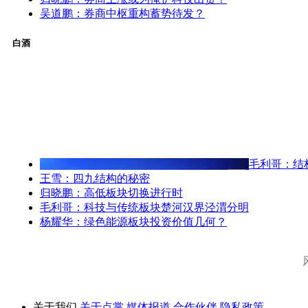
吴道鹏：券商中枢重构蓄势待发？
白酒
毛利哥：结
王雪：四九结构的秘密
归晓鹏：高低板块切换进行时
毛利哥：科技与传统板块楚河汉界泾渭分明
杨耀华：绿色能源板块投资价值几何？
关于我们
关于点掌
媒体报道
合作伙伴
隐私政策