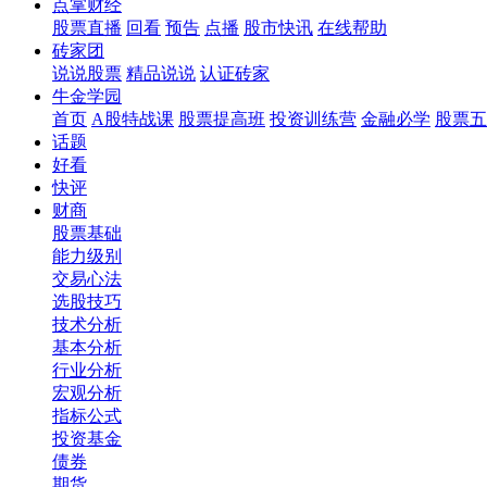
点掌财经
股票直播
回看
预告
点播
股市快讯
在线帮助
砖家团
说说股票
精品说说
认证砖家
牛金学园
首页
A股特战课
股票提高班
投资训练营
金融必学
股票五
话题
好看
快评
财商
股票基础
能力级别
交易心法
选股技巧
技术分析
基本分析
行业分析
宏观分析
指标公式
投资基金
债券
期货