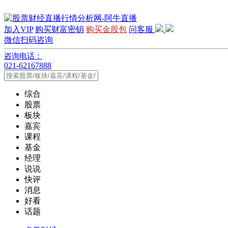
加入VIP
购买财富密钥
购买金股包
问客服
微信扫码咨询
咨询电话：
021-62167888
综合
股票
板块
嘉宾
课程
基金
经理
说说
快评
消息
好看
话题