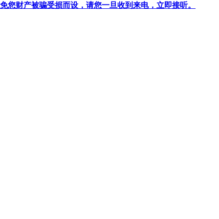
针对避免您财产被骗受损而设，请您一旦收到来电，立即接听。