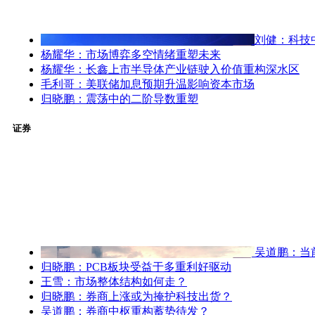
刘健：科技
杨耀华：市场博弈多空情绪重塑未来
杨耀华：长鑫上市半导体产业链驶入价值重构深水区
毛利哥：美联储加息预期升温影响资本市场
归晓鹏：震荡中的二阶导数重塑
证券
吴道鹏：当
归晓鹏：PCB板块受益于多重利好驱动
王雪：市场整体结构如何走？
归晓鹏：券商上涨或为掩护科技出货？
吴道鹏：券商中枢重构蓄势待发？