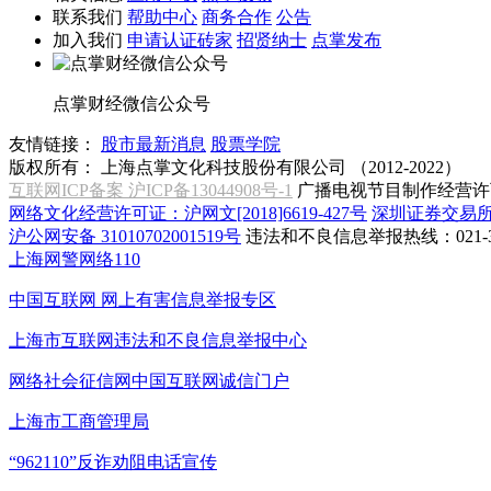
联系我们
帮助中心
商务合作
公告
加入我们
申请认证砖家
招贤纳士
点掌发布
点掌财经微信公众号
友情链接：
股市最新消息
股票学院
版权所有：
上海点掌文化科技股份有限公司 （2012-2022）
互联网ICP备案 沪ICP备13044908号-1
广播电视节目制作经营许可
网络文化经营许可证：沪网文[2018]6619-427号
深圳证券交易
沪公网安备 31010702001519号
违法和不良信息举报热线：021-31
上海网警网络110
中国互联网
网上有害信息举报专区
上海市互联网
违法和不良信息举报中心
网络社会征信网
中国互联网诚信门户
上海市工商管理局
“962110”
反诈劝阻电话宣传