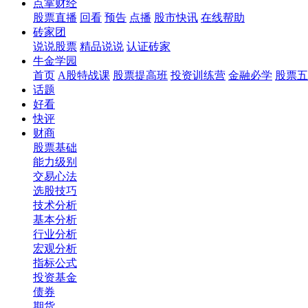
点掌财经
股票直播
回看
预告
点播
股市快讯
在线帮助
砖家团
说说股票
精品说说
认证砖家
牛金学园
首页
A股特战课
股票提高班
投资训练营
金融必学
股票五
话题
好看
快评
财商
股票基础
能力级别
交易心法
选股技巧
技术分析
基本分析
行业分析
宏观分析
指标公式
投资基金
债券
期货