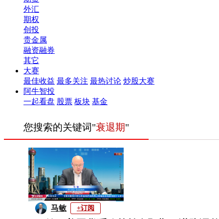
外汇
期权
创投
贵金属
融资融券
其它
大赛
最佳收益
最多关注
最热讨论
炒股大赛
阿牛智投
一起看盘
股票
板块
基金
您搜索的关键词"
衰退期
"
马敏
+订阅