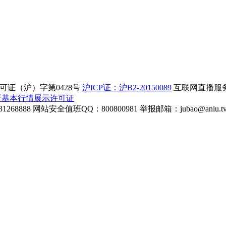
证（沪）字第0428号
沪ICP证：沪B2-20150089
互联网直播服务企
所基本行情展示许可证
268888
网站安全值班QQ：800800981
举报邮箱：
jubao@aniu.t