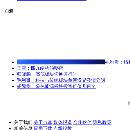
白酒
毛利哥：结
王雪：四九结构的秘密
归晓鹏：高低板块切换进行时
毛利哥：科技与传统板块楚河汉界泾渭分明
杨耀华：绿色能源板块投资价值几何？
关于我们
关于点掌
媒体报道
合作伙伴
隐私政策
相关信息
应用下载
点掌投教