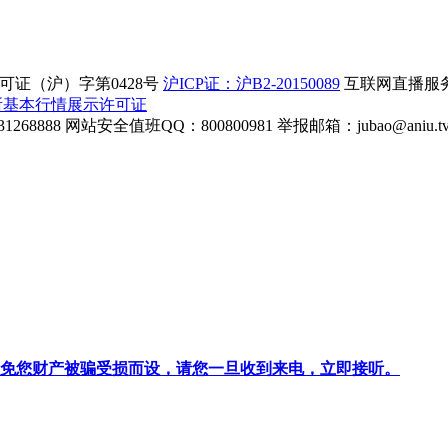
证（沪）字第0428号
沪ICP证：沪B2-20150089
互联网直播服务企
所基本行情展示许可证
268888
网站安全值班QQ：800800981
举报邮箱：
jubao@aniu.t
针对避免您财产被骗受损而设，请您一旦收到来电，立即接听。