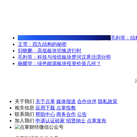
毛利哥：结
王雪：四九结构的秘密
归晓鹏：高低板块切换进行时
毛利哥：科技与传统板块楚河汉界泾渭分明
杨耀华：绿色能源板块投资价值几何？
关于我们
关于点掌
媒体报道
合作伙伴
隐私政策
相关信息
应用下载
点掌投教
联系我们
帮助中心
商务合作
公告
加入我们
申请认证砖家
招贤纳士
点掌发布