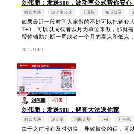
刘伟鹏：发送508，波动率公式帮你安心
解套大法
波动率公式
上班族
知识普及
如果最近一段时间大家做的不好可以把解套
T+0，可以以周或者以月为单位来做，那就
帮你辅助判断一周或者一个月的高点和低点，然
2021/11/09
刘伟鹏
+订阅
刘伟鹏：发送508，解套大法送你家
解套大法
波动率
判断走势
T+0
刘伟鹏
由于之前没有及时切换，导致被套的话，可以