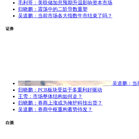
毛利哥：美联储加息预期升温影响资本市场
归晓鹏：震荡中的二阶导数重塑
吴道鹏：当前市场各大指数牛市结束了吗？
证券
吴道鹏：当
归晓鹏：PCB板块受益于多重利好驱动
王雪：市场整体结构如何走？
归晓鹏：券商上涨或为掩护科技出货？
吴道鹏：券商中枢重构蓄势待发？
白酒