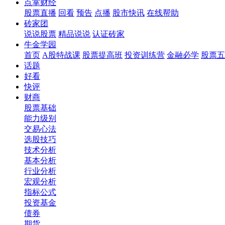
点掌财经
股票直播
回看
预告
点播
股市快讯
在线帮助
砖家团
说说股票
精品说说
认证砖家
牛金学园
首页
A股特战课
股票提高班
投资训练营
金融必学
股票五
话题
好看
快评
财商
股票基础
能力级别
交易心法
选股技巧
技术分析
基本分析
行业分析
宏观分析
指标公式
投资基金
债券
期货