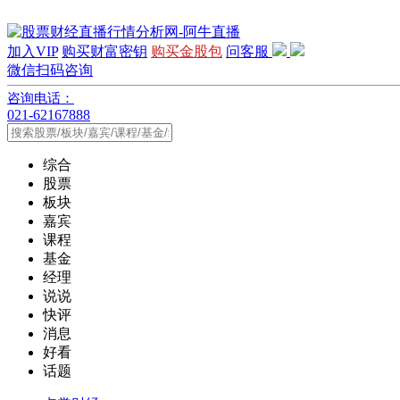
加入VIP
购买财富密钥
购买金股包
问客服
微信扫码咨询
咨询电话：
021-62167888
综合
股票
板块
嘉宾
课程
基金
经理
说说
快评
消息
好看
话题