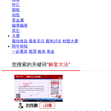
外汇
期权
创投
贵金属
融资融券
其它
大赛
最佳收益
最多关注
最热讨论
炒股大赛
阿牛智投
一起看盘
股票
板块
基金
您搜索的关键词"
解套大法
"
刘伟鹏
+订阅