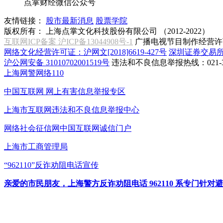
点掌财经微信公众号
友情链接：
股市最新消息
股票学院
版权所有：
上海点掌文化科技股份有限公司 （2012-2022）
互联网ICP备案 沪ICP备13044908号-1
广播电视节目制作经营许可
网络文化经营许可证：沪网文[2018]6619-427号
深圳证券交易
沪公网安备 31010702001519号
违法和不良信息举报热线：021-31
上海网警网络110
中国互联网
网上有害信息举报专区
上海市互联网
违法和不良信息举报中心
网络社会征信网
中国互联网诚信门户
上海市工商管理局
“962110”
反诈劝阻电话宣传
亲爱的市民朋友，上海警方反诈劝阻电话 962110 系专门