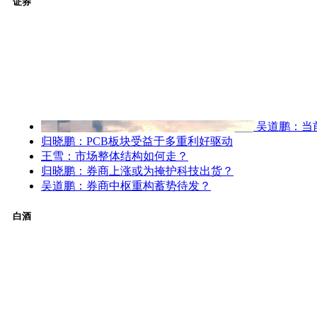
证券
吴道鹏：当
归晓鹏：PCB板块受益于多重利好驱动
王雪：市场整体结构如何走？
归晓鹏：券商上涨或为掩护科技出货？
吴道鹏：券商中枢重构蓄势待发？
白酒