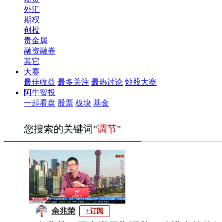
外汇
期权
创投
贵金属
融资融券
其它
大赛
最佳收益
最多关注
最热讨论
炒股大赛
阿牛智投
一起看盘
股票
板块
基金
您搜索的关键词"
调节
"
余兆荣
+订阅