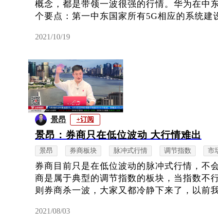
概念，都是带领一波很强的行情。华为在中
个要点：第一中东国家所有5G相应的系统建设
2021/10/19
景昂
+订阅
景昂：券商只在低位波动 大行情难出
景昂
券商板块
脉冲式行情
调节指数
市
券商目前只是在低位波动的脉冲式行情，不
商是属于典型的调节指数的板块，当指数不
则券商杀一波，大家又都冷静下来了，以前我说
2021/08/03