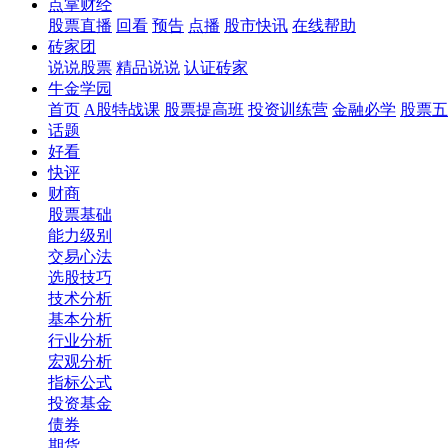
点掌财经
股票直播
回看
预告
点播
股市快讯
在线帮助
砖家团
说说股票
精品说说
认证砖家
牛金学园
首页
A股特战课
股票提高班
投资训练营
金融必学
股票五
话题
好看
快评
财商
股票基础
能力级别
交易心法
选股技巧
技术分析
基本分析
行业分析
宏观分析
指标公式
投资基金
债券
期货