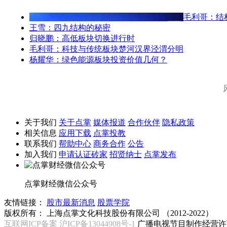
毛利哥：结
王雪：四九结构的秘密
归晓鹏：高低板块切换进行时
毛利哥：科技与传统板块楚河汉界泾渭分明
杨耀华：绿色能源板块投资价值几何？
关于我们
关于点掌
媒体报道
合作伙伴
隐私政策
相关信息
应用下载
点掌投教
联系我们
帮助中心
商务合作
公告
加入我们
申请认证砖家
招贤纳士
点掌发布
点掌财经微信公众号
友情链接：
股市最新消息
股票学院
版权所有：
上海点掌文化科技股份有限公司 （2012-2022）
互联网ICP备案 沪ICP备13044908号-1
广播电视节目制作经营许可