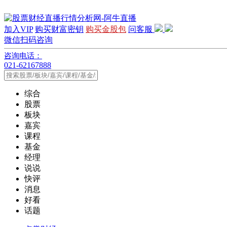
加入VIP
购买财富密钥
购买金股包
问客服
微信扫码咨询
咨询电话：
021-62167888
综合
股票
板块
嘉宾
课程
基金
经理
说说
快评
消息
好看
话题