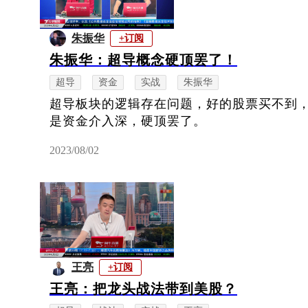
朱振华
+订阅
朱振华：超导概念硬顶罢了！
超导
资金
实战
朱振华
超导板块的逻辑存在问题，好的股票买不到
是资金介入深，硬顶罢了。
2023/08/02
王亮
+订阅
王亮：把龙头战法带到美股？