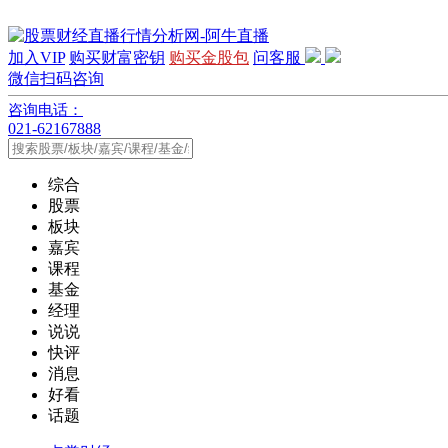
加入VIP
购买财富密钥
购买金股包
问客服
微信扫码咨询
咨询电话：
021-62167888
综合
股票
板块
嘉宾
课程
基金
经理
说说
快评
消息
好看
话题