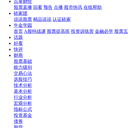
点掌财经
股票直播
回看
预告
点播
股市快讯
在线帮助
砖家团
说说股票
精品说说
认证砖家
牛金学园
首页
A股特战课
股票提高班
投资训练营
金融必学
股票五
话题
好看
快评
财商
股票基础
能力级别
交易心法
选股技巧
技术分析
基本分析
行业分析
宏观分析
指标公式
投资基金
债券
期货