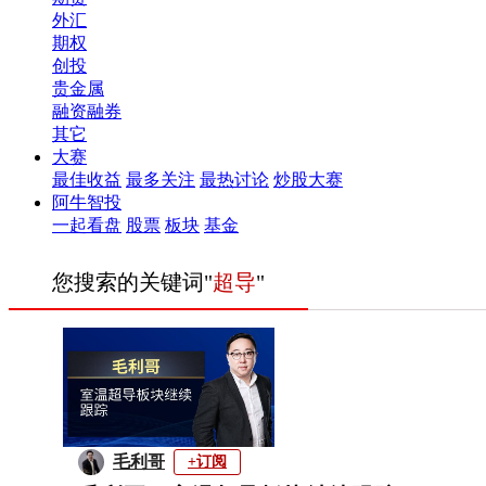
外汇
期权
创投
贵金属
融资融券
其它
大赛
最佳收益
最多关注
最热讨论
炒股大赛
阿牛智投
一起看盘
股票
板块
基金
您搜索的关键词"
超导
"
毛利哥
+订阅