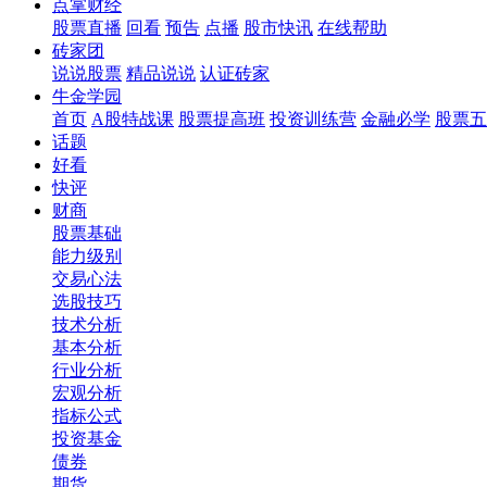
点掌财经
股票直播
回看
预告
点播
股市快讯
在线帮助
砖家团
说说股票
精品说说
认证砖家
牛金学园
首页
A股特战课
股票提高班
投资训练营
金融必学
股票五
话题
好看
快评
财商
股票基础
能力级别
交易心法
选股技巧
技术分析
基本分析
行业分析
宏观分析
指标公式
投资基金
债券
期货