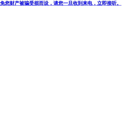
针对避免您财产被骗受损而设，请您一旦收到来电，立即接听。