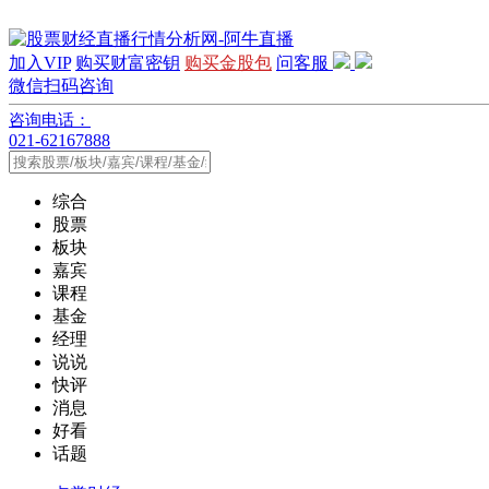
加入VIP
购买财富密钥
购买金股包
问客服
微信扫码咨询
咨询电话：
021-62167888
综合
股票
板块
嘉宾
课程
基金
经理
说说
快评
消息
好看
话题