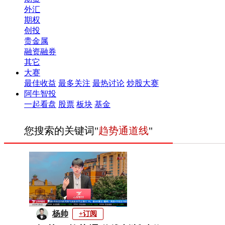
外汇
期权
创投
贵金属
融资融券
其它
大赛
最佳收益
最多关注
最热讨论
炒股大赛
阿牛智投
一起看盘
股票
板块
基金
您搜索的关键词"
趋势通道线
"
杨帅
+订阅