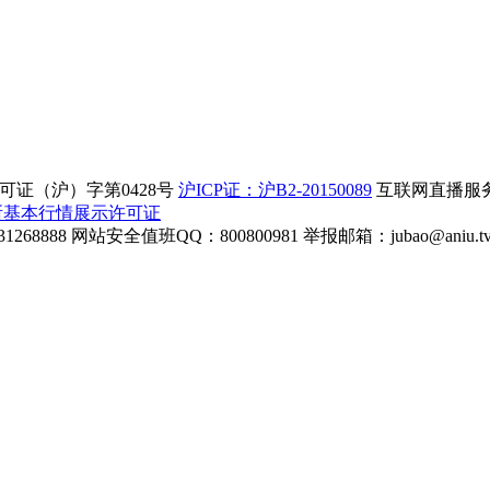
证（沪）字第0428号
沪ICP证：沪B2-20150089
互联网直播服务企
所基本行情展示许可证
268888
网站安全值班QQ：800800981
举报邮箱：
jubao@aniu.t