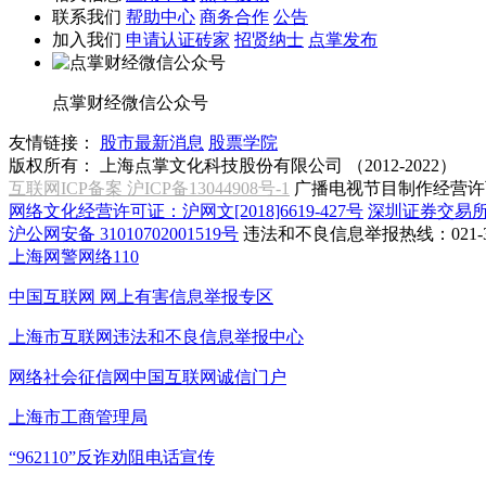
联系我们
帮助中心
商务合作
公告
加入我们
申请认证砖家
招贤纳士
点掌发布
点掌财经微信公众号
友情链接：
股市最新消息
股票学院
版权所有：
上海点掌文化科技股份有限公司 （2012-2022）
互联网ICP备案 沪ICP备13044908号-1
广播电视节目制作经营许可
网络文化经营许可证：沪网文[2018]6619-427号
深圳证券交易
沪公网安备 31010702001519号
违法和不良信息举报热线：021-31
上海网警网络110
中国互联网
网上有害信息举报专区
上海市互联网
违法和不良信息举报中心
网络社会征信网
中国互联网诚信门户
上海市工商管理局
“962110”
反诈劝阻电话宣传