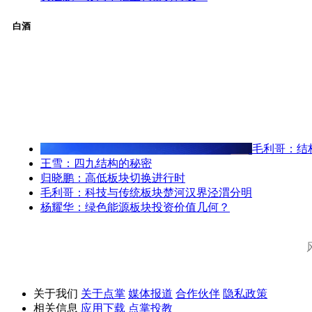
白酒
毛利哥：结
王雪：四九结构的秘密
归晓鹏：高低板块切换进行时
毛利哥：科技与传统板块楚河汉界泾渭分明
杨耀华：绿色能源板块投资价值几何？
关于我们
关于点掌
媒体报道
合作伙伴
隐私政策
相关信息
应用下载
点掌投教