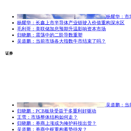
杨耀华：市
杨耀华：长鑫上市半导体产业链驶入价值重构深水区
毛利哥：美联储加息预期升温影响资本市场
归晓鹏：震荡中的二阶导数重塑
吴道鹏：当前市场各大指数牛市结束了吗？
证券
吴道鹏：当
归晓鹏：PCB板块受益于多重利好驱动
王雪：市场整体结构如何走？
归晓鹏：券商上涨或为掩护科技出货？
吴道鹏：券商中枢重构蓄势待发？