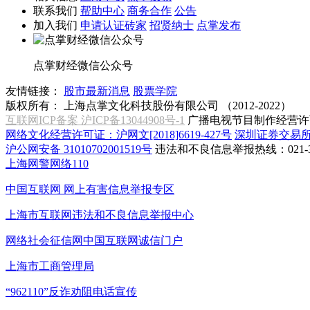
联系我们
帮助中心
商务合作
公告
加入我们
申请认证砖家
招贤纳士
点掌发布
点掌财经微信公众号
友情链接：
股市最新消息
股票学院
版权所有：
上海点掌文化科技股份有限公司 （2012-2022）
互联网ICP备案 沪ICP备13044908号-1
广播电视节目制作经营许可
网络文化经营许可证：沪网文[2018]6619-427号
深圳证券交易
沪公网安备 31010702001519号
违法和不良信息举报热线：021-31
上海网警网络110
中国互联网
网上有害信息举报专区
上海市互联网
违法和不良信息举报中心
网络社会征信网
中国互联网诚信门户
上海市工商管理局
“962110”
反诈劝阻电话宣传