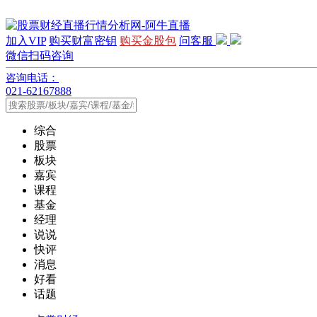
加入VIP
购买财富密钥
购买金股包
问客服
微信扫码咨询
咨询电话：
021-62167888
综合
股票
板块
嘉宾
课程
基金
经理
说说
快评
消息
好看
话题