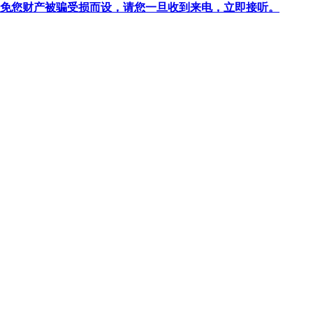
针对避免您财产被骗受损而设，请您一旦收到来电，立即接听。