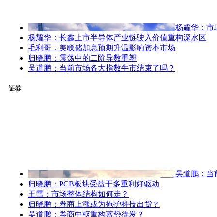
杨耀华：市
杨耀华：长鑫上市半导体产业链驶入价值重构深水区
毛利哥：美联储加息预期升温影响资本市场
归晓鹏：震荡中的二阶导数重塑
吴道鹏：当前市场各大指数牛市结束了吗？
证券
吴道鹏：当
归晓鹏：PCB板块受益于多重利好驱动
王雪：市场整体结构如何走？
归晓鹏：券商上涨或为掩护科技出货？
吴道鹏：券商中枢重构蓄势待发？