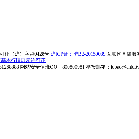
证（沪）字第0428号
沪ICP证：沪B2-20150089
互联网直播服务企
所基本行情展示许可证
268888
网站安全值班QQ：800800981
举报邮箱：
jubao@aniu.t