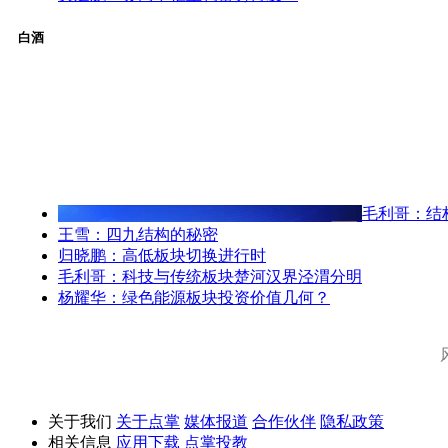
白酒
毛利哥：结
王雪：四九结构的秘密
归晓鹏：高低板块切换进行时
毛利哥：科技与传统板块楚河汉界泾渭分明
杨耀华：绿色能源板块投资价值几何？
关于我们
关于点掌
媒体报道
合作伙伴
隐私政策
相关信息
应用下载
点掌投教