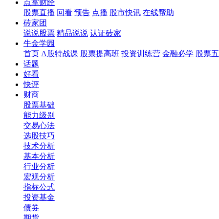
点掌财经
股票直播
回看
预告
点播
股市快讯
在线帮助
砖家团
说说股票
精品说说
认证砖家
牛金学园
首页
A股特战课
股票提高班
投资训练营
金融必学
股票五
话题
好看
快评
财商
股票基础
能力级别
交易心法
选股技巧
技术分析
基本分析
行业分析
宏观分析
指标公式
投资基金
债券
期货