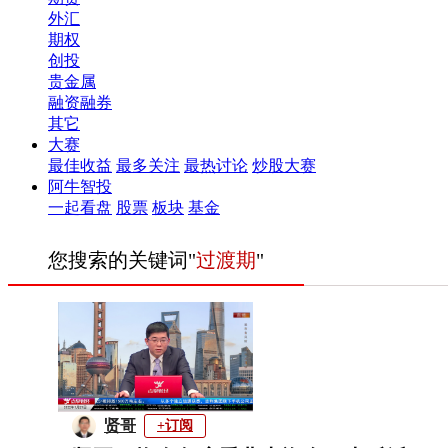
外汇
期权
创投
贵金属
融资融券
其它
大赛
最佳收益
最多关注
最热讨论
炒股大赛
阿牛智投
一起看盘
股票
板块
基金
您搜索的关键词"
过渡期
"
贤哥
+订阅