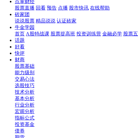
点掌财经
股票直播
回看
预告
点播
股市快讯
在线帮助
砖家团
说说股票
精品说说
认证砖家
牛金学园
首页
A股特战课
股票提高班
投资训练营
金融必学
股票五
话题
好看
快评
财商
股票基础
能力级别
交易心法
选股技巧
技术分析
基本分析
行业分析
宏观分析
指标公式
投资基金
债券
期货