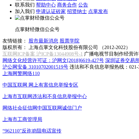
联系我们
帮助中心
商务合作
公告
加入我们
申请认证砖家
招贤纳士
点掌发布
点掌财经微信公众号
友情链接：
股市最新消息
股票学院
版权所有：
上海点掌文化科技股份有限公司 （2012-2022）
互联网ICP备案 沪ICP备13044908号-1
广播电视节目制作经营许可
网络文化经营许可证：沪网文[2018]6619-427号
深圳证券交易
沪公网安备 31010702001519号
违法和不良信息举报热线：021-31
上海网警网络110
中国互联网
网上有害信息举报专区
上海市互联网
违法和不良信息举报中心
网络社会征信网
中国互联网诚信门户
上海市工商管理局
“962110”
反诈劝阻电话宣传