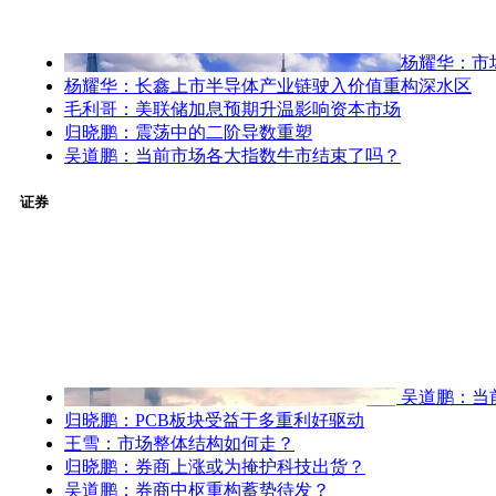
杨耀华：市
杨耀华：长鑫上市半导体产业链驶入价值重构深水区
毛利哥：美联储加息预期升温影响资本市场
归晓鹏：震荡中的二阶导数重塑
吴道鹏：当前市场各大指数牛市结束了吗？
证券
吴道鹏：当
归晓鹏：PCB板块受益于多重利好驱动
王雪：市场整体结构如何走？
归晓鹏：券商上涨或为掩护科技出货？
吴道鹏：券商中枢重构蓄势待发？