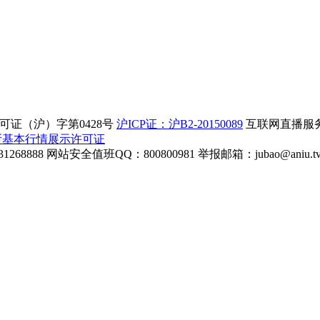
证（沪）字第0428号
沪ICP证：沪B2-20150089
互联网直播服务企
所基本行情展示许可证
268888
网站安全值班QQ：800800981
举报邮箱：
jubao@aniu.t