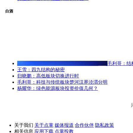
白酒
毛利哥：结
王雪：四九结构的秘密
归晓鹏：高低板块切换进行时
毛利哥：科技与传统板块楚河汉界泾渭分明
杨耀华：绿色能源板块投资价值几何？
关于我们
关于点掌
媒体报道
合作伙伴
隐私政策
相关信息
应用下载
点掌投教