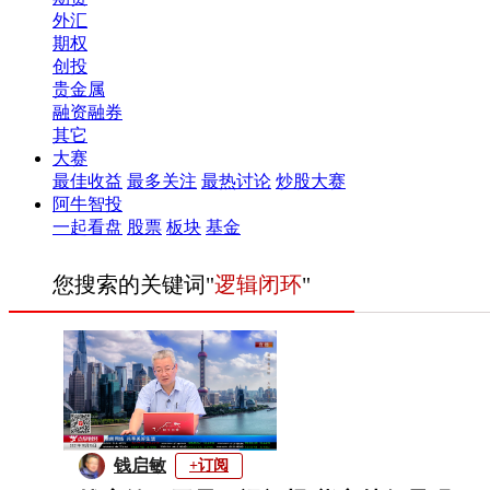
外汇
期权
创投
贵金属
融资融券
其它
大赛
最佳收益
最多关注
最热讨论
炒股大赛
阿牛智投
一起看盘
股票
板块
基金
您搜索的关键词"
逻辑闭环
"
钱启敏
+订阅