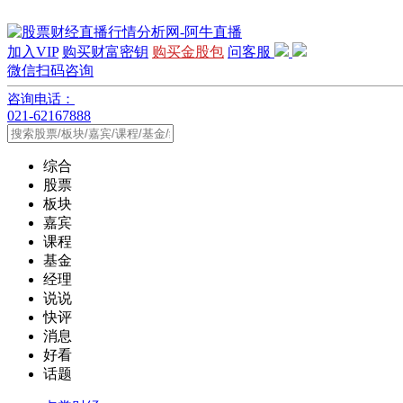
加入VIP
购买财富密钥
购买金股包
问客服
微信扫码咨询
咨询电话：
021-62167888
综合
股票
板块
嘉宾
课程
基金
经理
说说
快评
消息
好看
话题