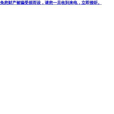
针对避免您财产被骗受损而设，请您一旦收到来电，立即接听。