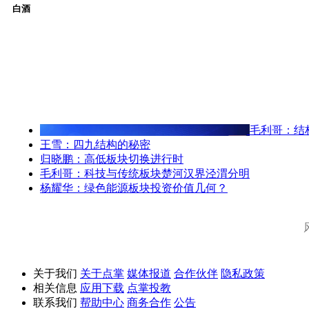
白酒
毛利哥：结
王雪：四九结构的秘密
归晓鹏：高低板块切换进行时
毛利哥：科技与传统板块楚河汉界泾渭分明
杨耀华：绿色能源板块投资价值几何？
关于我们
关于点掌
媒体报道
合作伙伴
隐私政策
相关信息
应用下载
点掌投教
联系我们
帮助中心
商务合作
公告