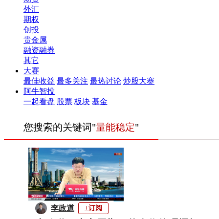
外汇
期权
创投
贵金属
融资融券
其它
大赛
最佳收益
最多关注
最热讨论
炒股大赛
阿牛智投
一起看盘
股票
板块
基金
您搜索的关键词"
量能稳定
"
李政道
+订阅