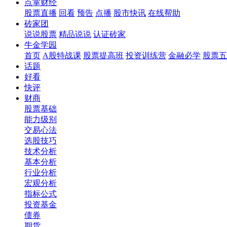
点掌财经
股票直播
回看
预告
点播
股市快讯
在线帮助
砖家团
说说股票
精品说说
认证砖家
牛金学园
首页
A股特战课
股票提高班
投资训练营
金融必学
股票五
话题
好看
快评
财商
股票基础
能力级别
交易心法
选股技巧
技术分析
基本分析
行业分析
宏观分析
指标公式
投资基金
债券
期货