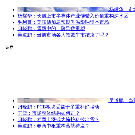
杨耀华：市
杨耀华：长鑫上市半导体产业链驶入价值重构深水区
毛利哥：美联储加息预期升温影响资本市场
归晓鹏：震荡中的二阶导数重塑
吴道鹏：当前市场各大指数牛市结束了吗？
证券
吴道鹏：当
归晓鹏：PCB板块受益于多重利好驱动
王雪：市场整体结构如何走？
归晓鹏：券商上涨或为掩护科技出货？
吴道鹏：券商中枢重构蓄势待发？