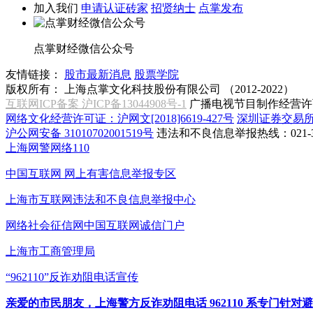
加入我们
申请认证砖家
招贤纳士
点掌发布
点掌财经微信公众号
友情链接：
股市最新消息
股票学院
版权所有：
上海点掌文化科技股份有限公司 （2012-2022）
互联网ICP备案 沪ICP备13044908号-1
广播电视节目制作经营许可
网络文化经营许可证：沪网文[2018]6619-427号
深圳证券交易
沪公网安备 31010702001519号
违法和不良信息举报热线：021-31
上海网警网络110
中国互联网
网上有害信息举报专区
上海市互联网
违法和不良信息举报中心
网络社会征信网
中国互联网诚信门户
上海市工商管理局
“962110”
反诈劝阻电话宣传
亲爱的市民朋友，上海警方反诈劝阻电话 962110 系专门