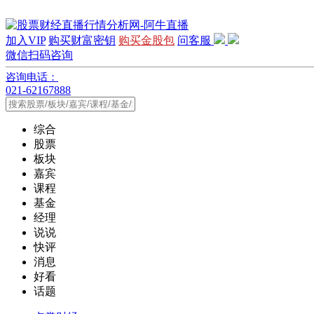
加入VIP
购买财富密钥
购买金股包
问客服
微信扫码咨询
咨询电话：
021-62167888
综合
股票
板块
嘉宾
课程
基金
经理
说说
快评
消息
好看
话题