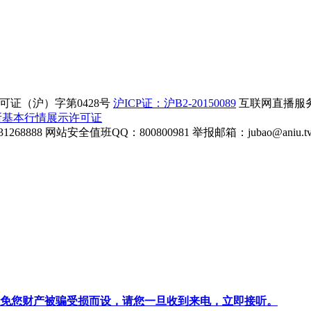
证（沪）字第0428号
沪ICP证：沪B2-20150089
互联网直播服务企
所基本行情展示许可证
268888
网站安全值班QQ：800800981
举报邮箱：
jubao@aniu.t
针对避免您财产被骗受损而设，请您一旦收到来电，立即接听。