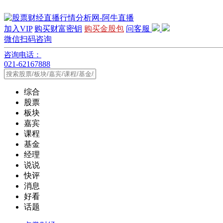
加入VIP
购买财富密钥
购买金股包
问客服
微信扫码咨询
咨询电话：
021-62167888
综合
股票
板块
嘉宾
课程
基金
经理
说说
快评
消息
好看
话题