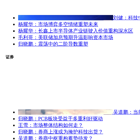
刘健：科技
杨耀华：市场博弈多空情绪重塑未来
杨耀华：长鑫上市半导体产业链驶入价值重构深水区
毛利哥：美联储加息预期升温影响资本市场
归晓鹏：震荡中的二阶导数重塑
证券
吴道鹏：当
归晓鹏：PCB板块受益于多重利好驱动
王雪：市场整体结构如何走？
归晓鹏：券商上涨或为掩护科技出货？
吴道鹏：券商中枢重构蓄势待发？