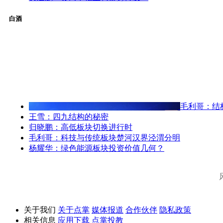
白酒
毛利哥：结
王雪：四九结构的秘密
归晓鹏：高低板块切换进行时
毛利哥：科技与传统板块楚河汉界泾渭分明
杨耀华：绿色能源板块投资价值几何？
关于我们
关于点掌
媒体报道
合作伙伴
隐私政策
相关信息
应用下载
点掌投教