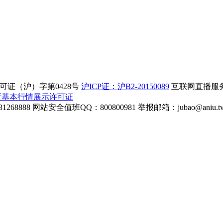
证（沪）字第0428号
沪ICP证：沪B2-20150089
互联网直播服务企
所基本行情展示许可证
268888
网站安全值班QQ：800800981
举报邮箱：
jubao@aniu.t