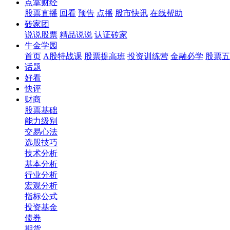
点掌财经
股票直播
回看
预告
点播
股市快讯
在线帮助
砖家团
说说股票
精品说说
认证砖家
牛金学园
首页
A股特战课
股票提高班
投资训练营
金融必学
股票五
话题
好看
快评
财商
股票基础
能力级别
交易心法
选股技巧
技术分析
基本分析
行业分析
宏观分析
指标公式
投资基金
债券
期货