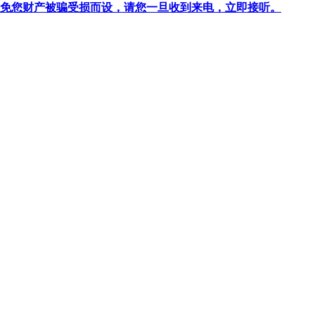
针对避免您财产被骗受损而设，请您一旦收到来电，立即接听。