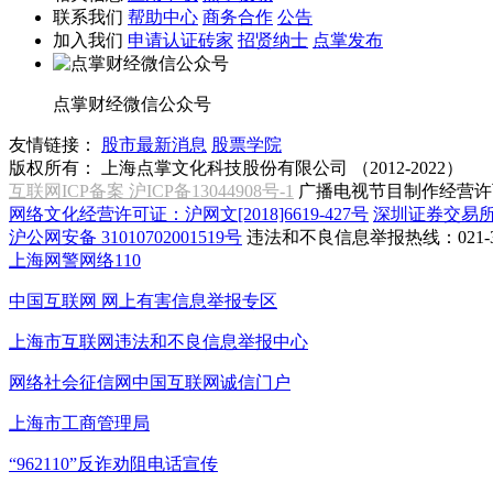
联系我们
帮助中心
商务合作
公告
加入我们
申请认证砖家
招贤纳士
点掌发布
点掌财经微信公众号
友情链接：
股市最新消息
股票学院
版权所有：
上海点掌文化科技股份有限公司 （2012-2022）
互联网ICP备案 沪ICP备13044908号-1
广播电视节目制作经营许可
网络文化经营许可证：沪网文[2018]6619-427号
深圳证券交易
沪公网安备 31010702001519号
违法和不良信息举报热线：021-31
上海网警网络110
中国互联网
网上有害信息举报专区
上海市互联网
违法和不良信息举报中心
网络社会征信网
中国互联网诚信门户
上海市工商管理局
“962110”
反诈劝阻电话宣传