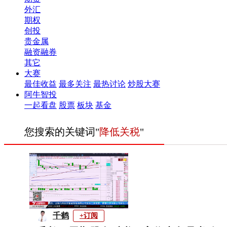
外汇
期权
创投
贵金属
融资融券
其它
大赛
最佳收益
最多关注
最热讨论
炒股大赛
阿牛智投
一起看盘
股票
板块
基金
您搜索的关键词"
降低关税
"
千鹤
+订阅