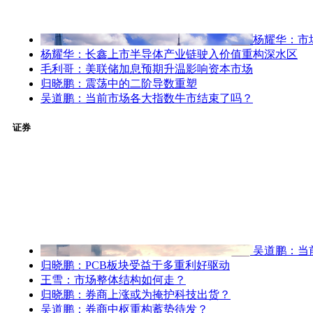
杨耀华：市
杨耀华：长鑫上市半导体产业链驶入价值重构深水区
毛利哥：美联储加息预期升温影响资本市场
归晓鹏：震荡中的二阶导数重塑
吴道鹏：当前市场各大指数牛市结束了吗？
证券
吴道鹏：当
归晓鹏：PCB板块受益于多重利好驱动
王雪：市场整体结构如何走？
归晓鹏：券商上涨或为掩护科技出货？
吴道鹏：券商中枢重构蓄势待发？