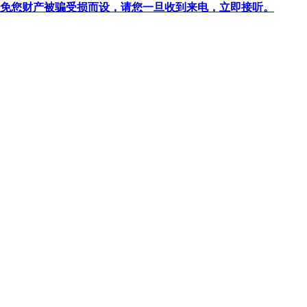
针对避免您财产被骗受损而设，请您一旦收到来电，立即接听。