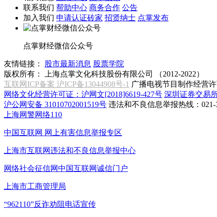
联系我们
帮助中心
商务合作
公告
加入我们
申请认证砖家
招贤纳士
点掌发布
点掌财经微信公众号
友情链接：
股市最新消息
股票学院
版权所有：
上海点掌文化科技股份有限公司 （2012-2022）
互联网ICP备案 沪ICP备13044908号-1
广播电视节目制作经营许可
网络文化经营许可证：沪网文[2018]6619-427号
深圳证券交易
沪公网安备 31010702001519号
违法和不良信息举报热线：021-31
上海网警网络110
中国互联网
网上有害信息举报专区
上海市互联网
违法和不良信息举报中心
网络社会征信网
中国互联网诚信门户
上海市工商管理局
“962110”
反诈劝阻电话宣传