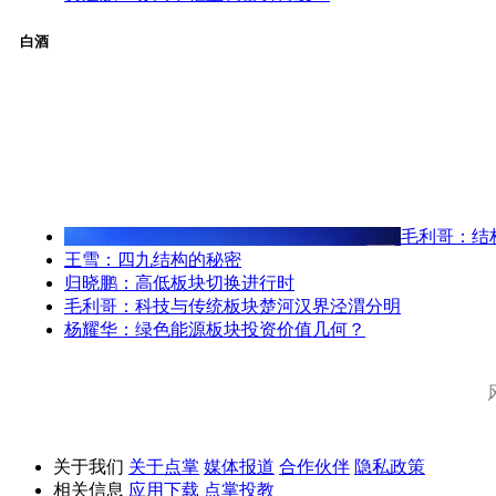
白酒
毛利哥：结
王雪：四九结构的秘密
归晓鹏：高低板块切换进行时
毛利哥：科技与传统板块楚河汉界泾渭分明
杨耀华：绿色能源板块投资价值几何？
关于我们
关于点掌
媒体报道
合作伙伴
隐私政策
相关信息
应用下载
点掌投教