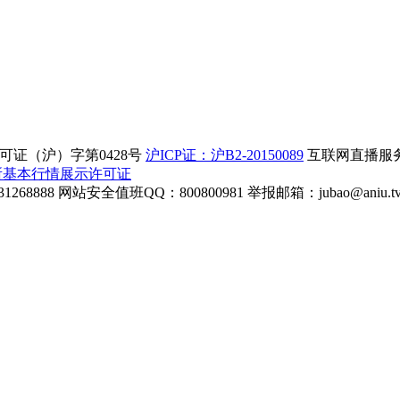
证（沪）字第0428号
沪ICP证：沪B2-20150089
互联网直播服务企
所基本行情展示许可证
268888
网站安全值班QQ：800800981
举报邮箱：
jubao@aniu.t