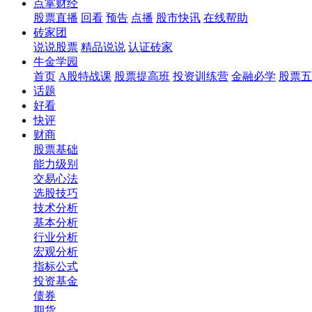
点掌财经
股票直播
回看
预告
点播
股市快讯
在线帮助
砖家团
说说股票
精品说说
认证砖家
牛金学园
首页
A股特战课
股票提高班
投资训练营
金融必学
股票五
话题
好看
快评
财商
股票基础
能力级别
交易心法
选股技巧
技术分析
基本分析
行业分析
宏观分析
指标公式
投资基金
债券
期货