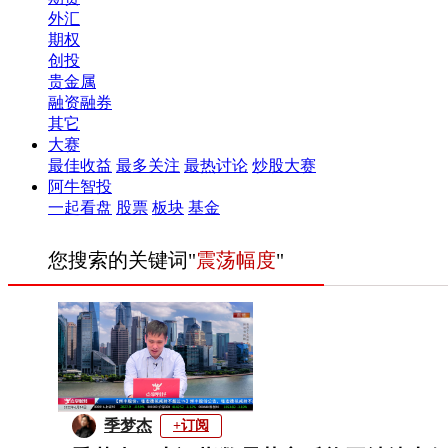
外汇
期权
创投
贵金属
融资融券
其它
大赛
最佳收益
最多关注
最热讨论
炒股大赛
阿牛智投
一起看盘
股票
板块
基金
您搜索的关键词"
震荡幅度
"
季梦杰
+订阅