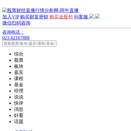
加入VIP
购买财富密钥
购买金股包
问客服
微信扫码咨询
咨询电话：
021-62167888
综合
股票
板块
嘉宾
课程
基金
经理
说说
快评
消息
好看
话题