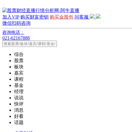
加入VIP
购买财富密钥
购买金股包
问客服
微信扫码咨询
咨询电话：
021-62167888
综合
股票
板块
嘉宾
课程
基金
经理
说说
快评
消息
好看
话题