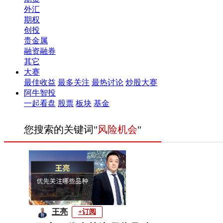
外汇
期权
创投
贵金属
融资融券
其它
大赛
最佳收益
最多关注
最热讨论
炒股大赛
阿牛智投
一起看盘
股票
板块
基金
您搜索的关键词"
风险机会
"
王亮
+订阅