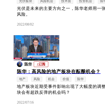
光伏板块
风险机会
技术面
投资机会
陈
光伏是未来的主要方向之一，陈华老师用一
风险。
2022/08/02
陈华
+订阅
陈华：高风险的地产板块在酝酿机会？
地产
风险
机会
价值
陈华
地产板块近期受事件影响出现了大幅度的调
块会有超跌反弹的机会吗？
2022/07/16