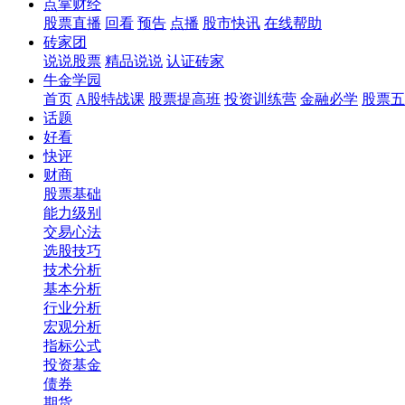
点掌财经
股票直播
回看
预告
点播
股市快讯
在线帮助
砖家团
说说股票
精品说说
认证砖家
牛金学园
首页
A股特战课
股票提高班
投资训练营
金融必学
股票五
话题
好看
快评
财商
股票基础
能力级别
交易心法
选股技巧
技术分析
基本分析
行业分析
宏观分析
指标公式
投资基金
债券
期货