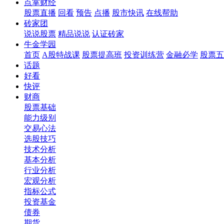
点掌财经
股票直播
回看
预告
点播
股市快讯
在线帮助
砖家团
说说股票
精品说说
认证砖家
牛金学园
首页
A股特战课
股票提高班
投资训练营
金融必学
股票五
话题
好看
快评
财商
股票基础
能力级别
交易心法
选股技巧
技术分析
基本分析
行业分析
宏观分析
指标公式
投资基金
债券
期货