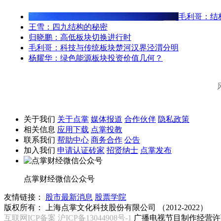
毛利哥：结
王雪：四九结构的秘密
归晓鹏：高低板块切换进行时
毛利哥：科技与传统板块楚河汉界泾渭分明
杨耀华：绿色能源板块投资价值几何？
关于我们
关于点掌
媒体报道
合作伙伴
隐私政策
相关信息
应用下载
点掌投教
联系我们
帮助中心
商务合作
公告
加入我们
申请认证砖家
招贤纳士
点掌发布
点掌财经微信公众号
友情链接：
股市最新消息
股票学院
版权所有：
上海点掌文化科技股份有限公司 （2012-2022）
互联网ICP备案 沪ICP备13044908号-1
广播电视节目制作经营许可