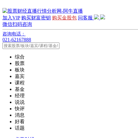
加入VIP
购买财富密钥
购买金股包
问客服
微信扫码咨询
咨询电话：
021-62167888
综合
股票
板块
嘉宾
课程
基金
经理
说说
快评
消息
好看
话题