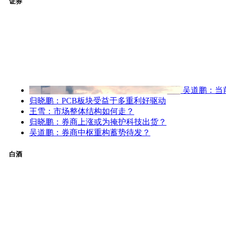
证券
吴道鹏：当
归晓鹏：PCB板块受益于多重利好驱动
王雪：市场整体结构如何走？
归晓鹏：券商上涨或为掩护科技出货？
吴道鹏：券商中枢重构蓄势待发？
白酒