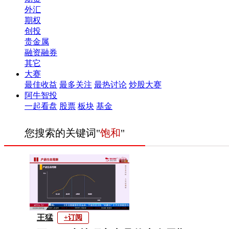
外汇
期权
创投
贵金属
融资融券
其它
大赛
最佳收益
最多关注
最热讨论
炒股大赛
阿牛智投
一起看盘
股票
板块
基金
您搜索的关键词"
饱和
"
王猛
+订阅