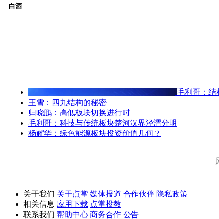
白酒
毛利哥：结
王雪：四九结构的秘密
归晓鹏：高低板块切换进行时
毛利哥：科技与传统板块楚河汉界泾渭分明
杨耀华：绿色能源板块投资价值几何？
关于我们
关于点掌
媒体报道
合作伙伴
隐私政策
相关信息
应用下载
点掌投教
联系我们
帮助中心
商务合作
公告