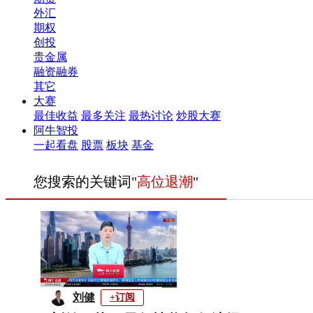
外汇
期权
创投
贵金属
融资融券
其它
大赛
最佳收益
最多关注
最热讨论
炒股大赛
阿牛智投
一起看盘
股票
板块
基金
您搜索的关键词"
高位退潮
"
刘健
+订阅