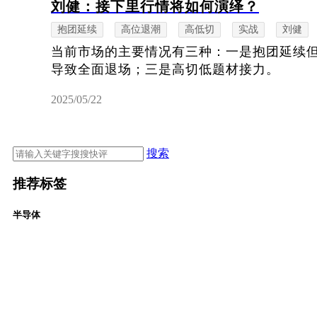
刘健：接下里行情将如何演绎？
抱团延续
高位退潮
高低切
实战
刘健
当前市场的主要情况有三种：一是抱团延续
导致全面退场；三是高切低题材接力。
2025/05/22
搜索
推荐标签
半导体