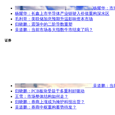
杨耀华：市
杨耀华：长鑫上市半导体产业链驶入价值重构深水区
毛利哥：美联储加息预期升温影响资本市场
归晓鹏：震荡中的二阶导数重塑
吴道鹏：当前市场各大指数牛市结束了吗？
证券
吴道鹏：当
归晓鹏：PCB板块受益于多重利好驱动
王雪：市场整体结构如何走？
归晓鹏：券商上涨或为掩护科技出货？
吴道鹏：券商中枢重构蓄势待发？