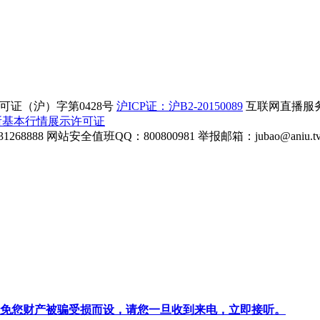
证（沪）字第0428号
沪ICP证：沪B2-20150089
互联网直播服务企
所基本行情展示许可证
268888
网站安全值班QQ：800800981
举报邮箱：
jubao@aniu.t
针对避免您财产被骗受损而设，请您一旦收到来电，立即接听。