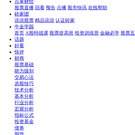
点掌财经
股票直播
回看
预告
点播
股市快讯
在线帮助
砖家团
说说股票
精品说说
认证砖家
牛金学园
首页
A股特战课
股票提高班
投资训练营
金融必学
股票五
话题
好看
快评
财商
股票基础
能力级别
交易心法
选股技巧
技术分析
基本分析
行业分析
宏观分析
指标公式
投资基金
债券
期货