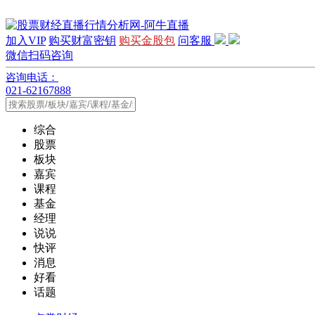
加入VIP
购买财富密钥
购买金股包
问客服
微信扫码咨询
咨询电话：
021-62167888
综合
股票
板块
嘉宾
课程
基金
经理
说说
快评
消息
好看
话题