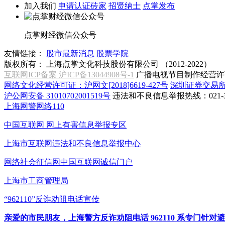
加入我们
申请认证砖家
招贤纳士
点掌发布
点掌财经微信公众号
友情链接：
股市最新消息
股票学院
版权所有：
上海点掌文化科技股份有限公司 （2012-2022）
互联网ICP备案 沪ICP备13044908号-1
广播电视节目制作经营许可
网络文化经营许可证：沪网文[2018]6619-427号
深圳证券交易
沪公网安备 31010702001519号
违法和不良信息举报热线：021-31
上海网警网络110
中国互联网
网上有害信息举报专区
上海市互联网
违法和不良信息举报中心
网络社会征信网
中国互联网诚信门户
上海市工商管理局
“962110”
反诈劝阻电话宣传
亲爱的市民朋友，上海警方反诈劝阻电话 962110 系专门